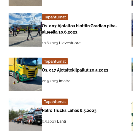
Tapahtumat
Lue lisää about event "
Os. 007 Ajotaitoa hiottiin Gradian piha-
alueella 10.6.2023
, Tapahtuman päiväys:
Sijainti:
10.6.2023
Lievestuore
Tapahtumat
Lue lisää about event "
Os. 017 Ajotaitokilpailut 20.5.2023
, Tapahtuman päiväys:
Sijainti:
20.5.2023
Imatra
Tapahtumat
Lue lisää about event "
Retro Trucks Lahes 6.5.2023
, Tapahtuman päiväys:
Sijainti:
6.5.2023
Lahti