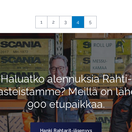
1
2
3
4
5
Haluatko alennuksia Rahti-
asteistamme? Meillä on läh
900 etupaikkaa.
Hanki Rahtarit-jäsenyys