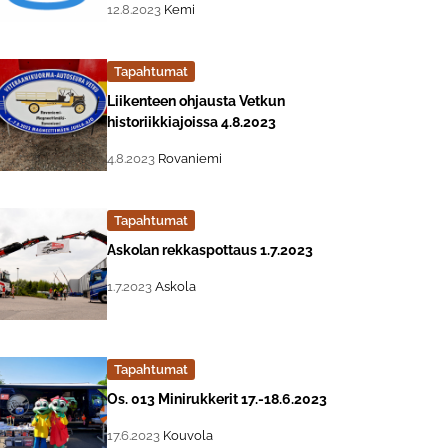
, Tapahtuman päiväys:
Sijainti:
12.8.2023
Kemi
Tapahtumat
Lue lisää about event "
Liikenteen ohjausta Vetkun
historiikkiajoissa 4.8.2023
, Tapahtuman päiväys:
Sijainti:
4.8.2023
Rovaniemi
Tapahtumat
Lue lisää about event "
Askolan rekkaspottaus 1.7.2023
, Tapahtuman päiväys:
Sijainti:
1.7.2023
Askola
Tapahtumat
Lue lisää about event "
Os. 013 Minirukkerit 17.-18.6.2023
, Tapahtuman päiväys:
Sijainti:
17.6.2023
Kouvola