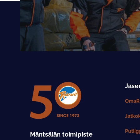
Jäsen
OmaRa
Jatko
Putiig
Mäntsälän toimipiste