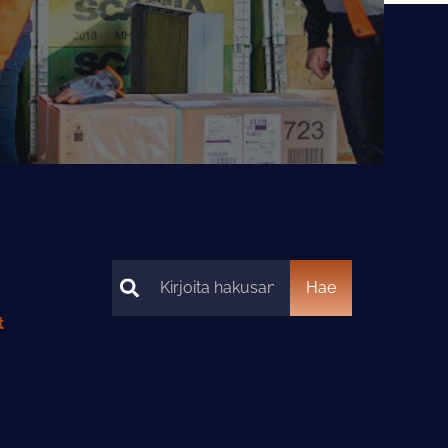
Hae
Hae
t