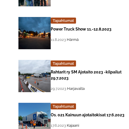
Tapahtumat
Lue lisää about event "
Power Truck Show 11.-12.8.2023
, Tapahtuman päiväys:
Sijainti:
11.8.2023
Härmä
Tapahtumat
Lue lisää about event "
Rahtarit ry SM Ajotaito 2023 -kilpailut
29.7.2023
, Tapahtuman päiväys:
Sijainti:
29.7.2023
Harjavalta
Tapahtumat
Lue lisää about event "
Os. 021 Kainuun ajotaitokisat 17.6.2023
, Tapahtuman päiväys:
Sijainti:
17.6.2023
Kajaani