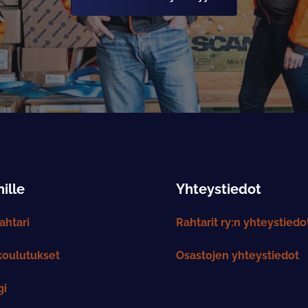
ille
Yhteystiedot
htari
Rahtarit ry:n yhteystiedo
koulutukset
Osastojen yhteystiedot
gi