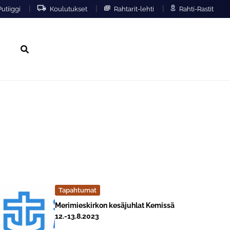
|
|
|
utiiggi
Koulutukset
Rahtarit-lehti
Rahti-Rastit
Hae
Tapahtumat
Lue lisää about event "
Merimieskirkon kesäjuhlat Kemissä
12.-13.8.2023