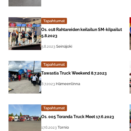
Tapahtumat
Lue lisää about event "
Os. 018 Rahtareiden keilailun SM-kilpailut
5.8.2023
, Tapahtuman päiväys:
Sijainti:
5.8.2023
Seinäjoki
Tapahtumat
Lue lisää about event "
Tawastia Truck Weekend 8.7.2023
, Tapahtuman päiväys:
Sijainti:
8.7.2023
Hämeenlinna
Tapahtumat
Lue lisää about event "
Os. 005 Toranda Truck Meet 17.6.2023
, Tapahtuman päiväys:
Sijainti:
17.6.2023
Tornio