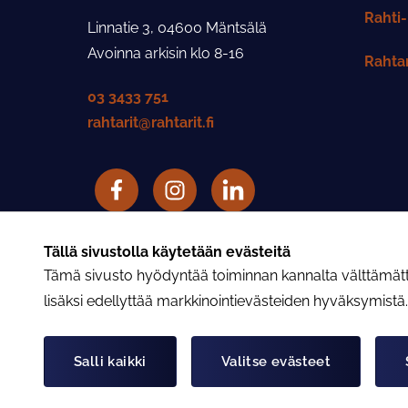
Rahti-
Linnatie 3, 04600 Mäntsälä
Avoinna arkisin klo 8-16
Rahtar
03 3433 751
rahtarit@rahtarit.fi
Facebook
Rahtarit ry Instagram-tili
LinkedIn
Rahtarit ry YouTube-tili
Tällä sivustolla käytetään evästeitä
Tämä sivusto hyödyntää toiminnan kannalta välttämättöm
lisäksi edellyttää markkinointievästeiden hyväksymistä
Salli kaikki
Valitse evästeet