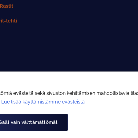
Rastit
it-lehti
iä evästeitä sekä sivuston kehittämisen mahdollistavia tilast
.
Lue lisää käyttämistämme evästeistä.​​​​​​
Tietoa evästeistä
Tietosuojaseloste
Salli vain välttämättömät
© Rahtarit ry 2026