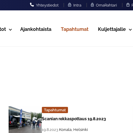
|
|
|
Yhteystiedot
Intra
OmaRahtari
P
tot
Ajankohtaista
Tapahtumat
Kuljettajalle
Tapahtumat
Lue lisää about event "
Scanian rekkaspottaus 19.8.2023
, Tapahtuman päiväys:
Sijainti:
19.8.2023
Konala, Helsinki