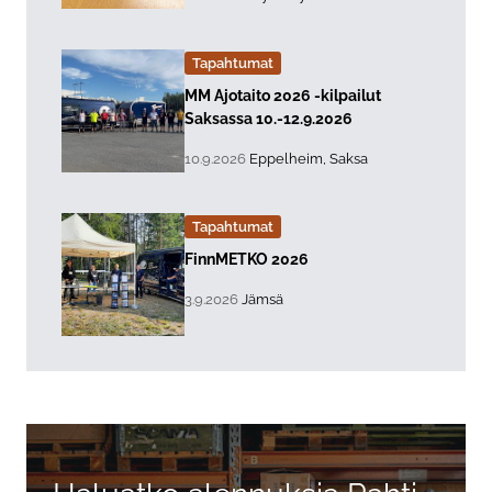
Tapahtumat
Lue lisää about event "
MM Ajotaito 2026 -kilpailut
Saksassa 10.-12.9.2026
, Tapahtuman päiväys:
Sijainti:
10.9.2026
Eppelheim, Saksa
Tapahtumat
Lue lisää about event "
FinnMETKO 2026
, Tapahtuman päiväys:
Sijainti:
3.9.2026
Jämsä