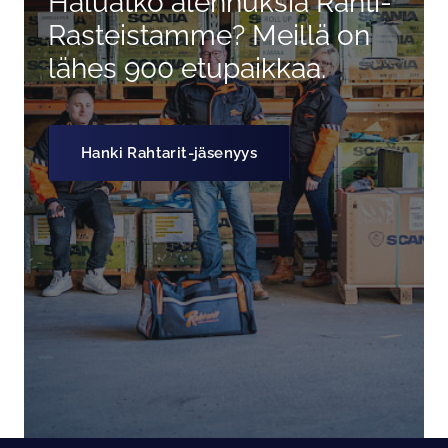
Haluatko alennuksia Rahti-
Rasteistamme? Meillä on
lähes 900 etupaikkaa.
Hanki Rahtarit-jäsenyys