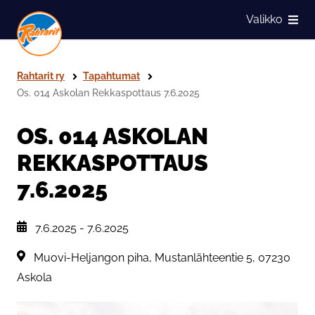
Siirry sivun sisältöön
Valikko
Näytä
Rahtarit ry
Tapahtumat
Os. 014 Askolan Rekkaspottaus 7.6.2025
OS. 014 ASKOLAN
REKKASPOTTAUS
7.6.2025
, Tapahtuman päiväys:
7.6.2025
-
7.6.2025
Sijainti:
Muovi-Heljangon piha, Mustanlähteentie 5, 07230
Askola