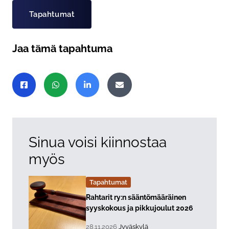
Tapahtumat
Jaa tämä tapahtuma
Jaa sivu
Jaa Facebookissa
Jaa WhatsAppissa
Jaa LinkedInissä
Jaa sähköpostitse
Sinua voisi kiinnostaa
myös
Tapahtumat
Lue lisää about event "
Rahtarit ry:n sääntömääräinen
syyskokous ja pikkujoulut 2026
, Tapahtuman päiväys:
Sijainti:
28.11.2026
Jyväskylä