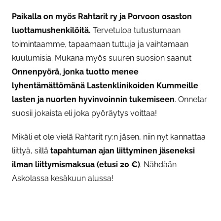
Paikalla on myös Rahtarit ry ja Porvoon osaston
luottamushenkilöitä.
Tervetuloa tutustumaan
toimintaamme, tapaamaan tuttuja ja vaihtamaan
kuulumisia. Mukana myös suuren suosion saanut
Onnenpyörä, jonka tuotto menee
lyhentämättömänä Lastenklinikoiden Kummeille
lasten ja nuorten hyvinvoinnin tukemiseen
. Onnetar
suosii jokaista eli joka pyöräytys voittaa!
Mikäli et ole vielä Rahtarit ry:n jäsen, niin nyt kannattaa
liittyä, sillä
tapahtuman ajan liittyminen jäseneksi
ilman liittymismaksua (etusi 20 €)
. Nähdään
Askolassa kesäkuun alussa!
Asiasanat