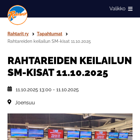
Siirry sivun sisältöön
Valikko
Näytä
Rahtarit ry
Tapahtumat
Rahtareiden keilailun SM-kisat 11.10.2025
RAHTAREIDEN KEILAILUN
SM-KISAT 11.10.2025
, Tapahtuman päiväys:
11.10.2025 13:00
-
11.10.2025
Sijainti:
Joensuu