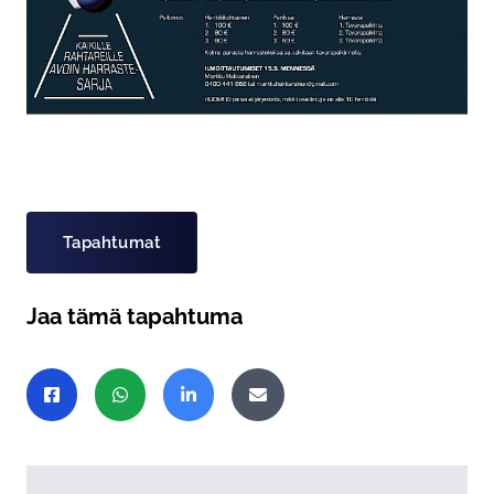
Asiasanat
Tapahtumat
Jaa tämä tapahtuma
Jaa sivu
Jaa Facebookissa
Jaa WhatsAppissa
Jaa LinkedInissä
Jaa sähköpostitse