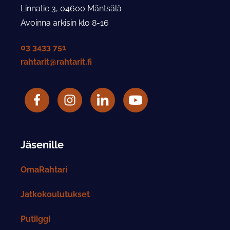
Linnatie 3, 04600 Mäntsälä
Avoinna arkisin klo 8-16
03 3433 751
rahtarit@rahtarit.fi
Facebook
Rahtarit ry Instagram-tili
LinkedIn
Rahtarit ry YouTube-tili
Jäsenille
OmaRahtari
Jatkokoulutukset
Putiiggi