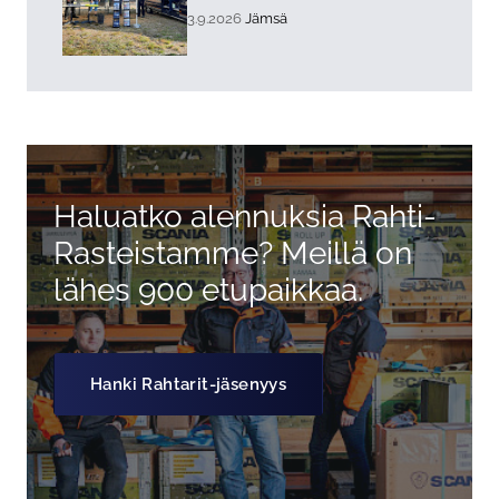
, Tapahtuman päiväys:
Sijainti:
3.9.2026
Jämsä
Haluatko alennuksia Rahti-
Rasteistamme? Meillä on
lähes 900 etupaikkaa.
Hanki Rahtarit-jäsenyys