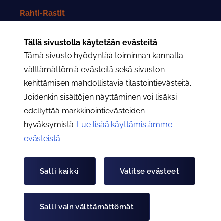
Rahti-Rastit
Rahtarit-lehti
Tällä sivustolla käytetään evästeitä
Tämä sivusto hyödyntää toiminnan kannalta
Yhteystiedot
välttämättömiä evästeitä sekä sivuston
kehittämisen mahdollistavia tilastointievästeitä.
Rahtarit ry:n yhteystiedot
Joidenkin sisältöjen näyttäminen voi lisäksi
edellyttää markkinointievästeiden
Osastojen yhteystiedot
hyväksymistä.
Lue lisää käyttämistämme
evästeistä.​​​​​​
Hae
Hae
Salli kaikki
Valitse evästeet
Tietoa evästeistä
Tietosuojaseloste
Salli vain välttämättömät