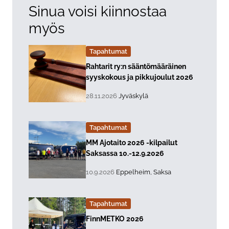
Sinua voisi kiinnostaa
myös
Tapahtumat
Lue lisää about event "
Rahtarit ry:n sääntömääräinen
syyskokous ja pikkujoulut 2026
, Tapahtuman päiväys:
Sijainti:
28.11.2026
Jyväskylä
Tapahtumat
Lue lisää about event "
MM Ajotaito 2026 -kilpailut
Saksassa 10.-12.9.2026
, Tapahtuman päiväys:
Sijainti:
10.9.2026
Eppelheim, Saksa
Tapahtumat
Lue lisää about event "
FinnMETKO 2026