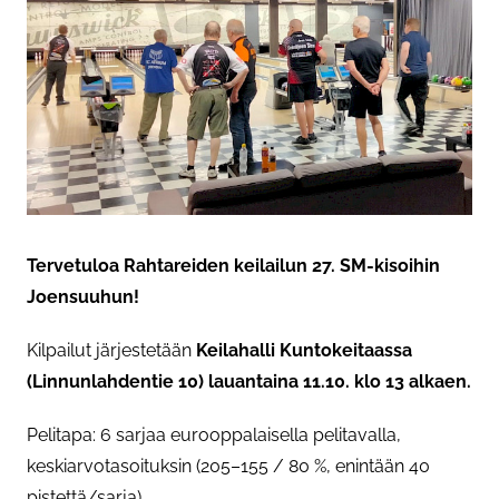
Tervetuloa Rahtareiden keilailun 27. SM-kisoihin
Joensuuhun!
Kilpailut järjestetään
Keilahalli Kuntokeitaassa
(Linnunlahdentie 10) lauantaina 11.10. klo 13 alkaen.
Pelitapa: 6 sarjaa eurooppalaisella pelitavalla,
keskiarvotasoituksin (205–155 / 80 %, enintään 40
pistettä/sarja).