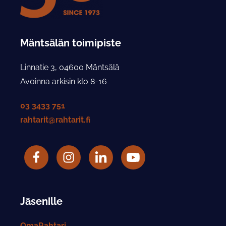
Mäntsälän toimipiste
Linnatie 3, 04600 Mäntsälä
Avoinna arkisin klo 8-16
03 3433 751
rahtarit@rahtarit.fi
Facebook
Rahtarit ry Instagram-tili
LinkedIn
Rahtarit ry YouTube-tili
Jäsenille
OmaRahtari