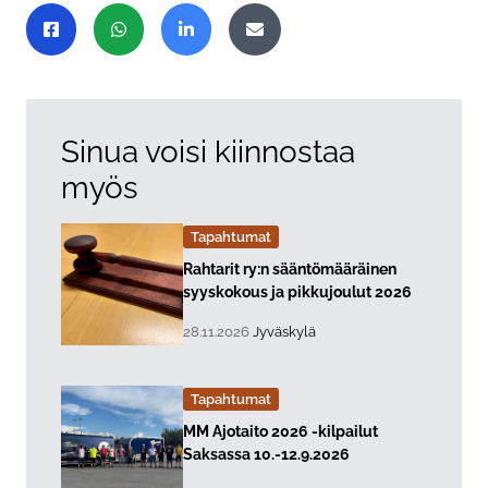
Jaa sivu
Jaa Facebookissa
Jaa WhatsAppissa
Jaa LinkedInissä
Jaa sähköpostitse
Sinua voisi kiinnostaa
myös
Tapahtumat
Lue lisää about event "
Rahtarit ry:n sääntömääräinen
syyskokous ja pikkujoulut 2026
, Tapahtuman päiväys:
Sijainti:
28.11.2026
Jyväskylä
Tapahtumat
Lue lisää about event "
MM Ajotaito 2026 -kilpailut
Saksassa 10.-12.9.2026