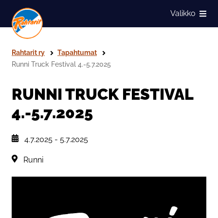
Siirry sivun sisältöön
Valikko
Näytä
Rahtarit ry
Tapahtumat
Runni Truck Festival 4.-5.7.2025
RUNNI TRUCK FESTIVAL
4.-5.7.2025
, Tapahtuman päiväys:
4.7.2025
-
5.7.2025
Sijainti:
Runni