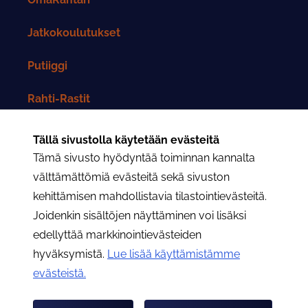
Jatkokoulutukset
Putiiggi
Rahti-Rastit
Rahtarit-lehti
Tällä sivustolla käytetään evästeitä
Tämä sivusto hyödyntää toiminnan kannalta
Yhteystiedot
välttämättömiä evästeitä sekä sivuston
kehittämisen mahdollistavia tilastointievästeitä.
Rahtarit ry:n yhteystiedot
Joidenkin sisältöjen näyttäminen voi lisäksi
edellyttää markkinointievästeiden
Osastojen yhteystiedot
hyväksymistä.
Lue lisää käyttämistämme
evästeistä.​​​​​​
Hae
Hae