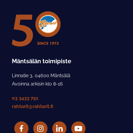
Mäntsälän toimipiste
Linnatie 3, 04600 Mäntsälä
Avoinna arkisin klo 8-16
03 3433 751
rahtarit@rahtarit.fi
Facebook
Rahtarit ry Instagram-tili
LinkedIn
Rahtarit ry YouTube-tili