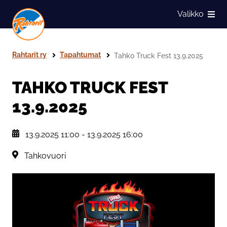
Siirry sivun sisältöön
Valikko
Näytä
Rahtarit ry
Tapahtumat
Tahko Truck Fest 13.9.2025
TAHKO TRUCK FEST
13.9.2025
, Tapahtuman päiväys:
13.9.2025 11:00
-
13.9.2025 16:00
Sijainti:
Tahkovuori