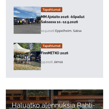
Tapahtumat
Lue lisää about event "
MM Ajotaito 2026 -kilpailut
Saksassa 10.-12.9.2026
, Tapahtuman päiväys:
Sijainti:
10.9.2026
Eppelheim, Saksa
Tapahtumat
Lue lisää about event "
FinnMETKO 2026
, Tapahtuman päiväys:
Sijainti:
3.9.2026
Jämsä
Haluatko alennuksia Rahti-