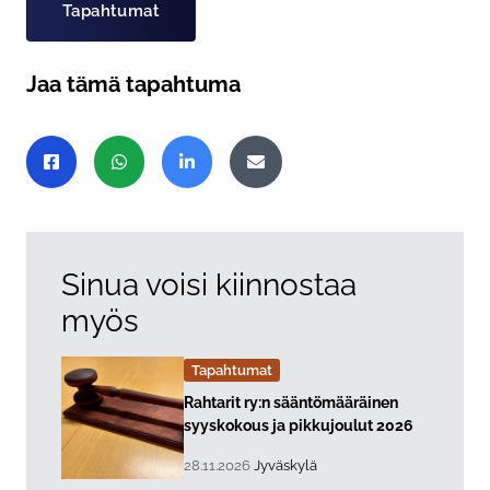
Tapahtumat
Jaa tämä tapahtuma
Jaa sivu
Jaa Facebookissa
Jaa WhatsAppissa
Jaa LinkedInissä
Jaa sähköpostitse
Sinua voisi kiinnostaa
myös
Tapahtumat
Lue lisää about event "
Rahtarit ry:n sääntömääräinen
syyskokous ja pikkujoulut 2026
, Tapahtuman päiväys:
Sijainti:
28.11.2026
Jyväskylä