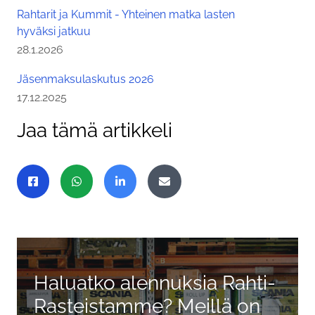
Rahtarit ja Kummit - Yhteinen matka lasten
hyväksi jatkuu
Julkaistu:
28.1.2026
Jäsenmaksulaskutus 2026
Julkaistu:
17.12.2025
Jaa tämä artikkeli
Jaa sivu
Jaa Facebookissa
Jaa WhatsAppissa
Jaa LinkedInissä
Jaa sähköpostitse
Haluatko alennuksia Rahti-
Rasteistamme? Meillä on