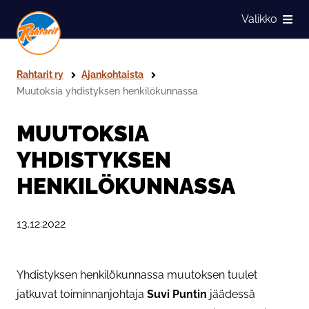
Siirry sivun sisältöön
Valikko
Näytä
Rahtarit ry
Ajankohtaista
Muutoksia yhdistyksen henkilökunnassa
MUUTOKSIA
YHDISTYKSEN
HENKILÖKUNNASSA
Julkaistu:
13.12.2022
Yhdistyksen henkilökunnassa muutoksen tuulet
jatkuvat toiminnanjohtaja
Suvi Puntin
jäädessä