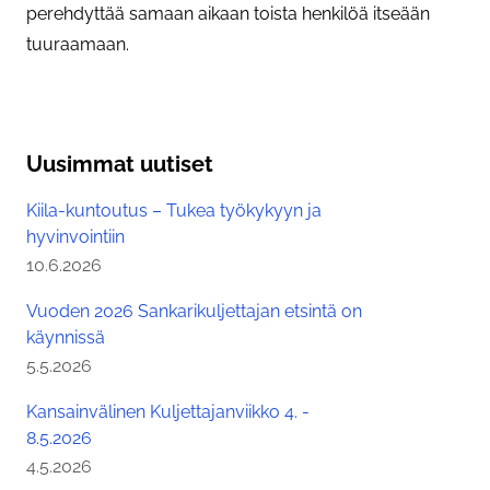
perehdyttää samaan aikaan toista henkilöä itseään
tuuraamaan.
Asiasanat
Uusimmat uutiset
Kiila-kuntoutus – Tukea työkykyyn ja
hyvinvointiin
Julkaistu:
10.6.2026
Vuoden 2026 Sankarikuljettajan etsintä on
käynnissä
Julkaistu:
5.5.2026
Kansainvälinen Kuljettajanviikko 4. -
8.5.2026
Julkaistu:
4.5.2026