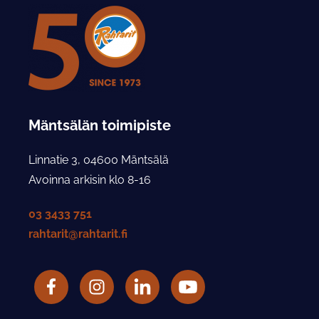
Mäntsälän toimipiste
Linnatie 3, 04600 Mäntsälä
Avoinna arkisin klo 8-16
03 3433 751
rahtarit@rahtarit.fi
Facebook
Rahtarit ry Instagram-tili
LinkedIn
Rahtarit ry YouTube-tili