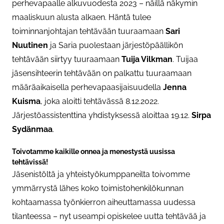
perhevapaalle alkuvuodesta 2023 – näillä näkymin
maaliskuun alusta alkaen. Häntä tulee
toiminnanjohtajan tehtävään tuuraamaan
Sari
Nuutinen
ja Saria puolestaan järjestöpäällikön
tehtävään siirtyy tuuraamaan
Tuija Vilkman
. Tuijaa
jäsensihteerin tehtävään on palkattu tuuraamaan
määräaikaisella perhevapaasijaisuudella
Jenna
Kuisma
, joka aloitti tehtävässä 8.12.2022.
Järjestöassistenttina yhdistyksessä aloittaa 19.12.
Sirpa
Sydänmaa
.
Toivotamme kaikille onnea ja menestystä uusissa
tehtävissä!
Jäsenistöltä ja yhteistyökumppaneilta toivomme
ymmärrystä lähes koko toimistohenkilökunnan
kohtaamassa työnkierron aiheuttamassa uudessa
tilanteessa – nyt useampi opiskelee uutta tehtävää ja