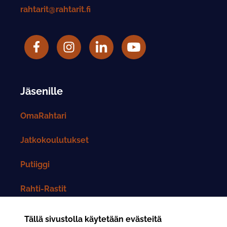
rahtarit@rahtarit.fi
Facebook
Rahtarit ry Instagram-tili
LinkedIn
Rahtarit ry YouTube-tili
Jäsenille
OmaRahtari
Jatkokoulutukset
Putiiggi
Rahti-Rastit
Rahtarit-lehti
Tällä sivustolla käytetään evästeitä