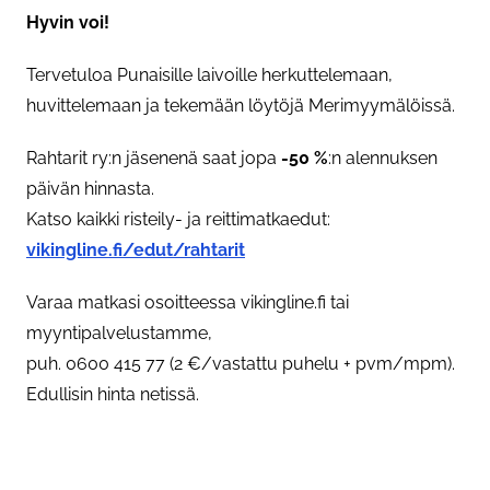
Hyvin voi!
Tervetuloa Punaisille laivoille herkuttelemaan,
huvittelemaan ja tekemään löytöjä Merimyymälöissä.
Rahtarit ry:n jäsenenä saat jopa
-50 %
:n alennuksen
päivän hinnasta.
Katso kaikki risteily- ja reittimatkaedut:
vikingline.fi/edut/rahtarit
Varaa matkasi osoitteessa vikingline.fi tai
myyntipalvelustamme,
puh. 0600 415 77 (2 €/vastattu puhelu + pvm/mpm).
Edullisin hinta netissä.