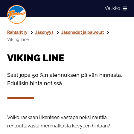
Siirry sivun sisältöön
Valikko
Näytä
Rahtarit ry
Jäsenyys
Jäsenedut ja palvelut
Viking Line
VIKING LINE
Saat jopa 50 %:n alennuksen päivän hinnasta.
Edullisin hinta netissä.
Voiko raskaan liikenteen vastapainoksi nauttia
rentouttavasta merimatkasta kevyeen hintaan?