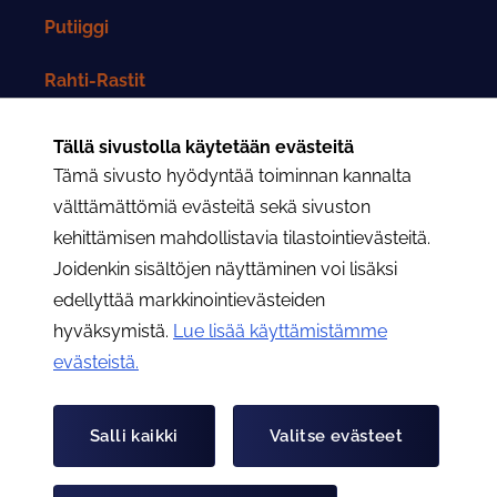
Putiiggi
Rahti-Rastit
Rahtarit-lehti
Tällä sivustolla käytetään evästeitä
Tämä sivusto hyödyntää toiminnan kannalta
Yhteystiedot
välttämättömiä evästeitä sekä sivuston
kehittämisen mahdollistavia tilastointievästeitä.
Rahtarit ry:n yhteystiedot
Joidenkin sisältöjen näyttäminen voi lisäksi
edellyttää markkinointievästeiden
Osastojen yhteystiedot
hyväksymistä.
Lue lisää käyttämistämme
evästeistä.​​​​​​
Hae
Hae
Salli kaikki
Valitse evästeet