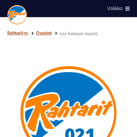
Siirry sivun sisältöön
Valikko
Näytä
Rahtarit ry
Osastot
021 Kainuun osasto