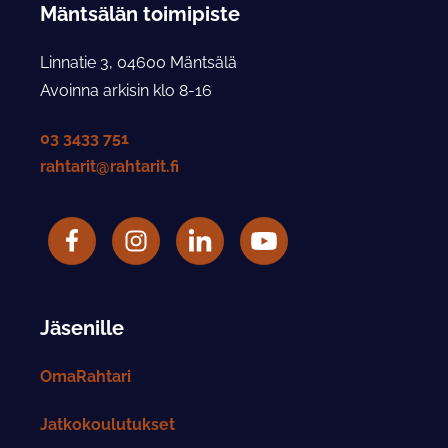
Mäntsälän toimipiste
Linnatie 3, 04600 Mäntsälä
Avoinna arkisin klo 8-16
03 3433 751
rahtarit@rahtarit.fi
Facebook
Rahtarit ry Instagram-tili
LinkedIn
Rahtarit ry YouTube-tili
Jäsenille
OmaRahtari
Jatkokoulutukset