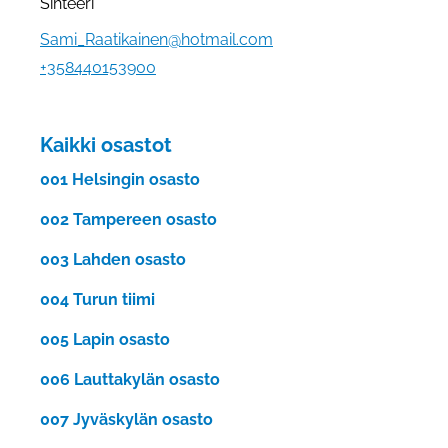
Sihteeri
Sähköpostiosoite:
Sami_Raatikainen@hotmail.com
+358440153900
Kaikki osastot
001 Helsingin osasto
002 Tampereen osasto
003 Lahden osasto
004 Turun tiimi
005 Lapin osasto
006 Lauttakylän osasto
007 Jyväskylän osasto