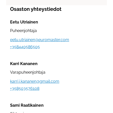
Osaston yhteystiedot
Eetu Utriainen
Puheenjohtaja
Sähköpostiosoite:
eetu.utriainen@euromaster.com
+358440586505
Karri Kananen
Varapuheenjohtaja
Sähköpostiosoite:
karri.j.kananen@gmail.com
+358503576108
Sami Raatikainen