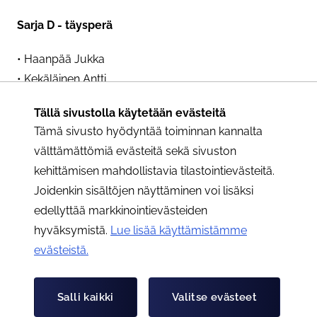
Sarja D - täysperä
• Haanpää Jukka
• Kekäläinen Antti
• Mäenpää Niko
Tällä sivustolla käytetään evästeitä
• Sikkara Tero
Tämä sivusto hyödyntää toiminnan kannalta
välttämättömiä evästeitä sekä sivuston
Sarja E - nuoret
kehittämisen mahdollistavia tilastointievästeitä.
• Juutilainen Roope
Joidenkin sisältöjen näyttäminen voi lisäksi
edellyttää markkinointievästeiden
Sarja F - pakettiauto
hyväksymistä.
Lue lisää käyttämistämme
evästeistä.​​​​​​
• Kima Timo
Taloudellinen ajo
Salli kaikki
Valitse evästeet