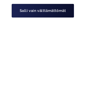
• Petri Haikara
Salli vain välttämättömät
Ohita valikko
Haluatko alennuksia Rahti-
Rasteistamme? Meillä on
lähes 900 etupaikkaa.
Hanki Rahtarit-jäsenyys