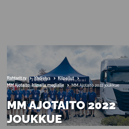
Rahtarit ry
Yhdistys
Kilpailut
MM Ajotaito -kilpailu medialle
MM Ajotaito 2022 joukkue
MM AJOTAITO 2022
JOUKKUE