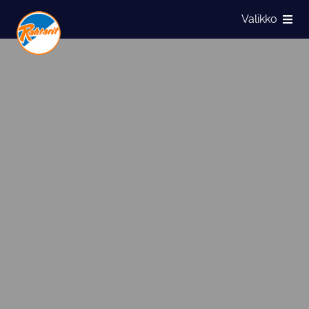
Siirry sivun sisältöön
Valikko
Näytä