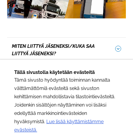
MITEN LIITTYÄ JÄSENEKSI/KUKA SAA
LIITTYÄ JÄSENEKSI?
JÄSENKORTTI EI OLE SAAPUNUT, MITÄ
Tällä sivustolla käytetään evästeitä
TEEN?
Tämä sivusto hyödyntää toiminnan kannalta
välttämättömiä evästeitä sekä sivuston
MITEN OTTAA KÄYTTÖÖN OMARAHTARI JA
kehittämisen mahdollistavia tilastointievästeitä.
MOBIILIKORTTI?
Joidenkin sisältöjen näyttäminen voi lisäksi
edellyttää markkinointievästeiden
MIKSI SYNTYMÄAJAT KANNATTAA
hyväksymistä.
Lue lisää käyttämistämme
ILMOITTAA MEILLE?
evästeistä.​​​​​​