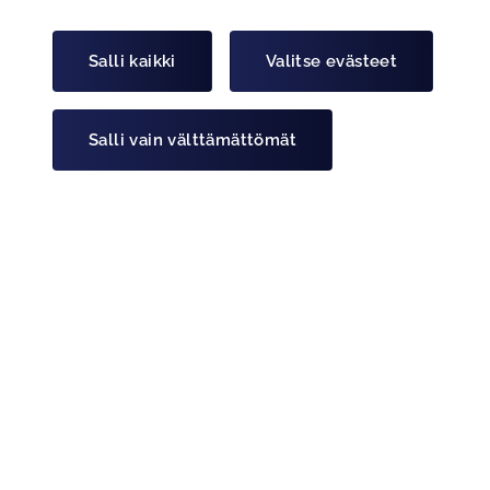
MISTÄ NIMI TULEE JÄSENKORTTIIN?
Salli kaikki
Valitse evästeet
TALOUTEEMME TULEE USEAMPI LEHTI,
MITEN TOIMIA?
Salli vain välttämättömät
OLEN HUKANNUT JÄSENKORTTINI, MITÄ
TEEN?
HALUAN IRTISANOA JÄSENYYDESTÄ, MITÄ
TEEN?
OLETKO JÄÄNYT ELÄKKEELLE JA HALUAT
SÄÄSTÄÄ JÄSENMAKSUSSA, MITEN TOIMIA?
JÄÄN ELÄKKEELLE, OLENKO OIKEUTETTU