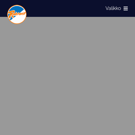
Siirry sivun sisältöön
Valikko
Näytä