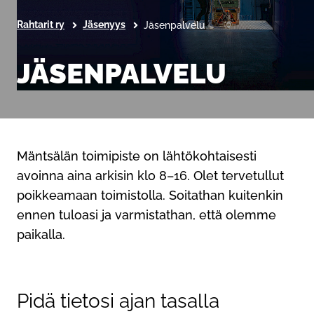
Rahtarit ry
Jäsenyys
Jäsenpalvelu
JÄSENPALVELU
Mäntsälän toimipiste on lähtökohtaisesti
avoinna aina arkisin klo 8–16. Olet tervetullut
poikkeamaan toimistolla. Soitathan kuitenkin
ennen tuloasi ja varmistathan, että olemme
paikalla.
Pidä tietosi ajan tasalla