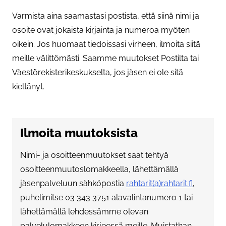
Varmista aina saamastasi postista, että siinä nimi ja
osoite ovat jokaista kirjainta ja numeroa myöten
oikein. Jos huomaat tiedoissasi virheen, ilmoita siitä
meille välittömästi. Saamme muutokset Postilta tai
Väestörekisterikeskukselta, jos jäsen ei ole sitä
kieltänyt.
Ilmoita muutoksista
Nimi- ja osoitteenmuutokset saat tehtyä
osoitteenmuutoslomakkeella, lähettämällä
jäsenpalveluun sähköpostia
rahtarit(a)rahtarit.fi
,
puhelimitse 03 343 3751 alavalintanumero 1 tai
lähettämällä lehdessämme olevan
palvelulomakkeen kirjeessä meille. Muistathan