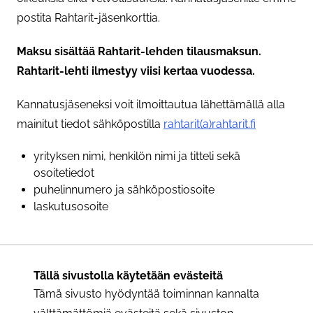
postita Rahtarit-jäsenkorttia.
Maksu sisältää Rahtarit-lehden tilausmaksun.
Rahtarit-lehti ilmestyy viisi kertaa vuodessa.
Kannatusjäseneksi voit ilmoittautua lähettämällä alla
mainitut tiedot sähköpostilla
rahtarit(a)rahtarit.fi
yrityksen nimi, henkilön nimi ja titteli sekä
osoitetiedot
puhelinnumero ja sähköpostiosoite
laskutusosoite
Ohita valikko
Tällä sivustolla käytetään evästeitä
Tämä sivusto hyödyntää toiminnan kannalta
Haluatko alennuksia Rahti-