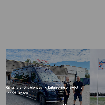
Rahtarit ry
Jäsenyys
Erilaiset jäsenyydet
Kannatusjäsen