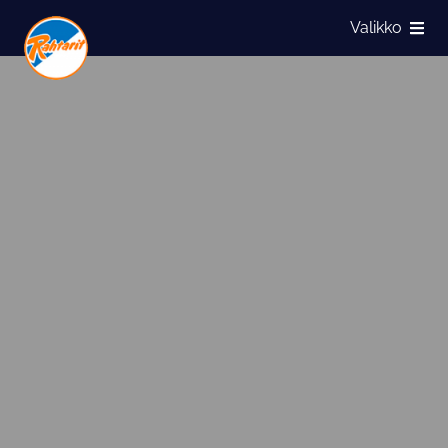
Siirry sivun sisältöön
Valikko
Näytä