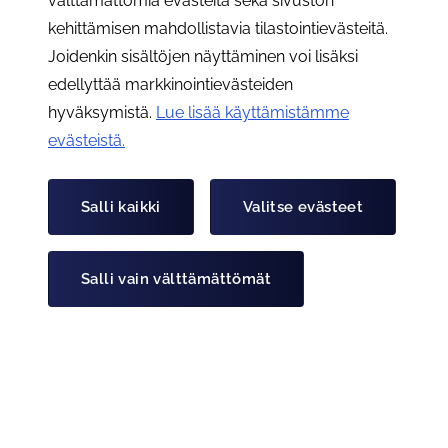
välttämättömiä evästeitä sekä sivuston
Rasteistamme? Meillä on
kehittämisen mahdollistavia tilastointievästeitä.
lähes 900 etupaikkaa.
Joidenkin sisältöjen näyttäminen voi lisäksi
edellyttää markkinointievästeiden
hyväksymistä.
Lue lisää käyttämistämme
Hanki Rahtarit-jäsenyys
evästeistä.​​​​​​
Salli kaikki
Valitse evästeet
Salli vain välttämättömät