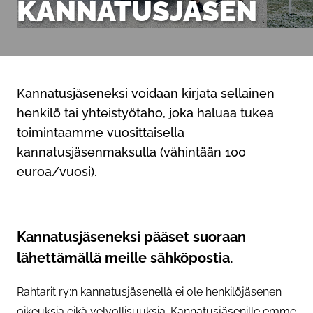
KANNATUSJÄSEN
Kannatusjäseneksi voidaan kirjata sellainen
henkilö tai yhteistyötaho, joka haluaa tukea
toimintaamme vuosittaisella
kannatusjäsenmaksulla (vähintään 100
euroa/vuosi).
Kannatusjäseneksi pääset suoraan
lähettämällä meille sähköpostia.
Rahtarit ry:n kannatusjäsenellä ei ole henkilöjäsenen
oikeuksia eikä velvollisuuksia. Kannatusjäsenille emme