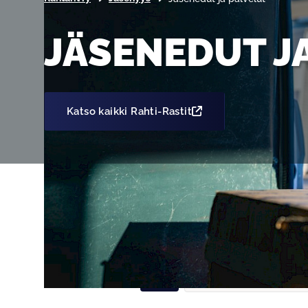
JÄSENEDUT J
Katso kaikki Rahti-Rastit
Valitse kategoria
Kaikki
Ravintolat / huoltoasemat
Muut
Valitse asiasana
Kaikki
Ammattipätevyyden jatkok