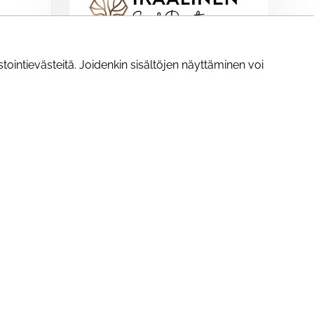
ointievästeitä. Joidenkin sisältöjen näyttäminen voi
Vapaa-aika
Ikaalinen Spa & Resort
Alennus majoituksesta -30 % päivän
hinnasta.
eesi