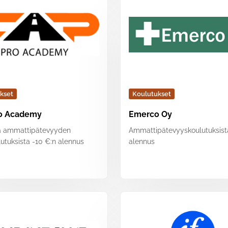
kset
Koulutukset
o Academy
Emerco Oy
a ammattipätevyyden
Ammattipätevyyskoulutuksist
lutuksista -10 €:n alennus
alennus