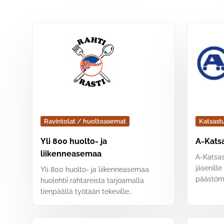
Hakutulokset
Ravintolat / huoltoasemat
Katsast
Yli 800 huolto- ja
A-Kats
liikenneasemaa
A-Katsas
jäsenille
Yli 800 huolto- ja liikenneasemaa
päästömi
huolehtii rahtareista tarjoamalla
tienpäällä työtään tekeville
ammattikuljettajille taukopaikan,
sosiaalitiloja,