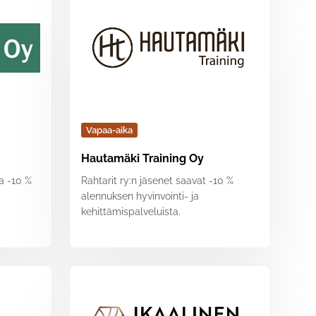
Vapaa-aika
Hautamäki Training Oy
a -10 %
Rahtarit ry:n jäsenet saavat -10 %
alennuksen hyvinvointi- ja
kehittämispalveluista.