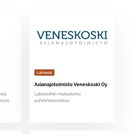
Lakiasiat
Asianajotoimisto Veneskoski Oy
ista
Lakiasioihin maksutonta
 myös
puhelinneuvontaa.