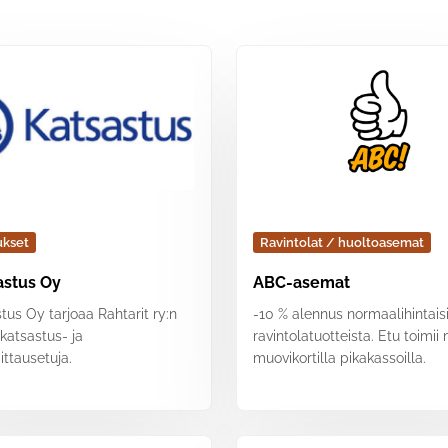
ukset
Ravintolat / huoltoasemat
astus Oy
ABC-asemat
tus Oy tarjoaa Rahtarit ry:n
-10 % alennus normaalihintais
 katsastus- ja
ravintolatuotteista. Etu toimii
ttausetuja.
muovikortilla pikakassoilla.