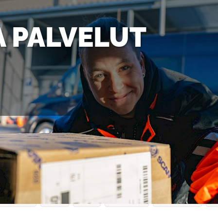
A PALVELUT
Koulutukset
Katsastukset
Vakuutukset
Lakiasiat
Po
oulutukset
AMPK
Autot
Hyvinvointi
Katsastukset
Ko