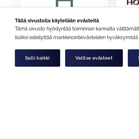
Tällä sivustolla käytetään evästeitä
Tämä sivusto hyödyntää toiminnan kannalta välttämättöm
lisäksi edellyttää markkinointievästeiden hyväksymistä
Vapaa-aika
Vapaa-a
Hestia Hotel Group
Holiday
Salli kaikki
Valitse evästeet
Hestia Hotel Group tarjoaa majoitusta
Rahtarit 
etuhintaa -5 - 26 % päivän
majoitus
huonehinnasta.
Holiday 
Valitse sivu