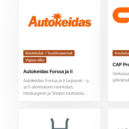
peseytymismahdollisuuksia, saunoja
ja ruokaa. Rastien antama
tavanomaisin alennus on 10 % ruoka-
ja kahvitarjoilun normaalihinnoista.
Rahti-Rastit määrittävät itse
alennuksen määrän ja mistä tuotteista
sitä saa. Edut ovat kuitenkin erittäin
hyviä ja niillä Rahti-Rastit todella
helpottavat kuljettajan arkea.
Ravintolat / huoltoasemat
Koulutu
Vapaa-aika
CAP Pr
Autokeidas Forssa ja Ii
Verkoss
jatkokou
Autokeidas Forssa ja Ii tarjoavat - 5-
10% alennuksen ravintolan,
Hesburgerin ja Shopin tuotteista.
Rahtarisauna 3,00€/hlö.