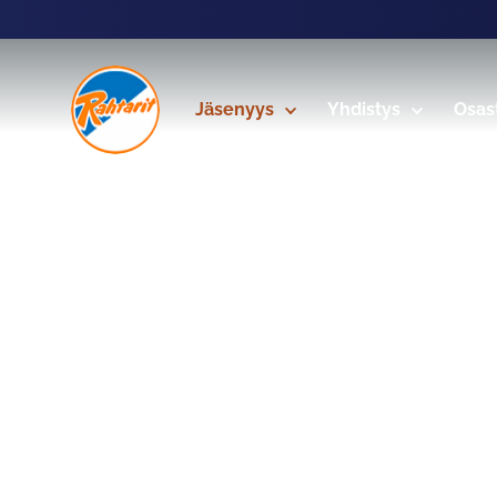
Siirry sivun sisältöön
Jäsenyys
Yhdistys
Osas