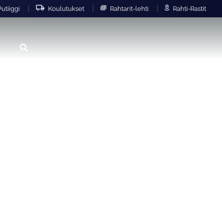
|
|
|
utiiggi
Koulutukset
Rahtarit-lehti
Rahti-Rastit
Hae