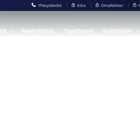
|
|
|
Yhteystiedot
Intra
OmaRahtari
P
tot
Ajankohtaista
Tapahtumat
Kuljettajalle