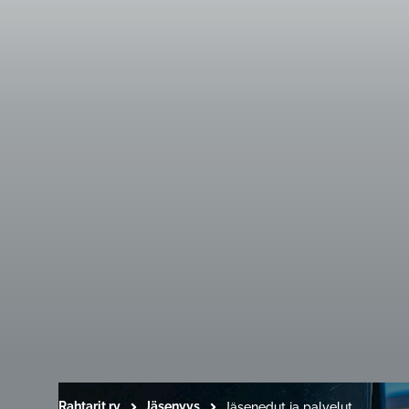
Rahtarit ry
Jäsenyys
Jäsenedut ja palvelut