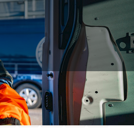
lttoaineet
Vapaa-aika
Varusteet / Työasut
ulutus
Kylpylä
Majoitus
Risteily
Varuste