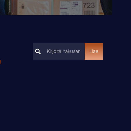
Hae
Hae
t