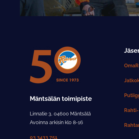
Jäsen
OmaRa
Jatko
Putiig
Mäntsälän toimipiste
Rahti-
Linnatie 3, 04600 Mäntsälä
Avoinna arkisin klo 8-16
Rahtar
03 3433 751