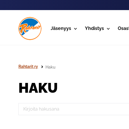
Siirry sivun sisältöön
Jäsenyys
Yhdistys
Osas
Rahtarit ry
Haku
HAKU
Haku