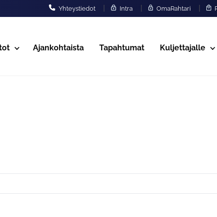
|
|
|
Yhteystiedot
Intra
OmaRahtari
P
tot
Ajankohtaista
Tapahtumat
Kuljettajalle