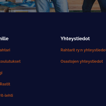
ille
Yhteystiedot
htari
Rahtarit ry:n yhteystiedo
koulutukset
Osastojen yhteystiedot
gi
Rastit
it-lehti