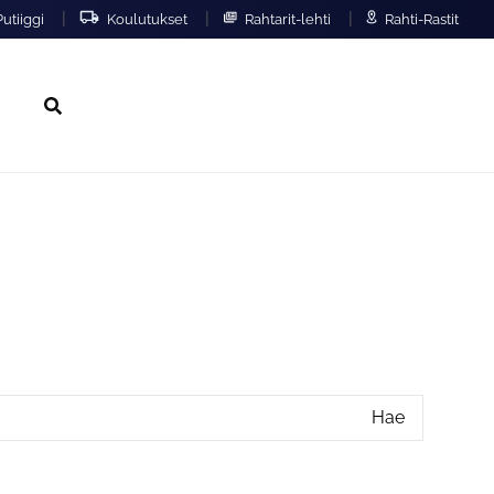
|
|
|
utiiggi
Koulutukset
Rahtarit-lehti
Rahti-Rastit
Hae
Hae