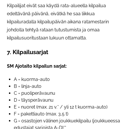
Kilpailijat eivät saa käydä rata-alueella kilpailua
edeltävänä päivänä, eivätkä he saa liikkua
kilpailuradalla kilpailupäivän aikana ratamestarin
johdolla tehtyä rataan tutustumista ja omaa
kilpailusuoritustaan lukuun ottamatta.
7. Kilpailusarjat
SM Ajotaito kilpailun sarjat:
A = kuorma-auto
B = linja-auto
C = puoliperävaunu
D = täysperävaunu
E = nuoret (max. 21 v.* / yli 12 t kuorma-auto)
F = pakettiauto (max. 3,5 t)
G = osastojen välinen joukkuekilpailu (joukkueessa
edustajat sarjoista A-D)**