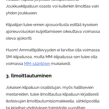
Joukkuekilpailuun osasto voi kuitenkin ilmoittaa vain
yhden joukkueen.
Kilpailijan tulee ennen ajosuoritusta esittää kyseisen
ajoneuvoluokan kuljettamiseen oikeuttava voimassa
oleva ajokortti.
Huom! Ammattipätevyyden ei tarvitse olla voimassa
SM-kilpailussa, mutta MM-kilpailussa sen tulee olla
voimassa
MM-sääntöjen
mukaisesti.
3. Ilmoittautuminen
Jokaisen kilpailuun osallistujan, myös hallitsevien
mestareiden, tulee ilmoittautua kilpailuun kirjallisesti
(kotisivujen ilmoittautumislomakkeella, sähköpostilla
tai kirjeitse) yhdistyksen toimistolle vuosittain