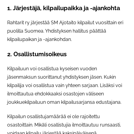
1. Järjestäjä, kilpailupaikka ja -ajankohta
Rahtarit ry järjestää SM Ajotaito kilpailut vuosittain eri
puolilla Suomea. Yhdistyksen hallitus päättää
kilpailupaikan ja -ajankohdan.
2. Osallistumisoikeus
Kilpailuun voi osallistua kyseisen vuoden
jäsenmaksun suorittanut yhdistyksen jäsen. Kukin
kilpailija voi osallistua vain yhteen sarjaan. Lisäksi voi
ilmoittautua ehdokkaaksi osastojen väliseen
joukkuekilpailuun oman kilpailusarjansa edustajana.
Kilpailun osallistujamäärää ei ole rajoitettu
osastoittain. Mikäli osallistujia ilmoittautuu runsaasti,
voidaan kilpailu järjestää kaksipäiväisenä.