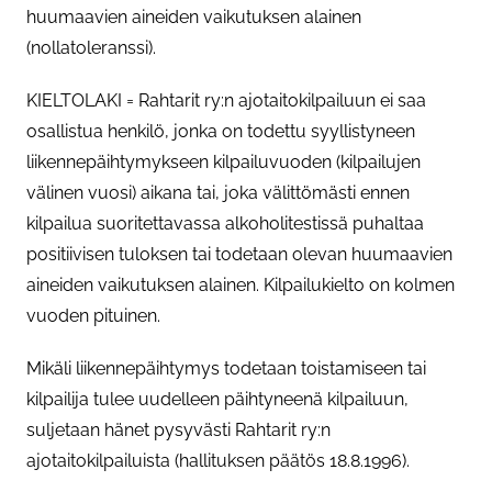
huumaavien aineiden vaikutuksen alainen
(nollatoleranssi).
KIELTOLAKI = Rahtarit ry:n ajotaitokilpailuun ei saa
osallistua henkilö, jonka on todettu syyllistyneen
liikennepäihtymykseen kilpailuvuoden (kilpailujen
välinen vuosi) aikana tai, joka välittömästi ennen
kilpailua suoritettavassa alkoholitestissä puhaltaa
positiivisen tuloksen tai todetaan olevan huumaavien
aineiden vaikutuksen alainen. Kilpailukielto on kolmen
vuoden pituinen.
Mikäli liikennepäihtymys todetaan toistamiseen tai
kilpailija tulee uudelleen päihtyneenä kilpailuun,
suljetaan hänet pysyvästi Rahtarit ry:n
ajotaitokilpailuista (hallituksen päätös 18.8.1996).