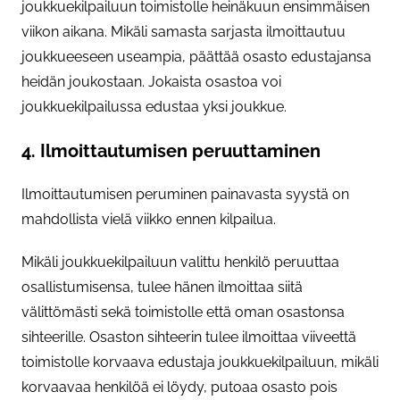
joukkuekilpailuun toimistolle heinäkuun ensimmäisen
viikon aikana. Mikäli samasta sarjasta ilmoittautuu
joukkueeseen useampia, päättää osasto edustajansa
heidän joukostaan. Jokaista osastoa voi
joukkuekilpailussa edustaa yksi joukkue.
4. Ilmoittautumisen peruuttaminen
Ilmoittautumisen peruminen painavasta syystä on
mahdollista vielä viikko ennen kilpailua.
Mikäli joukkuekilpailuun valittu henkilö peruuttaa
osallistumisensa, tulee hänen ilmoittaa siitä
välittömästi sekä toimistolle että oman osastonsa
sihteerille. Osaston sihteerin tulee ilmoittaa viiveettä
toimistolle korvaava edustaja joukkuekilpailuun, mikäli
korvaavaa henkilöä ei löydy, putoaa osasto pois