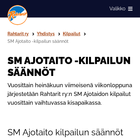
Siirry sivun sisältöön
Valikko
Näytä
Rahtarit ry
Yhdistys
Kilpailut
SM Ajotaito -kilpailun säännöt
SM AJOTAITO -KILPAILUN
SÄÄNNÖT
Vuosittain heinäkuun viimeisenä viikonloppuna
järjestetään Rahtarit ry:n SM Ajotaidon kilpailut
vuosittain vaihtuvassa kisapaikassa.
SM Ajotaito kilpailun säännöt