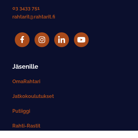
03 3433 751
rahtarit@rahtarit.fi
Facebook
Rahtarit ry Instagram-tili
LinkedIn
Rahtarit ry YouTube-tili
Jäsenille
OmaRahtari
Jatkokoulutukset
Putiiggi
Rahti-Rastit