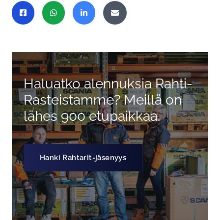
Jaa sivu
Jaa Facebookissa
Jaa WhatsAppissa
Jaa LinkedInissä
Jaa sähköpostitse
Haluatko alennuksia Rahti-
Rasteistamme? Meillä on
lähes 900 etupaikkaa.
Hanki Rahtarit-jäsenyys