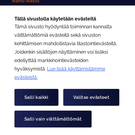
Rahti-Rastit
Rahtarit-lehti
Tällä sivustolla käytetään evästeitä
Tämä sivusto hyödyntää toiminnan kannalta
Yhteystiedot
välttämättömiä evästeitä sekä sivuston
kehittämisen mahdollistavia tilastointievästeitä.
Rahtarit ry:n yhteystiedot
Joidenkin sisältöjen näyttäminen voi lisäksi
edellyttää markkinointievästeiden
Osastojen yhteystiedot
hyväksymistä.
Lue lisää käyttämistämme
evästeistä.​​​​​​
Hae
Hae
Salli kaikki
Valitse evästeet
Tietoa evästeistä
Tietosuojaseloste
Salli vain välttämättömät
© Rahtarit ry 2026