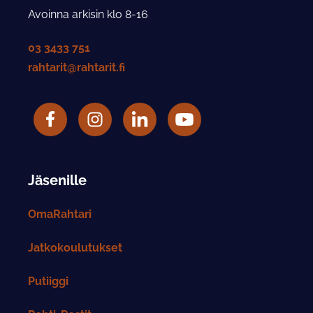
Avoinna arkisin klo 8-16
03 3433 751
rahtarit@rahtarit.fi
Facebook
Rahtarit ry Instagram-tili
LinkedIn
Rahtarit ry YouTube-tili
Jäsenille
OmaRahtari
Jatkokoulutukset
Putiiggi