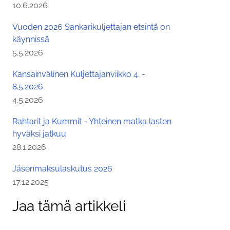
Julkaistu:
10.6.2026
Vuoden 2026 Sankarikuljettajan etsintä on
käynnissä
Julkaistu:
5.5.2026
Kansainvälinen Kuljettajanviikko 4. -
8.5.2026
Julkaistu:
4.5.2026
Rahtarit ja Kummit - Yhteinen matka lasten
hyväksi jatkuu
Julkaistu:
28.1.2026
Jäsenmaksulaskutus 2026
Julkaistu:
17.12.2025
Jaa tämä artikkeli