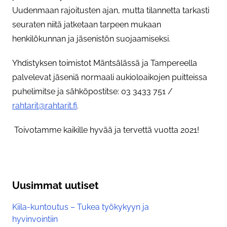
Uudenmaan rajoitusten ajan, mutta tilannetta tarkasti
seuraten niitä jatketaan tarpeen mukaan
henkilökunnan ja jäsenistön suojaamiseksi.
Yhdistyksen toimistot Mäntsälässä ja Tampereella
palvelevat jäseniä normaali aukioloaikojen puitteissa
puhelimitse ja sähköpostitse: 03 3433 751 /
rahtarit@rahtarit.fi
.
Toivotamme kaikille hyvää ja tervettä vuotta 2021!
Asiasanat
Uusimmat uutiset
Kiila-kuntoutus – Tukea työkykyyn ja
hyvinvointiin