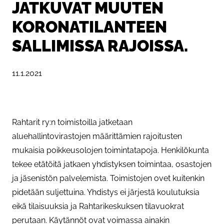
JATKUVAT MUUTEN
KORONATILANTEEN
SALLIMISSA RAJOISSA.
Julkaistu:
11.1.2021
Rahtarit ry:n toimistoilla jatketaan
aluehallintovirastojen määrittämien rajoitusten
mukaisia poikkeusolojen toimintatapoja. Henkilökunta
tekee etätöitä jatkaen yhdistyksen toimintaa, osastojen
ja jäsenistön palvelemista. Toimistojen ovet kuitenkin
pidetään suljettuina. Yhdistys ei järjestä koulutuksia
eikä tilaisuuksia ja Rahtarikeskuksen tilavuokrat
perutaan. Käytännöt ovat voimassa ainakin