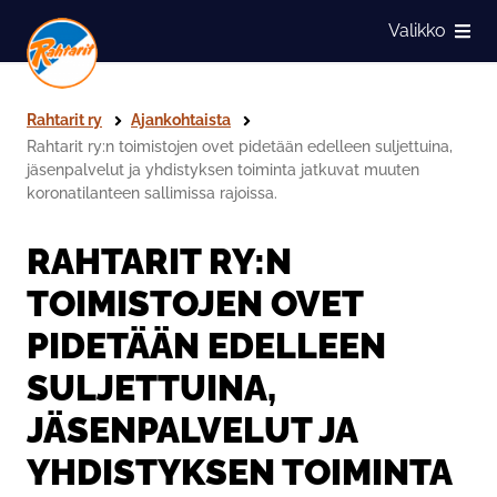
Siirry sivun sisältöön
Valikko
Näytä
Rahtarit ry
Ajankohtaista
Rahtarit ry:n toimistojen ovet pidetään edelleen suljettuina,
jäsenpalvelut ja yhdistyksen toiminta jatkuvat muuten
koronatilanteen sallimissa rajoissa.
RAHTARIT RY:N
TOIMISTOJEN OVET
PIDETÄÄN EDELLEEN
SULJETTUINA,
JÄSENPALVELUT JA
YHDISTYKSEN TOIMINTA