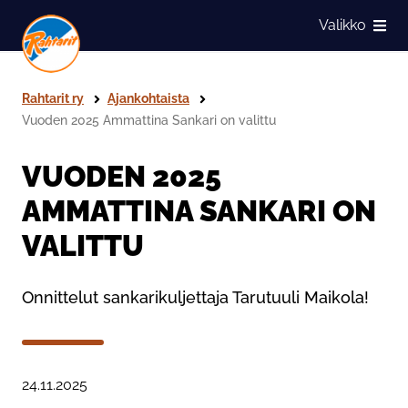
Siirry sivun sisältöön
Valikko
Näytä
Rahtarit ry
Ajankohtaista
Vuoden 2025 Ammattina Sankari on valittu
VUODEN 2025
AMMATTINA SANKARI ON
VALITTU
Onnittelut sankarikuljettaja Tarutuuli Maikola!
Julkaistu:
24.11.2025