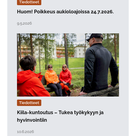
Tiedotteet
Huom! Poikkeus aukioloajoissa 24.7.2026.
Lue artikkeli "Huom! Poikkeus aukioloajoissa 24.7.2026
Julkaistu:
9.5.2026
Tiedotteet
Kiila-kuntoutus – Tukea työkykyyn ja
hyvinvointiin
Lue artikkeli "Kiila-kuntoutus – Tukea työkykyyn ja hyv
Julkaistu:
10.6.2026