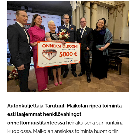
Autonkuljettaja Tarutuuli Maikolan ripeä toiminta
esti laajemmat henkilövahingot
onnettomuustilanteessa
heinäkuisena sunnuntaina
Kuopiossa. Maikolan ansiokas toiminta huomioitiin