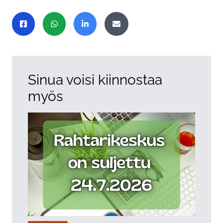
Jaa sivu
Jaa Facebookissa
Jaa WhatsAppissa
Jaa LinkedInissä
Jaa sähköpostitse
Sinua voisi kiinnostaa
myös