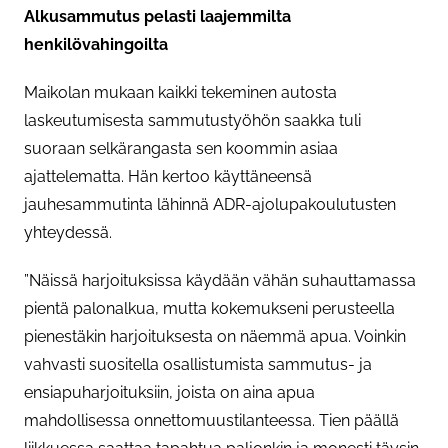
Alkusammutus pelasti laajemmilta
henkilövahingoilta
Maikolan mukaan kaikki tekeminen autosta
laskeutumisesta sammutustyöhön saakka tuli
suoraan selkärangasta sen koommin asiaa
ajattelematta. Hän kertoo käyttäneensä
jauhesammutinta lähinnä ADR-ajolupakoulutusten
yhteydessä.
”Näissä harjoituksissa käydään vähän suhauttamassa
pientä palonalkua, mutta kokemukseni perusteella
pienestäkin harjoituksesta on näemmä apua. Voinkin
vahvasti suositella osallistumista sammutus- ja
ensiapuharjoituksiin, joista on aina apua
mahdollisessa onnettomuustilanteessa. Tien päällä