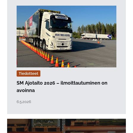
Tiedotteet
SM Ajotaito 2026 – ilmoittautuminen on
avoinna
Lue artikkeli "SM Ajotaito 2026 – ilmoittautuminen on
Julkaistu:
6.5.2026