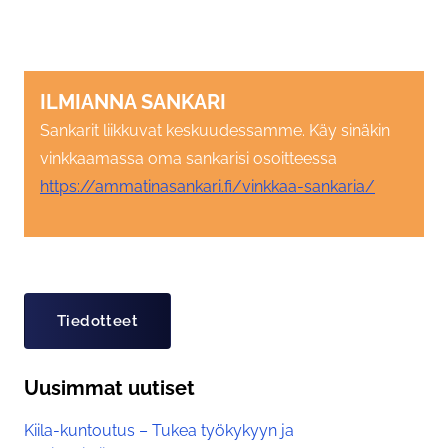
ILMIANNA SANKARI
Sankarit liikkuvat keskuudessamme. Käy sinäkin
vinkkaamassa oma sankarisi osoitteessa
https://ammatinasankari.fi/vinkkaa-sankaria/
Asiasanat
Tiedotteet
Uusimmat uutiset
Kiila-kuntoutus – Tukea työkykyyn ja