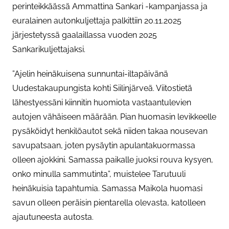
perinteikkäässä Ammattina Sankari -kampanjassa ja
euralainen autonkuljettaja palkittiin 20.11.2025
järjestetyssä gaalaillassa vuoden 2025
Sankarikuljettajaksi.
”Ajelin heinäkuisena sunnuntai-iltapäivänä
Uudestakaupungista kohti Siilinjärveä. Viitostietä
lähestyessäni kiinnitin huomiota vastaantulevien
autojen vähäiseen määrään. Pian huomasin levikkeelle
pysäköidyt henkilöautot sekä niiden takaa nousevan
savupatsaan, joten pysäytin apulantakuormassa
olleen ajokkini. Samassa paikalle juoksi rouva kysyen,
onko minulla sammutinta”, muistelee Tarutuuli
heinäkuisia tapahtumia. Samassa Maikola huomasi
savun olleen peräisin pientarella olevasta, katolleen
ajautuneesta autosta.