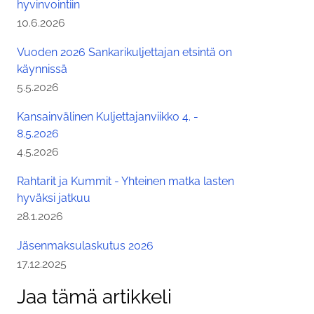
hyvinvointiin
Julkaistu:
10.6.2026
Vuoden 2026 Sankarikuljettajan etsintä on
käynnissä
Julkaistu:
5.5.2026
Kansainvälinen Kuljettajanviikko 4. -
8.5.2026
Julkaistu:
4.5.2026
Rahtarit ja Kummit - Yhteinen matka lasten
hyväksi jatkuu
Julkaistu:
28.1.2026
Jäsenmaksulaskutus 2026
Julkaistu:
17.12.2025
Jaa tämä artikkeli