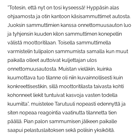
”Totesin, että nyt on tosi kyseessä! Hyppäsin alas
ohjaamosta ja otin kantoon käsisammuttimet autosta.
Juoksin sammuttimien kanssa onnettomuusauton luo
ja tyhjensin kuuden kilon sammuttimen konepellin
välistä moottoritilaan. Toisella sammuttimella
varmistelin tulipalon sammumista samalla kun muut
paikalla olleet auttoivat kuljettajan ulos
onnettomuusautosta. Muistan vieläkin, kuinka
kuumottava tuo tilanne oli niin kuvainnollisesti kuin
konkreettisestikin, sillä moottoritilasta taivasta kohti
kohonneet liekit tuntuivat kasvoja vasten todella
kuumilta”, muistelee Tarutuuli nopeasti edennyttä ja
siten nopeaa reagointia vaatinutta tilannetta tien
päällä. Pian palon sammumisen jälkeen paikalle
saapui pelastuslaitoksen sekä poliisin yksiköitä.