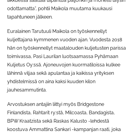
liikkuessa saattaa tapahtua paljonkin ja monesti täysin
odottamatta”, pohtii Maikola muutama kuukausi
tapahtuneen jälkeen.
Euralainen Tarutuuli Maikola on työskennellyt
kuljettajana kymmenen vuoden ajan.
Vuodesta 2018
hän on työskennellyt maatalouden kuljetusten parissa
toimivassa, Pasi Laurilan luotsaamassa Pyhämaan
Kuljetus Oy:ssä. Ajoneuvojen kuormatiloissa kulkee
lähinnä viljaa sekä apulantaa ja kaikissa yrityksen
yhdistelmissä on aina kaksi kuuden kilon
jauhesammutinta.
Arvostuksen antajiin liittyi myös Bridgestone
Finlandista, Rahtarit ry:stä, Milcoasta, Bandagista,
BPW Kraatzista sekä Raskas Kalusto -lehdestä
koostuva Ammattina Sankari -kampanjan raati, joka