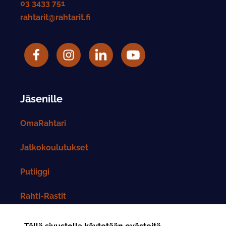
03 3433 751
rahtarit@rahtarit.fi
Facebook
Rahtarit ry Instagram-tili
LinkedIn
Rahtarit ry YouTube-tili
Jäsenille
OmaRahtari
Jatkokoulutukset
Putiiggi
Rahti-Rastit
Rahtarit-lehti