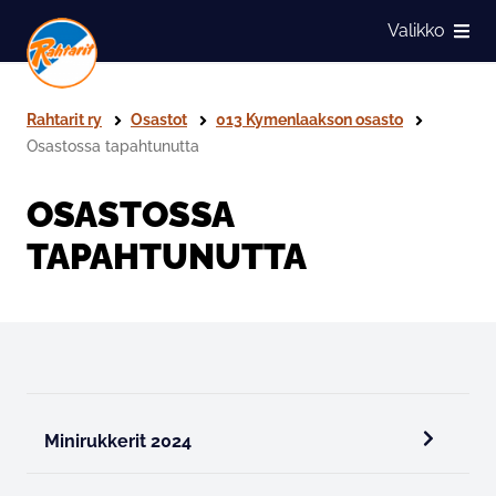
Siirry sivun sisältöön
Valikko
Näytä
Rahtarit ry
Osastot
013 Kymenlaakson osasto
Osastossa tapahtunutta
OSASTOSSA
TAPAHTUNUTTA
Minirukkerit 2024