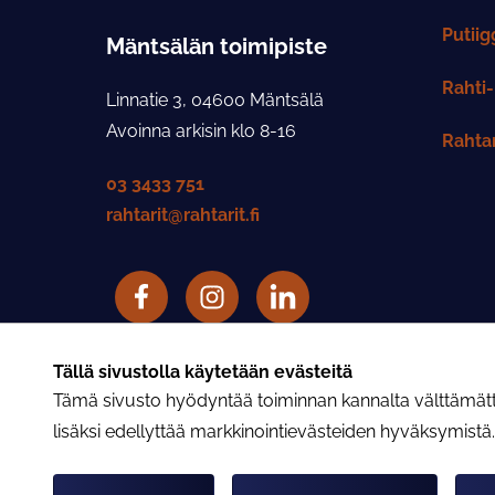
Putiig
Mäntsälän toimipiste
Rahti-
Linnatie 3, 04600 Mäntsälä
Avoinna arkisin klo 8-16
Rahtar
03 3433 751
rahtarit@rahtarit.fi
Facebook
Rahtarit ry Instagram-tili
LinkedIn
Rahtarit ry YouTube-tili
Tällä sivustolla käytetään evästeitä
Tämä sivusto hyödyntää toiminnan kannalta välttämättöm
lisäksi edellyttää markkinointievästeiden hyväksymistä