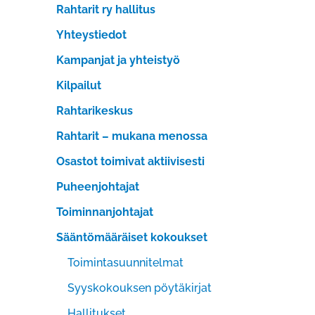
Rahtarit ry hallitus
Yhteystiedot
Kampanjat ja yhteistyö
Kilpailut
Rahtarikeskus
Rahtarit – mukana menossa
Osastot toimivat aktiivisesti
Puheenjohtajat
Toiminnanjohtajat
Sääntömääräiset kokoukset
Toimintasuunnitelmat
Syyskokouksen pöytäkirjat
Hallitukset