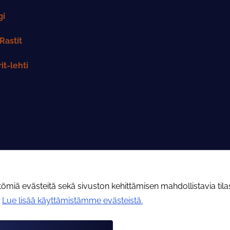
gi
Rastit
it-lehti
iä evästeitä sekä sivuston kehittämisen mahdollistavia tilast
.
Lue lisää käyttämistämme evästeistä.​​​​​​