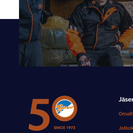
Jäsen
OmaRa
Jatko