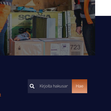
Hae
Hae
t