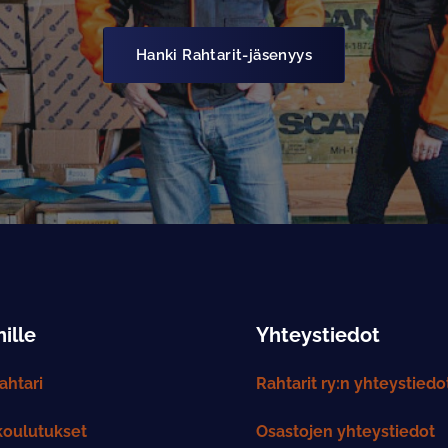
Hanki Rahtarit-jäsenyys
ille
Yhteystiedot
htari
Rahtarit ry:n yhteystiedo
koulutukset
Osastojen yhteystiedot