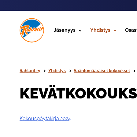
Siirry sivun sisältöön
Jäsenyys
Yhdistys
Osas
Rahtarit ry
Yhdistys
Sääntömääräiset kokoukset
KEVÄTKOKOUKS
Kokouspöytäkirja 2024