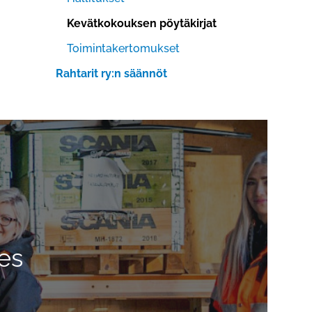
Kevätkokouksen pöytäkirjat
Toimintakertomukset
Rahtarit ry:n säännöt
es