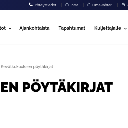
|
|
|
Yhteystiedot
Intra
OmaRahtari
P
tot
Ajankohtaista
Tapahtumat
Kuljettajalle
Kevätkokouksen pöytäkirjat
EN PÖYTÄKIRJAT