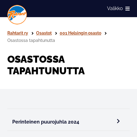
Siirry sivun sisältöön
Valikko
Näytä
Rahtarit ry
Osastot
001 Helsingin osasto
Osastossa tapahtunutta
OSASTOSSA
TAPAHTUNUTTA
Perinteinen puurojuhla 2024