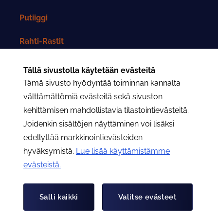
Putiiggi
Rahti-Rastit
Rahtarit-lehti
Tällä sivustolla käytetään evästeitä
Tämä sivusto hyödyntää toiminnan kannalta
Yhteystiedot
välttämättömiä evästeitä sekä sivuston
kehittämisen mahdollistavia tilastointievästeitä.
Rahtarit ry:n yhteystiedot
Joidenkin sisältöjen näyttäminen voi lisäksi
edellyttää markkinointievästeiden
Osastojen yhteystiedot
hyväksymistä.
Lue lisää käyttämistämme
evästeistä.​​​​​​
Hae
Hae
Salli kaikki
Valitse evästeet