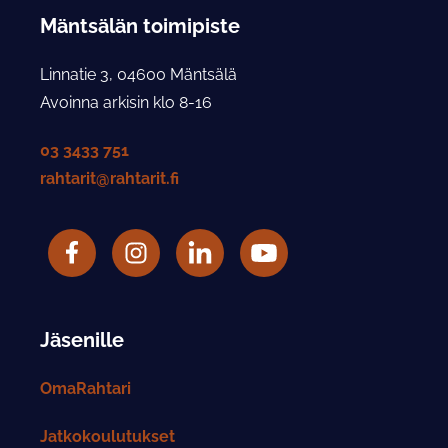
Mäntsälän toimipiste
Linnatie 3, 04600 Mäntsälä
Avoinna arkisin klo 8-16
03 3433 751
rahtarit@rahtarit.fi
Facebook
Rahtarit ry Instagram-tili
LinkedIn
Rahtarit ry YouTube-tili
Jäsenille
OmaRahtari
Jatkokoulutukset