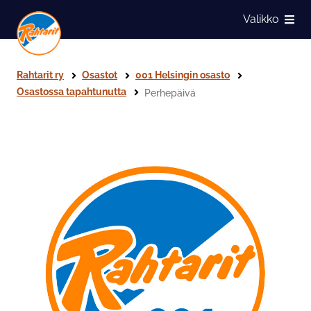
Siirry sivun sisältöön
Valikko
Näytä
Rahtarit ry
Osastot
001 Helsingin osasto
Osastossa tapahtunutta
Perhepäivä