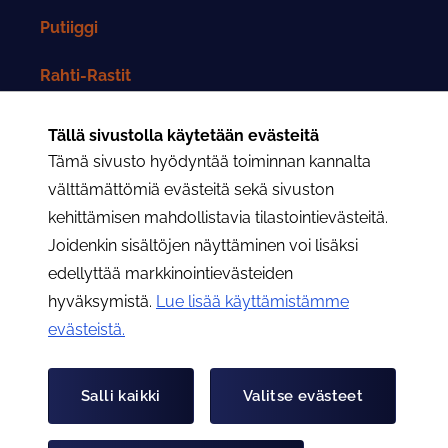
Putiiggi
Rahti-Rastit
Rahtarit-lehti
Tällä sivustolla käytetään evästeitä
Tämä sivusto hyödyntää toiminnan kannalta
Yhteystiedot
välttämättömiä evästeitä sekä sivuston
kehittämisen mahdollistavia tilastointievästeitä.
Rahtarit ry:n yhteystiedot
Joidenkin sisältöjen näyttäminen voi lisäksi
edellyttää markkinointievästeiden
Osastojen yhteystiedot
hyväksymistä.
Lue lisää käyttämistämme
evästeistä.​​​​​​
Hae
Hae
Salli kaikki
Valitse evästeet