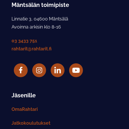
Mäntsälän toimipiste
Linnatie 3, 04600 Mäntsälä
Avoinna arkisin klo 8-16
03 3433 751
rahtarit@rahtarit.fi
Facebook
Rahtarit ry Instagram-tili
LinkedIn
Rahtarit ry YouTube-tili
Jäsenille
OmaRahtari
Jatkokoulutukset