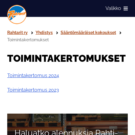
Siirry sivun sisältöön
Valikko
Näytä
Rahtarit ry
Yhdistys
Sääntömääräiset kokoukset
Toimintakertomukset
TOIMINTAKERTOMUKSET
Toimintakertomus 2024
Toimintakertomus 2023
Ohita valikko
Haluatko alennuksia Rahti-