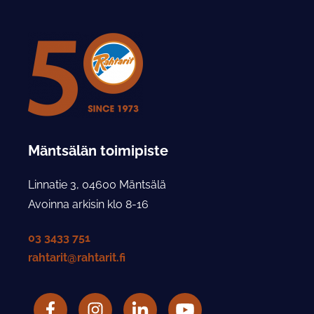
Mäntsälän toimipiste
Linnatie 3, 04600 Mäntsälä
Avoinna arkisin klo 8-16
03 3433 751
rahtarit@rahtarit.fi