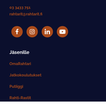
03 3433 751
rahtarit@rahtarit.fi
Facebook
Rahtarit ry Instagram-tili
LinkedIn
Rahtarit ry YouTube-tili
Jäsenille
OmaRahtari
Jatkokoulutukset
Putiiggi
Rahti-Rastit