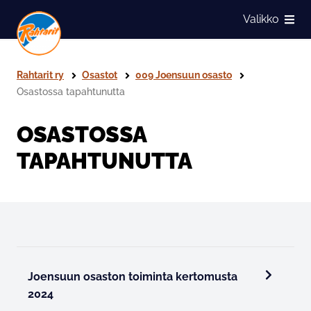
Siirry sivun sisältöön
Valikko
Näytä
Rahtarit ry
Osastot
009 Joensuun osasto
Osastossa tapahtunutta
OSASTOSSA
TAPAHTUNUTTA
Joensuun osaston toiminta kertomusta
2024