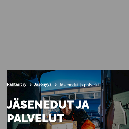
Rahtarit ry
Jäsenyys
Jäsenedut ja palvelut
JÄSENEDUT JA
PALVELUT