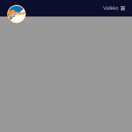
Siirry sivun sisältöön
Valikko
Näytä