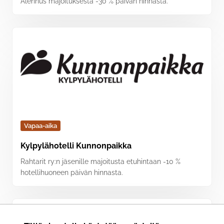
Alennus majoituksesta -30 % päivän hinnasta.
Vapaa-aika
Kylpylähotelli Kunnonpaikka
Rahtarit ry:n jäsenille majoitusta etuhintaan -10 %
hotellihuoneen päivän hinnasta.