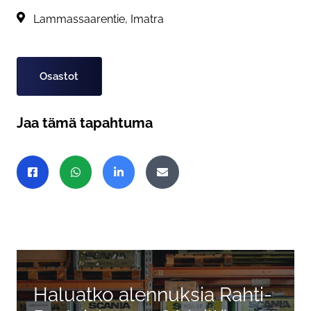
Alue:
Lammassaarentie, Imatra
Tagit
Osastot
Jaa tämä tapahtuma
Jaa sivu
Jaa Facebookissa
Jaa WhatsAppissa
Jaa LinkedInissä
Jaa sähköpostitse
Haluatko alennuksia Rahti-