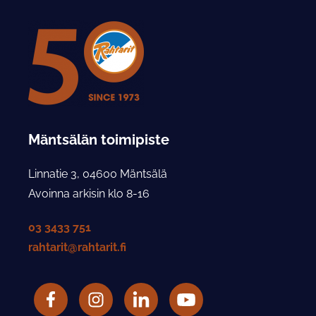
Mäntsälän toimipiste
Linnatie 3, 04600 Mäntsälä
Avoinna arkisin klo 8-16
03 3433 751
rahtarit@rahtarit.fi
Facebook
Rahtarit ry Instagram-tili
LinkedIn
Rahtarit ry YouTube-tili