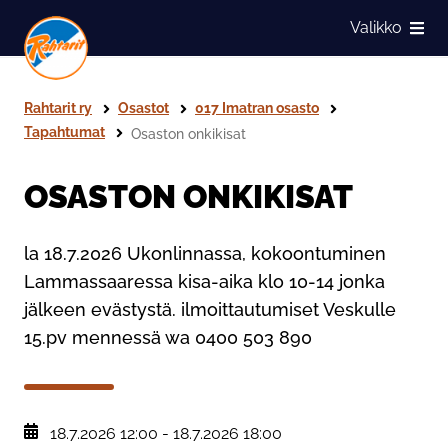
Siirry sivun sisältöön
Valikko
Näytä
Rahtarit ry
Osastot
017 Imatran osasto
Tapahtumat
Osaston onkikisat
OSASTON ONKIKISAT
la 18.7.2026 Ukonlinnassa, kokoontuminen
Lammassaaressa kisa-aika klo 10-14 jonka
jälkeen evästystä. ilmoittautumiset Veskulle
15.pv mennessä wa 0400 503 890
, Tapahtumapäivä:
18.7.2026 12:00
-
18.7.2026 18:00