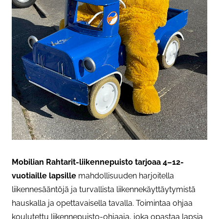
Mobilian Rahtarit-liikennepuisto tarjoaa 4–12-
vuotiaille lapsille
mahdollisuuden harjoitella
liikennesääntöjä ja turvallista liikennekäyttäytymistä
hauskalla ja opettavaisella tavalla. Toimintaa ohjaa
koulutettu liikennepuisto-ohjaaja, joka opastaa lapsia