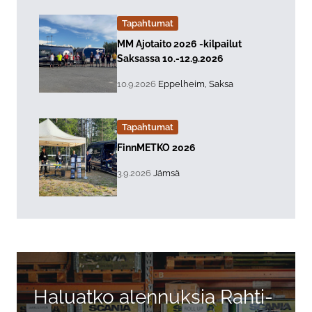
Tapahtumat
Lue lisää about event "
MM Ajotaito 2026 -kilpailut
Saksassa 10.-12.9.2026
, Tapahtuman päiväys:
Sijainti:
10.9.2026
Eppelheim, Saksa
Tapahtumat
Lue lisää about event "
FinnMETKO 2026
, Tapahtuman päiväys:
Sijainti:
3.9.2026
Jämsä
Haluatko alennuksia Rahti-