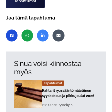
Tapahtumat
Jaa tämä tapahtuma
Jaa sivu
Jaa Facebookissa
Jaa WhatsAppissa
Jaa LinkedInissä
Jaa sähköpostitse
Sinua voisi kiinnostaa
myös
Tapahtumat
Lue lisää about event "
Rahtarit ry:n sääntömääräinen
syyskokous ja pikkujoulut 2026
, Tapahtuman päiväys:
Sijainti:
28.11.2026
Jyväskylä