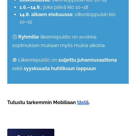
1.6.–14.8.:
joka päivä klo 10–18
14.8. alkaen elokuussa:
viikonloppuisin klo
10–15
🕒
Ryhmille
liikennepuisto on avoinna
sopimuksen mukaan myös muina aikoina.
🚫 Liikennepuisto on
suljettu juhannusaattona
sekä
syyskuusta huhtikuun loppuun
.
Tutustu tarkemmin Mobiliaan
tästä
.
Asiasanat