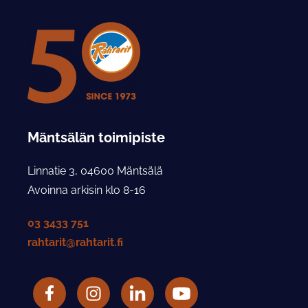
Mäntsälän toimipiste
Linnatie 3, 04600 Mäntsälä
Avoinna arkisin klo 8-16
03 3433 751
rahtarit@rahtarit.fi
Facebook
Rahtarit ry Instagram-tili
LinkedIn
Rahtarit ry YouTube-tili