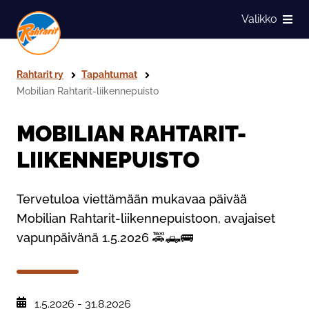
Siirry sivun sisältöön
Valikko
Näytä
Rahtarit ry
Tapahtumat
Mobilian Rahtarit-liikennepuisto
MOBILIAN RAHTARIT-
LIIKENNEPUISTO
Tervetuloa viettämään mukavaa päivää
Mobilian Rahtarit-liikennepuistoon, avajaiset
vapunpäivänä 1.5.2026 🚕🛻🚌
, Tapahtuman päiväys:
1.5.2026
-
31.8.2026