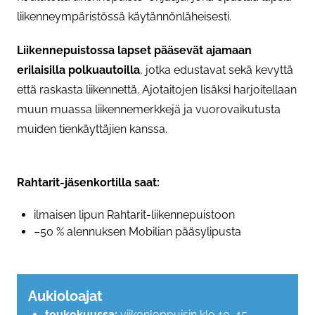
liikenneympäristössä käytännönläheisesti.
Liikennepuistossa lapset pääsevät ajamaan
erilaisilla polkuautoilla
, jotka edustavat sekä kevyttä
että raskasta liikennettä. Ajotaitojen lisäksi harjoitellaan
muun muassa liikennemerkkejä ja vuorovaikutusta
muiden tienkäyttäjien kanssa.
Rahtarit-jäsenkortilla saat:
ilmaisen lipun Rahtarit-liikennepuistoon
–50 % alennuksen Mobilian pääsylipusta
Aukioloajat
toukokuussa:
viikonloppuisin klo 10–15