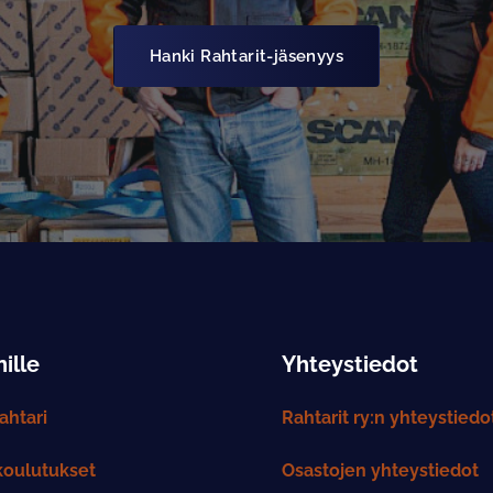
Hanki Rahtarit-jäsenyys
ille
Yhteystiedot
htari
Rahtarit ry:n yhteystiedo
koulutukset
Osastojen yhteystiedot