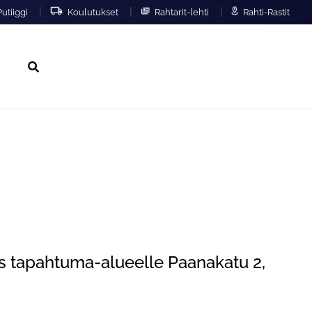
|
|
|
utiiggi
Koulutukset
Rahtarit-lehti
Rahti-Rastit
Hae
us tapahtuma-alueelle Paanakatu 2,