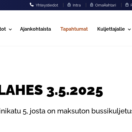
|
|
|
Yhteystiedot
Intra
OmaRahtari
P
tot
Ajankohtaista
Tapahtumat
Kuljettajalle
AHES 3.5.2025
inikatu 5, josta on maksuton bussikuljet