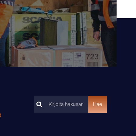
Hae
Hae
t