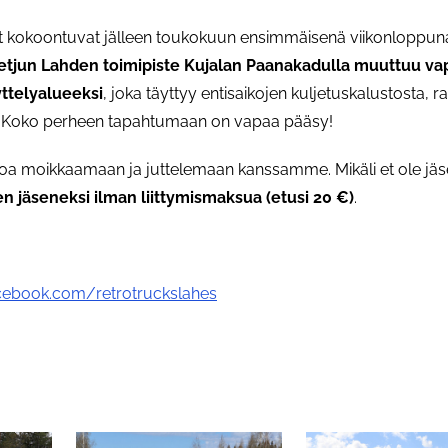
kat kokoontuvat jälleen toukokuun ensimmäisenä viikonloppuna
etjun Lahden toimipiste Kujalan Paanakadulla muuttuu v
yttelyalueeksi
, joka täyttyy entisaikojen kuljetuskalustosta, 
. Koko perheen tapahtumaan on vapaa pääsy!
uloa moikkaamaan ja juttelemaan kanssamme. Mikäli et ole jäse
n jäseneksi ilman liittymismaksua (etusi 20 €)
.
ebook.com/retrotruckslahes