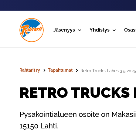
Siirry sivun sisältöön
Jäsenyys
Yhdistys
Osas
Rahtarit ry
Tapahtumat
Retro Trucks Lahes 3.5.2025
RETRO TRUCKS L
Pysäköintialueen osoite on Makasi
15150 Lahti.