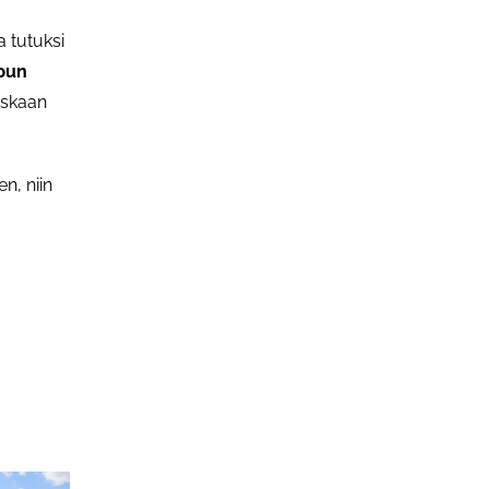
 tutuksi
apun
raskaan
n, niin