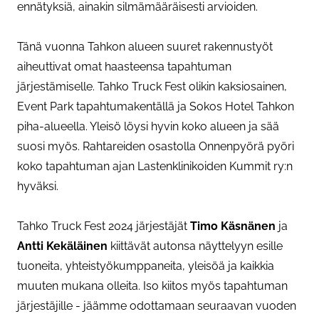
ennätyksiä, ainakin silmämääräisesti arvioiden.
Tänä vuonna Tahkon alueen suuret rakennustyöt
aiheuttivat omat haasteensa tapahtuman
järjestämiselle. Tahko Truck Fest olikin kaksiosainen,
Event Park tapahtumakentällä ja Sokos Hotel Tahkon
piha-alueella. Yleisö löysi hyvin koko alueen ja sää
suosi myös. Rahtareiden osastolla Onnenpyörä pyöri
koko tapahtuman ajan Lastenklinikoiden Kummit ry:n
hyväksi.
Tahko Truck Fest 2024 järjestäjät
Timo Käsnänen
ja
Antti Kekäläinen
kiittävät autonsa näyttelyyn esille
tuoneita, yhteistyökumppaneita, yleisöä ja kaikkia
muuten mukana olleita. Iso kiitos myös tapahtuman
järjestäjille - jäämme odottamaan seuraavan vuoden