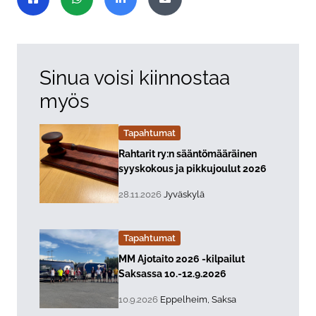
Jaa Facebookissa
Jaa WhatsAppissa
Jaa LinkedInissä
Jaa sähköpostitse
Sinua voisi kiinnostaa
myös
Tapahtumat
Lue lisää about event "
Rahtarit ry:n sääntömääräinen
syyskokous ja pikkujoulut 2026
, Tapahtuman päiväys:
Sijainti:
28.11.2026
Jyväskylä
Tapahtumat
Lue lisää about event "
MM Ajotaito 2026 -kilpailut
Saksassa 10.-12.9.2026
, Tapahtuman päiväys:
Sijainti:
10.9.2026
Eppelheim, Saksa