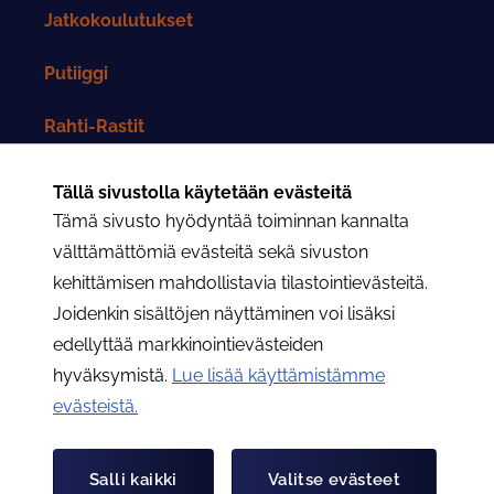
Jatkokoulutukset
Putiiggi
Rahti-Rastit
Rahtarit-lehti
Tällä sivustolla käytetään evästeitä
Tämä sivusto hyödyntää toiminnan kannalta
Yhteystiedot
välttämättömiä evästeitä sekä sivuston
kehittämisen mahdollistavia tilastointievästeitä.
Rahtarit ry:n yhteystiedot
Joidenkin sisältöjen näyttäminen voi lisäksi
edellyttää markkinointievästeiden
Osastojen yhteystiedot
hyväksymistä.
Lue lisää käyttämistämme
evästeistä.​​​​​​
Hae
Hae
Salli kaikki
Valitse evästeet