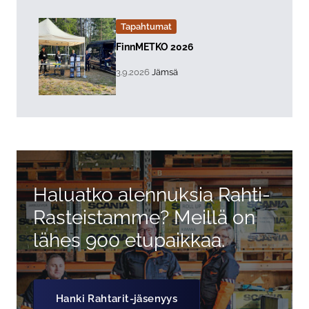
Tapahtumat
Lue lisää about event "
FinnMETKO 2026
, Tapahtuman päiväys:
Sijainti:
3.9.2026
Jämsä
Haluatko alennuksia Rahti-
Rasteistamme? Meillä on
lähes 900 etupaikkaa.
Hanki Rahtarit-jäsenyys