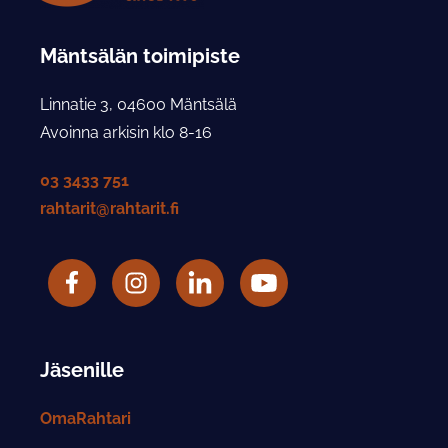
Mäntsälän toimipiste
Linnatie 3, 04600 Mäntsälä
Avoinna arkisin klo 8-16
03 3433 751
rahtarit@rahtarit.fi
Facebook
Rahtarit ry Instagram-tili
LinkedIn
Rahtarit ry YouTube-tili
Jäsenille
OmaRahtari