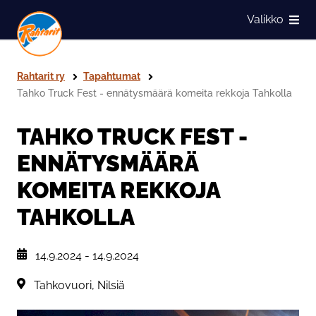
Siirry sivun sisältöön
Valikko
Näytä
Rahtarit ry
Tapahtumat
Tahko Truck Fest - ennätysmäärä komeita rekkoja Tahkolla
TAHKO TRUCK FEST -
ENNÄTYSMÄÄRÄ
KOMEITA REKKOJA
TAHKOLLA
, Tapahtuman päiväys:
14.9.2024
-
14.9.2024
Sijainti:
Tahkovuori, Nilsiä