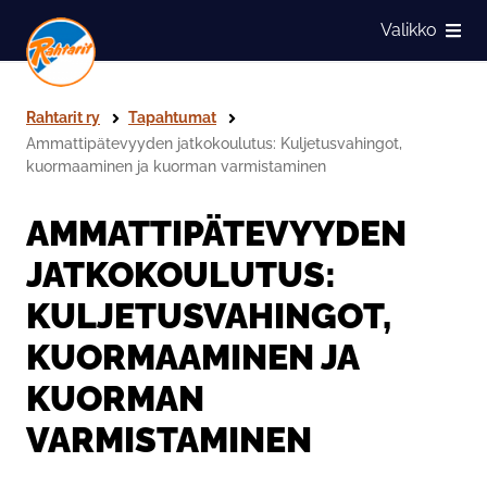
Siirry sivun sisältöön
Valikko
Näytä
Rahtarit ry
Tapahtumat
Ammattipätevyyden jatkokoulutus: Kuljetusvahingot,
kuormaaminen ja kuorman varmistaminen
AMMATTIPÄTEVYYDEN
JATKOKOULUTUS:
KULJETUSVAHINGOT,
KUORMAAMINEN JA
KUORMAN
VARMISTAMINEN