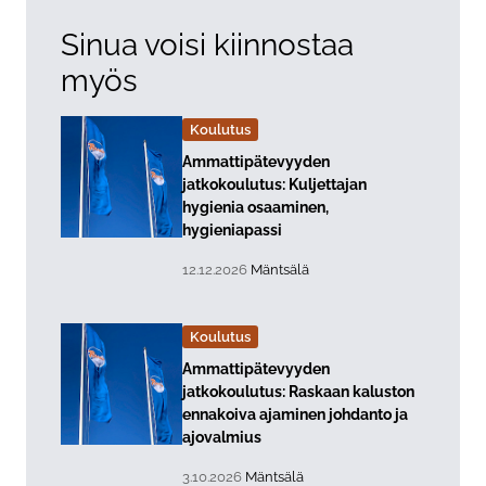
Sinua voisi kiinnostaa
myös
Koulutus
Lue lisää about event "
Ammattipätevyyden
jatkokoulutus: Kuljettajan
hygienia osaaminen,
hygieniapassi
, Tapahtuman päiväys:
Sijainti:
12.12.2026
Mäntsälä
Koulutus
Lue lisää about event "
Ammattipätevyyden
jatkokoulutus: Raskaan kaluston
ennakoiva ajaminen johdanto ja
ajovalmius
, Tapahtuman päiväys:
Sijainti:
3.10.2026
Mäntsälä