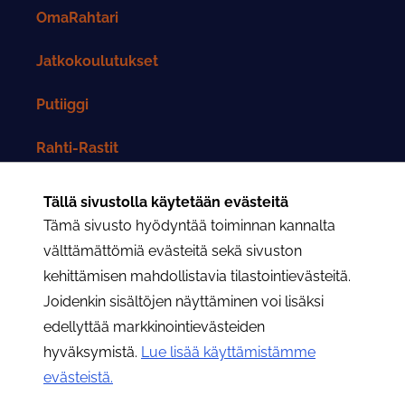
OmaRahtari
Jatkokoulutukset
Putiiggi
Rahti-Rastit
Rahtarit-lehti
Tällä sivustolla käytetään evästeitä
Tämä sivusto hyödyntää toiminnan kannalta
Yhteystiedot
välttämättömiä evästeitä sekä sivuston
kehittämisen mahdollistavia tilastointievästeitä.
Rahtarit ry:n yhteystiedot
Joidenkin sisältöjen näyttäminen voi lisäksi
edellyttää markkinointievästeiden
Osastojen yhteystiedot
hyväksymistä.
Lue lisää käyttämistämme
evästeistä.​​​​​​
Hae
Hae