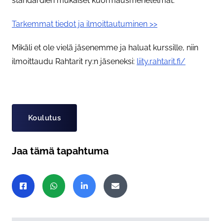
standardien mukaiset kuormausmenetelmät.
Tarkemmat tiedot ja ilmoittautuminen >>
Mikäli et ole vielä jäsenemme ja haluat kurssille, niin
ilmoittaudu Rahtarit ry:n jäseneksi:
liity.rahtarit.fi/
Asiasanat
Koulutus
Jaa tämä tapahtuma
Jaa sivu
Jaa Facebookissa
Jaa WhatsAppissa
Jaa LinkedInissä
Jaa sähköpostitse