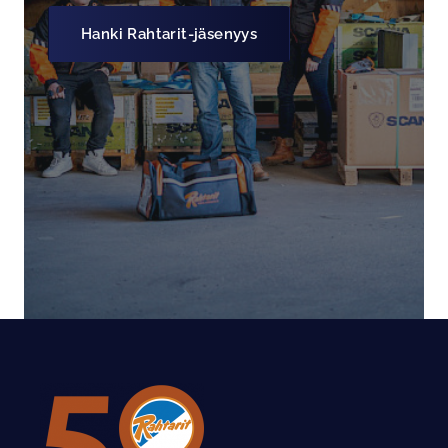
Hanki Rahtarit-jäsenyys