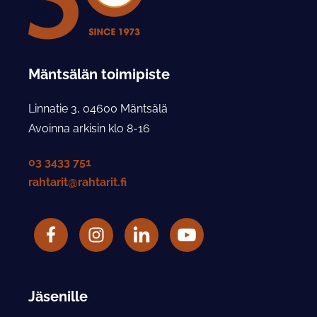
Mäntsälän toimipiste
Linnatie 3, 04600 Mäntsälä
Avoinna arkisin klo 8-16
03 3433 751
rahtarit@rahtarit.fi
Facebook
Rahtarit ry Instagram-tili
LinkedIn
Rahtarit ry YouTube-tili
Jäsenille