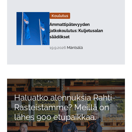
Koulutus
Lue lisää about event "
Ammattipätevyyden
jatkokoulutus: Kuljetusalan
säädökset
, Tapahtuman päiväys:
Sijainti:
19.9.2026
Mäntsälä
Haluatko alennuksia Rahti-
Rasteistamme? Meillä on
lähes 900 etupaikkaa.