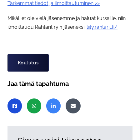
Tarkemmat tiedot ja ilmoittautuminen >>
Mikäli et ole vielä jäsenemme ja haluat kurssille, niin
ilmoittaudu Rahtarit ry:n jäseneksi:
liity.rahtarit.fi/
Asiasanat
Koulutus
Jaa tämä tapahtuma
Jaa sivu
Jaa Facebookissa
Jaa WhatsAppissa
Jaa LinkedInissä
Jaa sähköpostitse