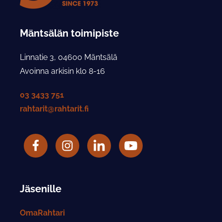
Mäntsälän toimipiste
Linnatie 3, 04600 Mäntsälä
Avoinna arkisin klo 8-16
03 3433 751
rahtarit@rahtarit.fi
Facebook
Rahtarit ry Instagram-tili
LinkedIn
Rahtarit ry YouTube-tili
Jäsenille
OmaRahtari