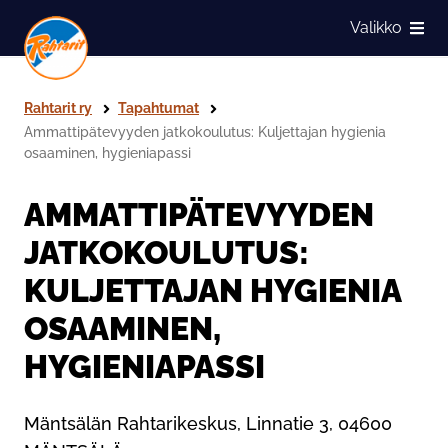
Siirry sivun sisältöön
Valikko
Näytä
Rahtarit ry
Tapahtumat
Ammattipätevyyden jatkokoulutus: Kuljettajan hygienia
osaaminen, hygieniapassi
AMMATTIPÄTEVYYDEN
JATKOKOULUTUS:
KULJETTAJAN HYGIENIA
OSAAMINEN,
HYGIENIAPASSI
Mäntsälän Rahtarikeskus, Linnatie 3, 04600