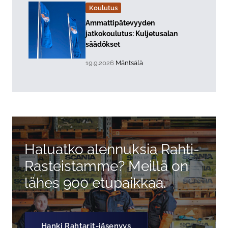
Koulutus
Lue lisää about event "
Ammattipätevyyden
jatkokoulutus: Kuljetusalan
säädökset
, Tapahtuman päiväys:
Sijainti:
19.9.2026
Mäntsälä
Haluatko alennuksia Rahti-
Rasteistamme? Meillä on
lähes 900 etupaikkaa.
Hanki Rahtarit-jäsenyys