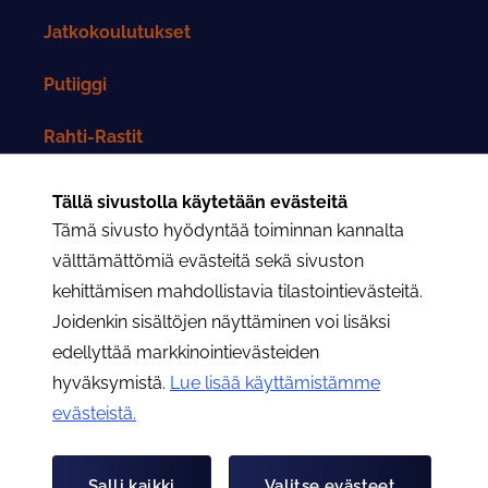
Jatkokoulutukset
Putiiggi
Rahti-Rastit
Rahtarit-lehti
Tällä sivustolla käytetään evästeitä
Tämä sivusto hyödyntää toiminnan kannalta
Yhteystiedot
välttämättömiä evästeitä sekä sivuston
kehittämisen mahdollistavia tilastointievästeitä.
Rahtarit ry:n yhteystiedot
Joidenkin sisältöjen näyttäminen voi lisäksi
edellyttää markkinointievästeiden
Osastojen yhteystiedot
hyväksymistä.
Lue lisää käyttämistämme
evästeistä.​​​​​​
Hae
Hae
Salli kaikki
Valitse evästeet