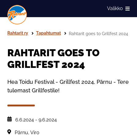
Siirry sivun sisältöön
Valikko
Näytä
Rahtarit ry
Tapahtumat
Rahtarit goes to Grillfest 2024
RAHTARIT GOES TO
GRILLFEST 2024
Hea Toidu Festival - Grillfest 2024, Pärnu - Tere
tulemast Grillfestile!
, Tapahtuman päiväys:
6.6.2024
-
9.6.2024
Sijainti:
Pärnu, Viro