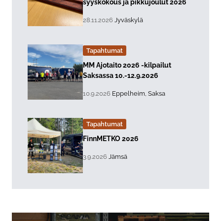
syyskokous ja pikkujoulut 2026
, Tapahtuman päiväys:
Sijainti:
28.11.2026
Jyväskylä
Tapahtumat
Lue lisää about event "
MM Ajotaito 2026 -kilpailut
Saksassa 10.-12.9.2026
, Tapahtuman päiväys:
Sijainti:
10.9.2026
Eppelheim, Saksa
Tapahtumat
Lue lisää about event "
FinnMETKO 2026
, Tapahtuman päiväys:
Sijainti:
3.9.2026
Jämsä