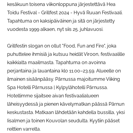
kesäkuun toisena viikonloppuna järjestettävä Hea
Toidu Festival - Grillfest 2024 - Hyvä Ruuan Festivaali.
Tapahtuma on kaksipäiväinen ja sitä on järjestetty
vuodesta 1999 alkaen, nyt siis 25. juhlavuosi.
Grillfestin slogan on ollut "Food, Fun and Fire", joka
puhuttelee ihmisiä ja kutsuu heidät Viroon, festivaalille
kaikkialta maailmasta. Tapahtuma on avoinna
perjantaina ja lauantaina klo 11.00–23.59. Alueelle on
ilmainen sisäänpääsy. Pärnussa majoitumme Viiking
Spa Hotelli Pärnussa | Kylpylähotelli Pärnussa.
Hotellimme sijaitsee aivan festivaalialueen
läheisyydessä ja pienen kävelymatkan päässä Pärnun
keskustasta. Matkaan lähdetään kahdella bussilla, yksi
Iisalmen ja toinen Kouvolan seudulta. Kyytiin pääset
reittien varrelta.