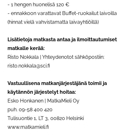
- 1 hengen huonelisä 120 €
- ennakkoon varattavat Buffet-ruokailut laivoilla
(hinnat vielä vahvistamatta laivayhtiöillä)
Lisätietoja matkasta antaa ja ilmoittautumiset
matkalle kerää:
Risto Nokkala | Yhteydenotot sähköpostiin:
risto.nokkala@sci.fi
Vastuullisena matkanjärjestäjänä toimii ja
käytännön järjestelyt hoitaa:
Esko Honkanen | MatkaMieli Oy
puh. 09-58 400 420
Tulisuontie 1, LT 3, 00820 Helsinki
www.matkamieli.fi