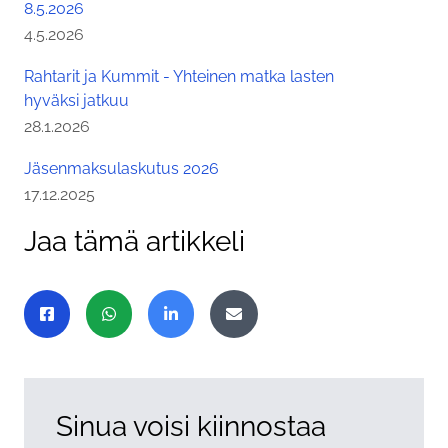
8.5.2026
Julkaistu:
4.5.2026
Rahtarit ja Kummit - Yhteinen matka lasten
hyväksi jatkuu
Julkaistu:
28.1.2026
Jäsenmaksulaskutus 2026
Julkaistu:
17.12.2025
Jaa tämä artikkeli
Jaa sivu
Jaa Facebookissa
Jaa WhatsAppissa
Jaa LinkedInissä
Jaa sähköpostitse
Sinua voisi kiinnostaa