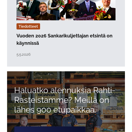
Tiedotteet
Vuoden 2026 Sankarikuljettajan etsintä on
käynnissä
Lue artikkeli "Vuoden 2026 Sankarikuljettajan etsintä 
Julkaistu:
5.5.2026
Haluatko alennuksia Rahti-
Rasteistamme? Meillä on
lähes 900 etupaikkaa.