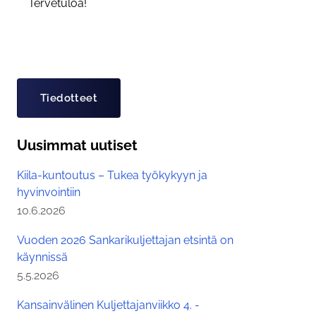
Tervetuloa!
Asiasanat
Tiedotteet
Uusimmat uutiset
Kiila-kuntoutus – Tukea työkykyyn ja
hyvinvointiin
Julkaistu:
10.6.2026
Vuoden 2026 Sankarikuljettajan etsintä on
käynnissä
Julkaistu:
5.5.2026
Kansainvälinen Kuljettajanviikko 4. -