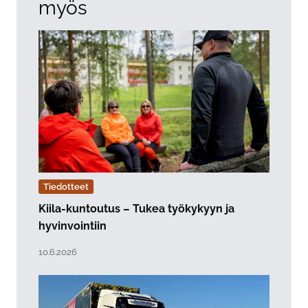
myös
Tiedotteet
Kiila-kuntoutus – Tukea työkykyyn ja
hyvinvointiin
Lue artikkeli "Kiila-kuntoutus – Tukea työkykyyn ja hyv
Julkaistu:
10.6.2026