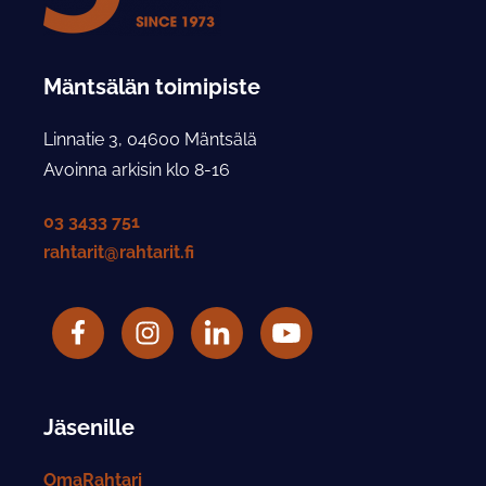
Mäntsälän toimipiste
Linnatie 3, 04600 Mäntsälä
Avoinna arkisin klo 8-16
03 3433 751
rahtarit@rahtarit.fi
Facebook
Rahtarit ry Instagram-tili
LinkedIn
Rahtarit ry YouTube-tili
Jäsenille
OmaRahtari