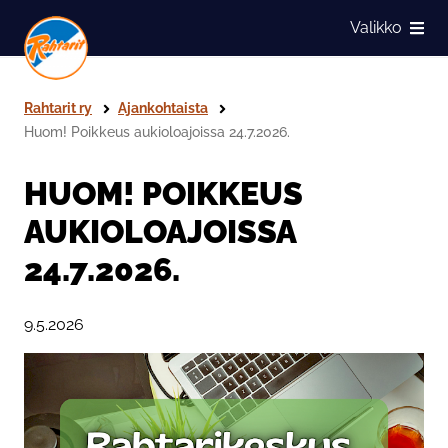
Siirry sivun sisältöön
Valikko
Näytä
Rahtarit ry
Ajankohtaista
Huom! Poikkeus aukioloajoissa 24.7.2026.
HUOM! POIKKEUS
AUKIOLOAJOISSA
24.7.2026.
Julkaistu:
9.5.2026