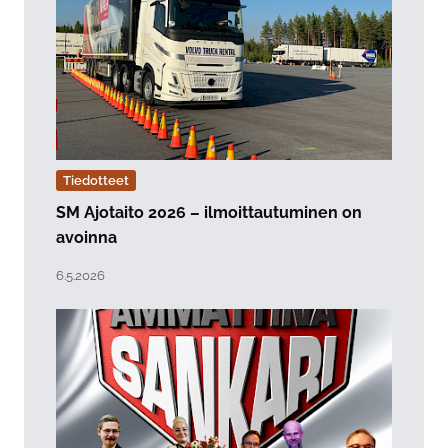
Tiedotteet
SM Ajotaito 2026 – ilmoittautuminen on
avoinna
Lue artikkeli "SM Ajotaito 2026 – ilmoittautuminen on
Julkaistu:
6.5.2026