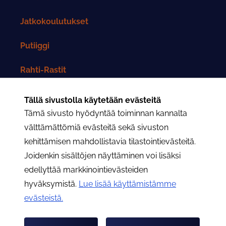
Jatkokoulutukset
Putiiggi
Rahti-Rastit
Rahtarit-lehti
Tällä sivustolla käytetään evästeitä
Tämä sivusto hyödyntää toiminnan kannalta
Yhteystiedot
välttämättömiä evästeitä sekä sivuston
kehittämisen mahdollistavia tilastointievästeitä.
Rahtarit ry:n yhteystiedot
Joidenkin sisältöjen näyttäminen voi lisäksi
edellyttää markkinointievästeiden
Osastojen yhteystiedot
hyväksymistä.
Lue lisää käyttämistämme
evästeistä.​​​​​​
Hae
Hae