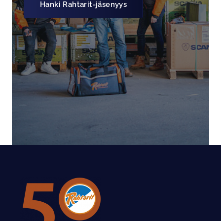
Hanki Rahtarit-jäsenyys