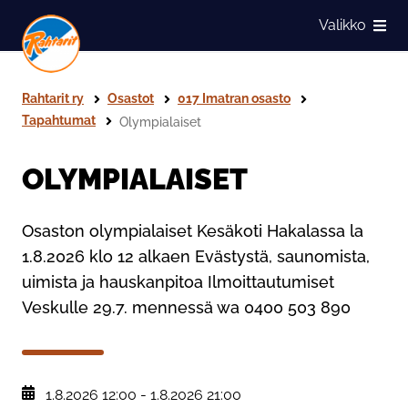
Siirry sivun sisältöön
Valikko
Näytä
Rahtarit ry
Osastot
017 Imatran osasto
Tapahtumat
Olympialaiset
OLYMPIALAISET
Osaston olympialaiset Kesäkoti Hakalassa la
1.8.2026 klo 12 alkaen Evästystä, saunomista,
uimista ja hauskanpitoa Ilmoittautumiset
Veskulle 29.7. mennessä wa 0400 503 890
, Tapahtumapäivä:
1.8.2026 12:00
-
1.8.2026 21:00