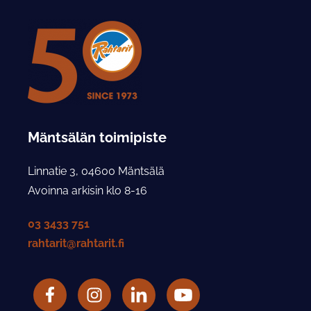
Mäntsälän toimipiste
Linnatie 3, 04600 Mäntsälä
Avoinna arkisin klo 8-16
03 3433 751
rahtarit@rahtarit.fi
Facebook
Rahtarit ry Instagram-tili
LinkedIn
Rahtarit ry YouTube-tili