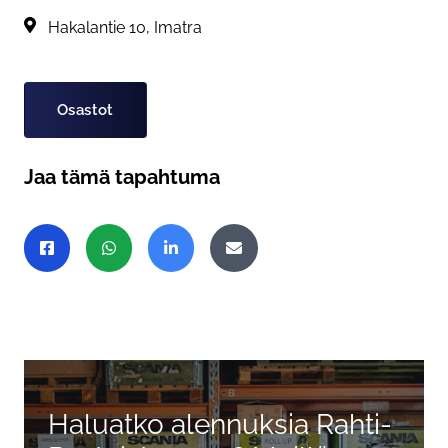
Alue:
Hakalantie 10, Imatra
Tagit
Osastot
Jaa tämä tapahtuma
Jaa sivu
Jaa Facebookissa
Jaa WhatsAppissa
Jaa LinkedInissä
Jaa sähköpostitse
Haluatko alennuksia Rahti-