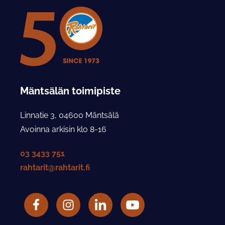
Mäntsälän toimipiste
Linnatie 3, 04600 Mäntsälä
Avoinna arkisin klo 8-16
03 3433 751
rahtarit@rahtarit.fi
Facebook
Rahtarit ry Instagram-tili
LinkedIn
Rahtarit ry YouTube-tili