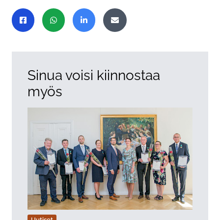
Jaa sivu
Jaa Facebookissa
Jaa WhatsAppissa
Jaa LinkedInissä
Jaa sähköpostitse
Sinua voisi kiinnostaa
myös
Uutiset