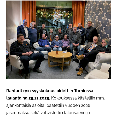
Rahtarit ry:n syyskokous pidettiin Torniossa
lauantaina 29.11.2025.
Kokouksessa käsiteltiin mm.
ajankohtaisia asioita, päätettiin vuoden 2026
jäsenmaksu sekä vahvistettiin talousarvio ja