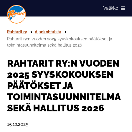
Siirry sivun sisältöön
Valikko
Näytä
Rahtarit ry
Ajankohtaista
Rahtarit ry:n vuoden 2025 syyskokouksen päätökset ja
toimintasuunnitelma sekä hallitus 2026
RAHTARIT RY:N VUODEN
2025 SYYSKOKOUKSEN
PÄÄTÖKSET JA
TOIMINTASUUNNITELMA
SEKÄ HALLITUS 2026
Julkaistu:
15.12.2025