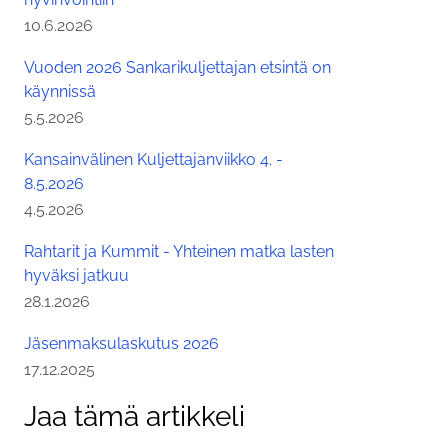
Julkaistu:
10.6.2026
Vuoden 2026 Sankarikuljettajan etsintä on
käynnissä
Julkaistu:
5.5.2026
Kansainvälinen Kuljettajanviikko 4. -
8.5.2026
Julkaistu:
4.5.2026
Rahtarit ja Kummit - Yhteinen matka lasten
hyväksi jatkuu
Julkaistu:
28.1.2026
Jäsenmaksulaskutus 2026
Julkaistu:
17.12.2025
Jaa tämä artikkeli