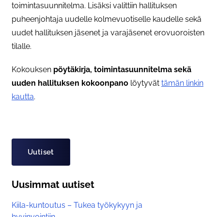
toimintasuunnitelma. Lisäksi valittiin hallituksen
puheenjohtaja uudelle kolmevuotiselle kaudelle sekä
uudet hallituksen jäsenet ja varajäsenet erovuoroisten
tilalle.
Kokouksen
pöytäkirja, toimintasuunnitelma sekä
uuden hallituksen kokoonpano
löytyvät
tämän linkin
kautta
.
Asiasanat
Uutiset
Uusimmat uutiset
Kiila-kuntoutus – Tukea työkykyyn ja
hyvinvointiin