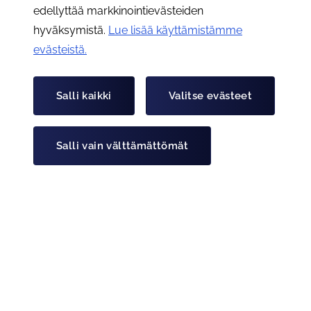
edellyttää markkinointievästeiden
hyväksymistä.
Lue lisää käyttämistämme
evästeistä.​​​​​​
Tiedotteet
Suomi vs. Irlanti -ystävyyskilpailun 2025
Salli kaikki
Valitse evästeet
tulokset
Lue artikkeli "Suomi vs. Irlanti -ystävyyskilpailun 2025 tu
Julkaistu:
27.10.2025
Salli vain välttämättömät