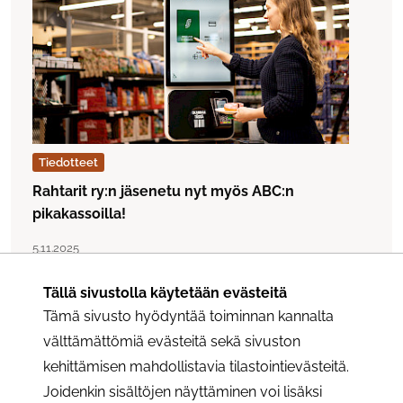
Tiedotteet
Rahtarit ry:n jäsenetu nyt myös ABC:n
pikakassoilla!
Lue artikkeli "Rahtarit ry:n jäsenetu nyt myös ABC:n pikak
Julkaistu:
5.11.2025
Tällä sivustolla käytetään evästeitä
Tämä sivusto hyödyntää toiminnan kannalta
välttämättömiä evästeitä sekä sivuston
kehittämisen mahdollistavia tilastointievästeitä.
Joidenkin sisältöjen näyttäminen voi lisäksi