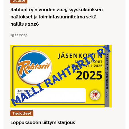
Uutiset
Rahtarit ry:n vuoden 2025 syyskokouksen
päätökset ja toimintasuunnitelma sekä
hallitus 2026
Lue artikkeli "Rahtarit ry:n vuoden 2025 syyskokouksen p
Julkaistu:
15.12.2025
Tiedotteet
Loppukauden liittymistarjous