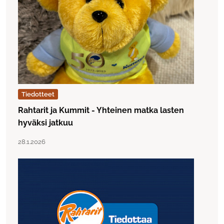
Tiedotteet
Rahtarit ja Kummit - Yhteinen matka lasten
hyväksi jatkuu
Lue artikkeli "Rahtarit ja Kummit - Yhteinen matka lasten
Julkaistu:
28.1.2026