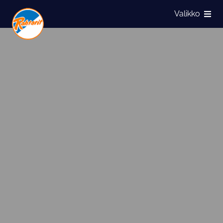
Siirry sivun sisältöön
Valikko
Näytä