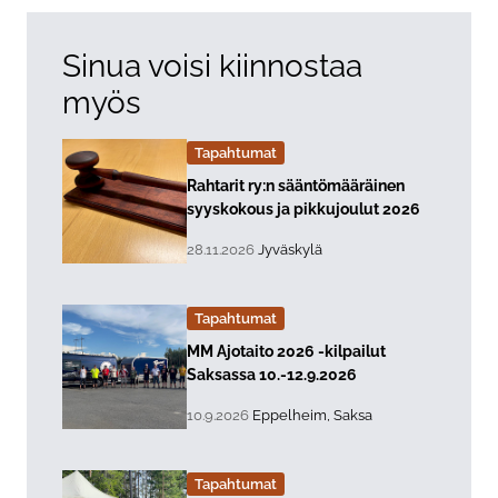
Sinua voisi kiinnostaa
myös
Tapahtumat
Lue lisää about event "
Rahtarit ry:n sääntömääräinen
syyskokous ja pikkujoulut 2026
, Tapahtuman päiväys:
Sijainti:
28.11.2026
Jyväskylä
Tapahtumat
Lue lisää about event "
MM Ajotaito 2026 -kilpailut
Saksassa 10.-12.9.2026
, Tapahtuman päiväys:
Sijainti:
10.9.2026
Eppelheim, Saksa
Tapahtumat