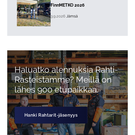
Lue lisää about event "
FinnMETKO 2026
, Tapahtuman päiväys:
Sijainti:
3.9.2026
Jämsä
Haluatko alennuksia Rahti-
Rasteistamme? Meillä on
lähes 900 etupaikkaa.
Hanki Rahtarit-jäsenyys