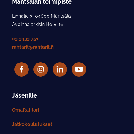
Mäntsälän toimipiste
Linnatie 3, 04600 Mäntsälä
Avoinna arkisin klo 8-16
03 3433 751
rahtarit@rahtarit.fi
Facebook
Rahtarit ry Instagram-tili
LinkedIn
Rahtarit ry YouTube-tili
Jäsenille
OmaRahtari
Jatkokoulutukset