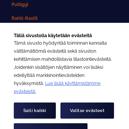
Putiiggi
Rahti-Rastit
Rahtarit-lehti
Tällä sivustolla käytetään evästeitä
Tämä sivusto hyödyntää toiminnan kannalta
Yhteystiedot
välttämättömiä evästeitä sekä sivuston
kehittämisen mahdollistavia tilastointievästeitä.
Rahtarit ry:n yhteystiedot
Joidenkin sisältöjen näyttäminen voi lisäksi
edellyttää markkinointievästeiden
Osastojen yhteystiedot
hyväksymistä.
Lue lisää käyttämistämme
evästeistä.​​​​​​
Hae
Hae
Salli kaikki
Valitse evästeet
Tietoa evästeistä
Tietosuojaseloste