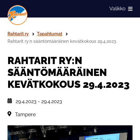
Siirry sivun sisältöön
Valikko
Näytä
Rahtarit ry
Tapahtumat
Rahtarit ry:n sääntömääräinen kevätkokous 29.4.2023
RAHTARIT RY:N
SÄÄNTÖMÄÄRÄINEN
KEVÄTKOKOUS 29.4.2023
, Tapahtuman päiväys:
29.4.2023
-
29.4.2023
Sijainti:
Tampere