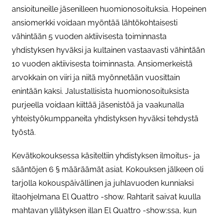
ansioituneille jäsenilleen huomionosoituksia. Hopeinen
ansiomerkki voidaan myöntää lähtökohtaisesti
vähintään 5 vuoden aktiivisesta toiminnasta
yhdistyksen hyväksi ja kultainen vastaavasti vähintään
10 vuoden aktiivisesta toiminnasta. Ansiomerkeistä
arvokkain on viiri ja niitä myönnetään vuosittain
enintään kaksi. Jalustallisista huomionosoituksista
purjeella voidaan kiittää jäsenistöä ja vaakunalla
yhteistyökumppaneita yhdistyksen hyväksi tehdystä
työstä.
Kevätkokouksessa käsiteltiin yhdistyksen ilmoitus- ja
sääntöjen 6 § määräämät asiat. Kokouksen jälkeen oli
tarjolla kokouspäivällinen ja juhlavuoden kunniaksi
iltaohjelmana El Quattro -show. Rahtarit saivat kuulla
mahtavan yllätyksen illan El Quattro -show:ssa, kun