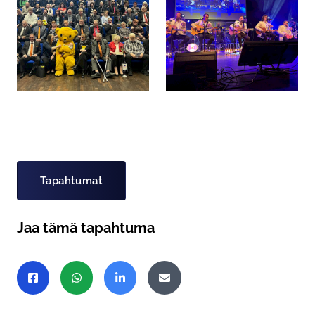
Asiasanat
Tapahtumat
Jaa tämä tapahtuma
Jaa sivu
Jaa Facebookissa
Jaa WhatsAppissa
Jaa LinkedInissä
Jaa sähköpostitse