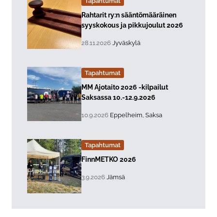
Tapahtumat
Lue lisää about event "
Rahtarit ry:n sääntömääräinen
syyskokous ja pikkujoulut 2026
, Tapahtuman päiväys:
Sijainti:
28.11.2026
Jyväskylä
Tapahtumat
Lue lisää about event "
MM Ajotaito 2026 -kilpailut
Saksassa 10.-12.9.2026
, Tapahtuman päiväys:
Sijainti:
10.9.2026
Eppelheim, Saksa
Tapahtumat
Lue lisää about event "
FinnMETKO 2026
, Tapahtuman päiväys:
Sijainti:
3.9.2026
Jämsä