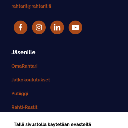
rahtarit@rahtarit.fi
Facebook
Rahtarit ry Instagram-tili
LinkedIn
Rahtarit ry YouTube-tili
Jäsenille
OmaRahtari
Jatkokoulutukset
Putiiggi
Rahti-Rastit
Rahtarit-lehti
Tällä sivustolla käytetään evästeitä