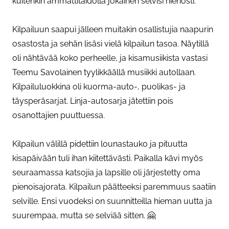
kuitenkin ammattitaidolla jokainen selvisi hienosti.
Kilpailuun saapui jälleen muitakin osallistujia naapurin
osastosta ja sehän lisäsi vielä kilpailun tasoa. Näytillä
oli nähtävää koko perheelle, ja kisamusiikista vastasi
Teemu Savolainen tyylikkäällä musiikki autollaan.
Kilpailuluokkina oli kuorma-auto-, puolikas- ja
täysperäsarjat. Linja-autosarja jätettiin pois
osanottajien puuttuessa.
Kilpailun välillä pidettiin lounastauko ja pituutta
kisapäivään tuli ihan kiitettävästi. Paikalla kävi myös
seuraamassa katsojia ja lapsille oli järjestetty oma
pienoisajorata. Kilpailun päätteeksi paremmuus saatiin
selville. Ensi vuodeksi on suunnitteilla hieman uutta ja
suurempaa, mutta se selviää sitten. 🤗