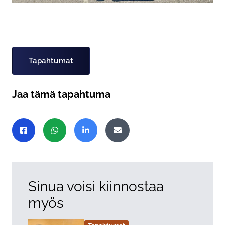
Asiasanat
Tapahtumat
Jaa tämä tapahtuma
Jaa sivu
Jaa Facebookissa
Jaa WhatsAppissa
Jaa LinkedInissä
Jaa sähköpostitse
Sinua voisi kiinnostaa
myös