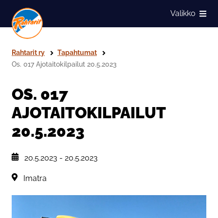
Siirry sivun sisältöön
Valikko
Näytä
Rahtarit ry
Tapahtumat
Os. 017 Ajotaitokilpailut 20.5.2023
OS. 017
AJOTAITOKILPAILUT
20.5.2023
, Tapahtuman päiväys:
20.5.2023
-
20.5.2023
Sijainti:
Imatra