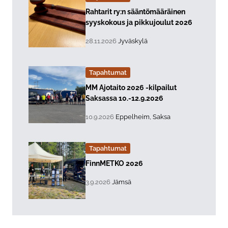
Lue lisää about event "
Rahtarit ry:n sääntömääräinen
syyskokous ja pikkujoulut 2026
, Tapahtuman päiväys:
Sijainti:
28.11.2026
Jyväskylä
Tapahtumat
Lue lisää about event "
MM Ajotaito 2026 -kilpailut
Saksassa 10.-12.9.2026
, Tapahtuman päiväys:
Sijainti:
10.9.2026
Eppelheim, Saksa
Tapahtumat
Lue lisää about event "
FinnMETKO 2026
, Tapahtuman päiväys:
Sijainti:
3.9.2026
Jämsä