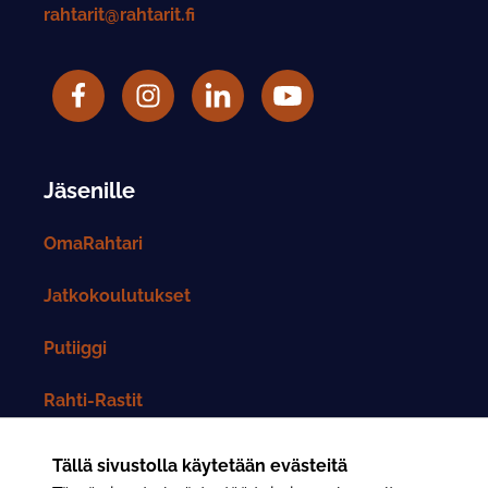
rahtarit@rahtarit.fi
Facebook
Rahtarit ry Instagram-tili
LinkedIn
Rahtarit ry YouTube-tili
Jäsenille
OmaRahtari
Jatkokoulutukset
Putiiggi
Rahti-Rastit
Rahtarit-lehti
Tällä sivustolla käytetään evästeitä