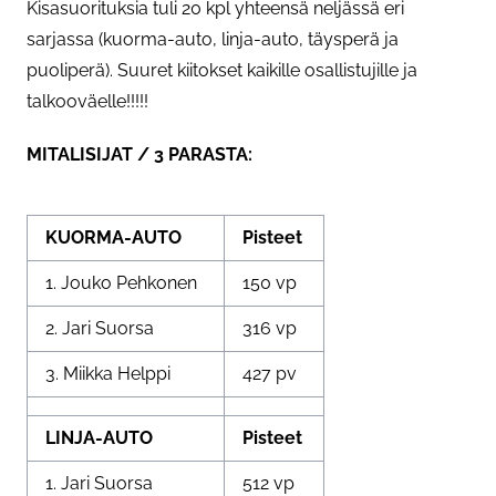
Kisasuorituksia tuli 20 kpl yhteensä neljässä eri
sarjassa (kuorma-auto, linja-auto, täysperä ja
puoliperä). Suuret kiitokset kaikille osallistujille ja
talkooväelle!!!!!
MITALISIJAT / 3 PARASTA:
KUORMA-AUTO
Pisteet
1. Jouko Pehkonen
150 vp
2. Jari Suorsa
316 vp
3. Miikka Helppi
427 pv
LINJA-AUTO
Pisteet
1. Jari Suorsa
512 vp