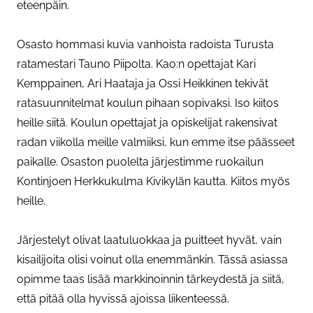
eteenpäin.
Osasto hommasi kuvia vanhoista radoista Turusta
ratamestari Tauno Piipolta. Kao:n opettajat Kari
Kemppainen, Ari Haataja ja Ossi Heikkinen tekivät
ratasuunnitelmat koulun pihaan sopivaksi. Iso kiitos
heille siitä. Koulun opettajat ja opiskelijat rakensivat
radan viikolla meille valmiiksi, kun emme itse päässeet
paikalle. Osaston puolelta järjestimme ruokailun
Kontinjoen Herkkukulma Kivikylän kautta. Kiitos myös
heille.
Järjestelyt olivat laatuluokkaa ja puitteet hyvät, vain
kisailijoita olisi voinut olla enemmänkin. Tässä asiassa
opimme taas lisää markkinoinnin tärkeydestä ja siitä,
että pitää olla hyvissä ajoissa liikenteessä.