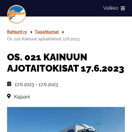
Siirry sivun sisältöön
Valikko
Näytä
Rahtarit ry
Tapahtumat
Os. 021 Kainuun ajotaitokisat 17.6.2023
OS. 021 KAINUUN
AJOTAITOKISAT 17.6.2023
, Tapahtuman päiväys:
17.6.2023
-
17.6.2023
Sijainti:
Kajaani