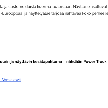
ta ja customoiduista kuorma-autoistaan. Näytteille asettuvat
s-Eurooppaa, ja näyttelyalue tarjoaa nähtävää koko perheelle
suurin ja näyttävin kesätapahtuma – nähdään Power Truck
k Show 2026
.