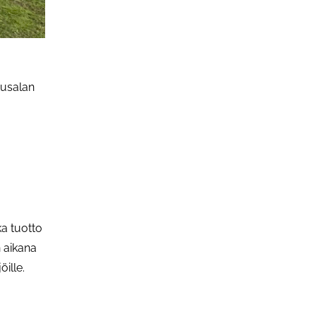
usalan
ka tuotto
 aikana
öille.