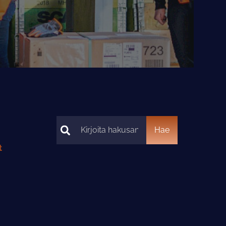
Hae
Hae
t