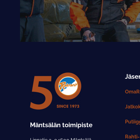
Jäsen
OmaRa
Jatko
Putiig
Mäntsälän toimipiste
Rahti-