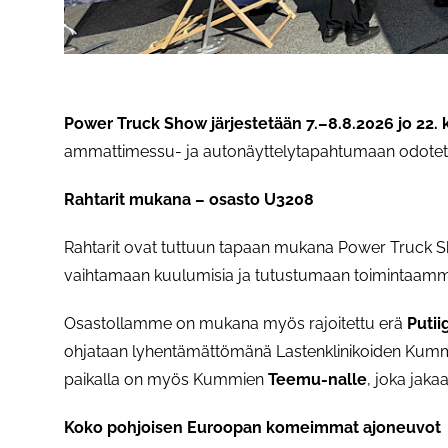
Power Truck Show järjestetään 7.–8.8.2026 jo 22.
ammattimessu- ja autonäyttelytapahtumaan odotetaa
Rahtarit mukana – osasto U3208
Rahtarit ovat tuttuun tapaan mukana Power Truck Sh
vaihtamaan kuulumisia ja tutustumaan toimintaam
Osastollamme on mukana myös rajoitettu erä
Putii
ohjataan lyhentämättömänä Lastenklinikoiden Kumme
paikalla on myös Kummien
Teemu-nalle
, joka jakaa
Koko pohjoisen Euroopan komeimmat ajoneuvot