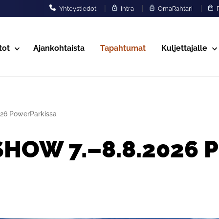
|
|
|
Yhteystiedot
Intra
OmaRahtari
P
tot
Ajankohtaista
Tapahtumat
Kuljettajalle
026 PowerParkissa
HOW 7.–8.8.2026