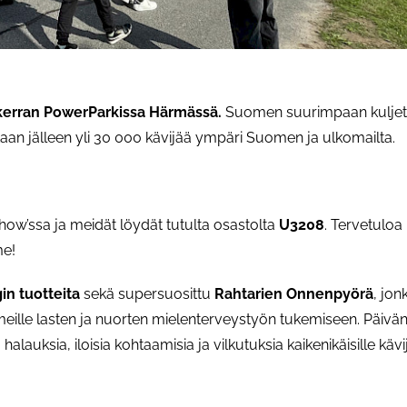
 kerran PowerParkissa Härmässä.
Suomen suurimpaan kuljet
n jälleen yli 30 000 kävijää ympäri Suomen ja ulkomailta.
ow’ssa ja meidät löydät tutulta osastolta
U3208
. Tervetuloa
me!
gin tuotteita
sekä supersuosittu
Rahtarien Onnenpyörä
, jon
ille lasten ja nuorten mielenterveystyön tukemiseen. Päivän
 halauksia, iloisia kohtaamisia ja vilkutuksia kaikenikäisille kävij