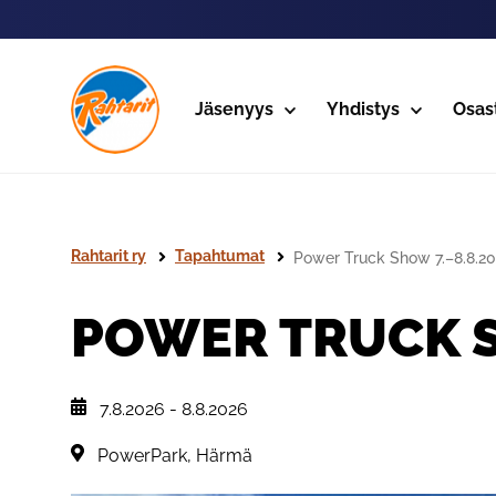
Siirry sivun sisältöön
Jäsenyys
Yhdistys
Osas
Rahtarit ry
Tapahtumat
Power Truck Show 7.–8.8.2
POWER TRUCK S
, Tapahtuman päiväys:
7.8.2026
-
8.8.2026
Sijainti:
PowerPark, Härmä