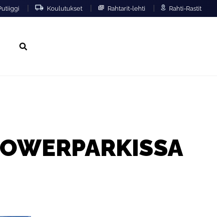
|
|
|
utiiggi
Koulutukset
Rahtarit-lehti
Rahti-Rastit
Hae
 POWERPARKISSA