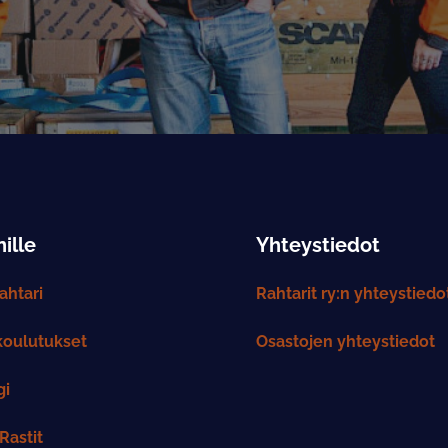
ille
Yhteystiedot
htari
Rahtarit ry:n yhteystiedo
koulutukset
Osastojen yhteystiedot
gi
Rastit