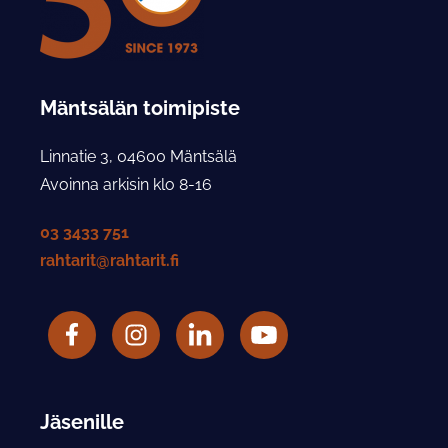
Mäntsälän toimipiste
Linnatie 3, 04600 Mäntsälä
Avoinna arkisin klo 8-16
03 3433 751
rahtarit@rahtarit.fi
Facebook
Rahtarit ry Instagram-tili
LinkedIn
Rahtarit ry YouTube-tili
Jäsenille