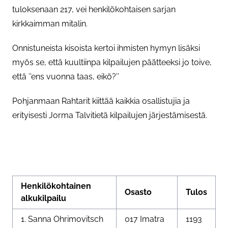
tuloksenaan 217, vei henkilökohtaisen sarjan
kirkkaimman mitalin.
Onnistuneista kisoista kertoi ihmisten hymyn lisäksi
myös se, että kuultiinpa kilpailujen päätteeksi jo toive,
että ’’ens vuonna taas, eikö?’’
Pohjanmaan Rahtarit kiittää kaikkia osallistujia ja
erityisesti Jorma Talvitietä kilpailujen järjestämisestä.
Henkilökohtainen
Osasto
Tulos
alkukilpailu
1. Sanna Ohrimovitsch
017 Imatra
1193