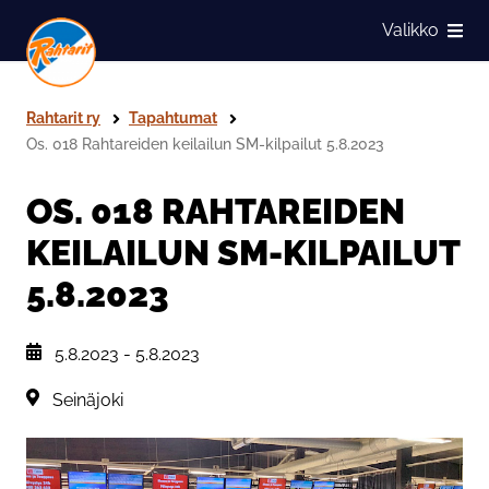
Siirry sivun sisältöön
Valikko
Näytä
Rahtarit ry
Tapahtumat
Os. 018 Rahtareiden keilailun SM-kilpailut 5.8.2023
OS. 018 RAHTAREIDEN
KEILAILUN SM-KILPAILUT
5.8.2023
, Tapahtuman päiväys:
5.8.2023
-
5.8.2023
Sijainti:
Seinäjoki