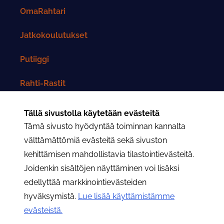
OmaRahtari
Jatkokoulutukset
Putiiggi
Rahti-Rastit
Rahtarit-lehti
Tällä sivustolla käytetään evästeitä
Tämä sivusto hyödyntää toiminnan kannalta
Yhteystiedot
välttämättömiä evästeitä sekä sivuston
kehittämisen mahdollistavia tilastointievästeitä.
Rahtarit ry:n yhteystiedot
Joidenkin sisältöjen näyttäminen voi lisäksi
edellyttää markkinointievästeiden
Osastojen yhteystiedot
hyväksymistä.
Lue lisää käyttämistämme
evästeistä.​​​​​​
Hae
Hae