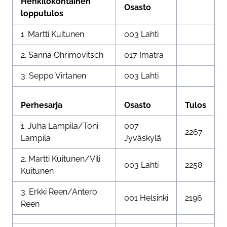
Henkilökohtainen
Osasto
lopputulos
1. Martti Kuitunen
003 Lahti
2. Sanna Ohrimovitsch
017 Imatra
3. Seppo Virtanen
003 Lahti
Perhesarja
Osasto
Tulos
1. Juha Lampila/Toni
007
2267
Lampila
Jyväskylä
2. Martti Kuitunen/Vili
003 Lahti
2258
Kuitunen
3. Erkki Reen/Antero
001 Helsinki
2196
Reen