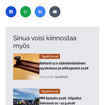
Jaa sivu
Jaa Facebookissa
Jaa WhatsAppissa
Jaa LinkedInissä
Jaa sähköpostitse
Sinua voisi kiinnostaa
myös
Tapahtumat
Lue lisää about event "
Rahtarit ry:n sääntömääräinen
syyskokous ja pikkujoulut 2026
, Tapahtuman päiväys:
Sijainti:
28.11.2026
Jyväskylä
Tapahtumat
Lue lisää about event "
MM Ajotaito 2026 -kilpailut
Saksassa 10.-12.9.2026