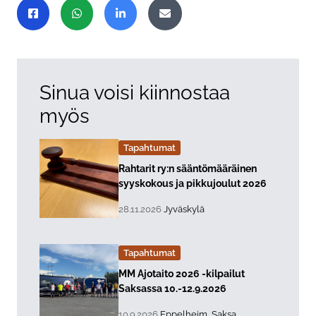
Jaa sivu
Jaa Facebookissa
Jaa WhatsAppissa
Jaa LinkedInissä
Jaa sähköpostitse
Sinua voisi kiinnostaa
myös
Tapahtumat
Lue lisää about event "
Rahtarit ry:n sääntömääräinen
syyskokous ja pikkujoulut 2026
, Tapahtuman päiväys:
Sijainti:
28.11.2026
Jyväskylä
Tapahtumat
Lue lisää about event "
MM Ajotaito 2026 -kilpailut
Saksassa 10.-12.9.2026
, Tapahtuman päiväys:
Sijainti:
10.9.2026
Eppelheim, Saksa