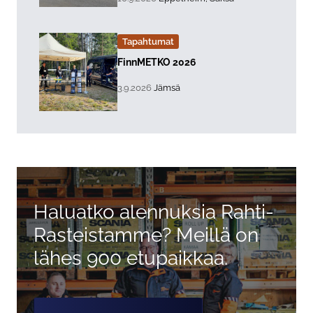
Tapahtumat
Lue lisää about event "
FinnMETKO 2026
, Tapahtuman päiväys:
Sijainti:
3.9.2026
Jämsä
Haluatko alennuksia Rahti-
Rasteistamme? Meillä on
lähes 900 etupaikkaa.