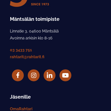
Mäntsälän toimipiste
Linnatie 3, 04600 Mäntsälä
Avoinna arkisin klo 8-16
03 3433 751
rahtarit@rahtarit.fi
Facebook
Rahtarit ry Instagram-tili
LinkedIn
Rahtarit ry YouTube-tili
Jäsenille
OmaRahtari