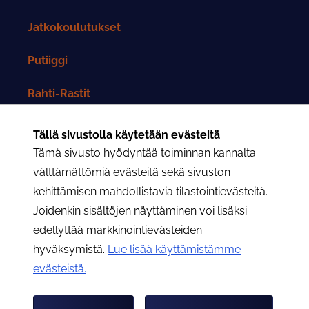
Jatkokoulutukset
Putiiggi
Rahti-Rastit
Rahtarit-lehti
Tällä sivustolla käytetään evästeitä
Tämä sivusto hyödyntää toiminnan kannalta
Yhteystiedot
välttämättömiä evästeitä sekä sivuston
kehittämisen mahdollistavia tilastointievästeitä.
Rahtarit ry:n yhteystiedot
Joidenkin sisältöjen näyttäminen voi lisäksi
edellyttää markkinointievästeiden
Osastojen yhteystiedot
hyväksymistä.
Lue lisää käyttämistämme
evästeistä.​​​​​​
Hae
Hae