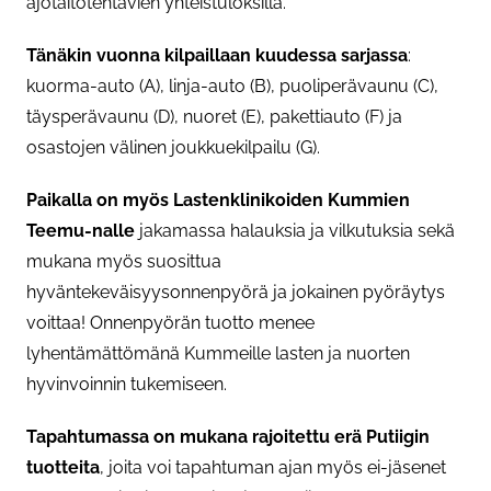
ajotaitotehtävien yhteistuloksilla.
Tänäkin vuonna kilpaillaan kuudessa sarjassa
:
kuorma-auto (A), linja-auto (B), puoliperävaunu (C),
täysperävaunu (D), nuoret (E), pakettiauto (F) ja
osastojen välinen joukkuekilpailu (G).
Paikalla on myös Lastenklinikoiden Kummien
Teemu-nalle
jakamassa halauksia ja vilkutuksia sekä
mukana myös suosittua
hyväntekeväisyysonnenpyörä ja jokainen pyöräytys
voittaa! Onnenpyörän tuotto menee
lyhentämättömänä Kummeille lasten ja nuorten
hyvinvoinnin tukemiseen.
Tapahtumassa on mukana rajoitettu erä Putiigin
tuotteita
, joita voi tapahtuman ajan myös ei-jäsenet