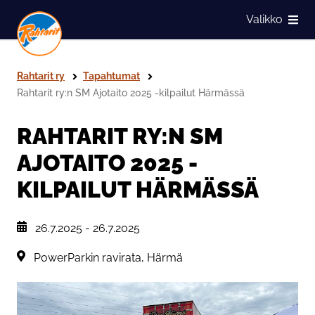
Siirry sivun sisältöön
Valikko
Näytä
Rahtarit ry
Tapahtumat
Rahtarit ry:n SM Ajotaito 2025 -kilpailut Härmässä
RAHTARIT RY:N SM
AJOTAITO 2025 -
KILPAILUT HÄRMÄSSÄ
, Tapahtuman päiväys:
26.7.2025
-
26.7.2025
Sijainti:
PowerParkin ravirata, Härmä