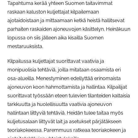
Tapahtuma kerää yhteen Suomen taitavimmat
raskaan kaluston kuljettajat kilpailemaan
ajotaidoistaan ja mittaamaan ketkä heistä hallitsevat
parhaiten raskaiden ajoneuvojen käsittelyn. Heinäkuun
lopussa on siis jälleen aika kisailla Suomen
mestaruuksista.
Kilpailussa kuljettajat suorittavat vaativia ja
monipuolisia tehtäviä, joilla mitataan osaamista eri
osa-alueilla. Menestyminen edellyttää erinomaista
ajoneuvon koon hahmottamista ja hallintaa. Kilpailijat
suorittavat työssään eteen tulevien tilanteiden kaltaisia
tarkkuutta ja huolellisuutta vaativia ajoneuvon
hallintaan liittyviä tehtäviä. Heidän tulee taitaa myös
kuljetusalaan liittyvät lait ja asetukset pärjätäkseen
teoriakokeessa. Paremmuus ratkeaa teoriakokeen ja