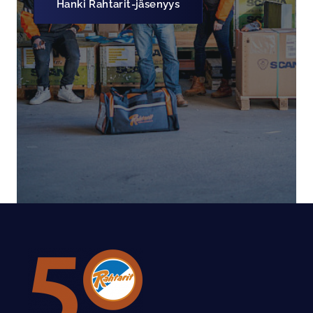
Hanki Rahtarit-jäsenyys