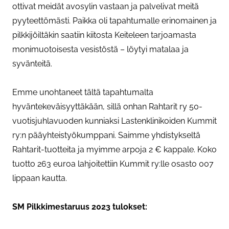
ottivat meidät avosylin vastaan ja palvelivat meitä
pyyteettömästi. Paikka oli tapahtumalle erinomainen ja
pilkkijöiltäkin saatiin kiitosta Keiteleen tarjoamasta
monimuotoisesta vesistöstä – löytyi matalaa ja
syvänteitä.
Emme unohtaneet tältä tapahtumalta
hyväntekeväisyyttäkään, sillä onhan Rahtarit ry 50-
vuotisjuhlavuoden kunniaksi Lastenklinikoiden Kummit
ry:n pääyhteistyökumppani. Saimme yhdistykseltä
Rahtarit-tuotteita ja myimme arpoja 2 € kappale. Koko
tuotto 263 euroa lahjoitettiin Kummit ry:lle osasto 007
lippaan kautta.
SM Pilkkimestaruus 2023 tulokset: