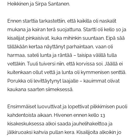
Heikkinen ja Sirpa Santanen.
Ennen starttia tarkastettiin, että kaikilla oli naskalit
mukana ja kairan terä suojattuna. Startti oli kello 10 ja
kisailijat pinkaisivat, kuka mihinkin suuntaan. Eipä sää
tälläkään kertaa näyttänyt parhaintaan, vaan oli
harmaa, sateli lunta ja räntää – taisipa välillä tulla
vettäkin. Tuuli tuiversi niin, että korvissa soi. Jäällä ei
kuitenkaan ollut vettä ja lunta oli kymmenisen senttiä.
Porukka oli levittäytynyt laajalle – kauimmat olivat
kaukana saarten siimeksessä.
Ensimmäiset luovuttivat ja lopettivat pilkkimisen puoli
kahdentoista aikaan. Hivenen ennen kello 13
kisakeskuksessa alkoi saada jauhelihakeittoa ja
jälkiruoaksi kahvia pullan kera. Kisailijoita alkoikin jo