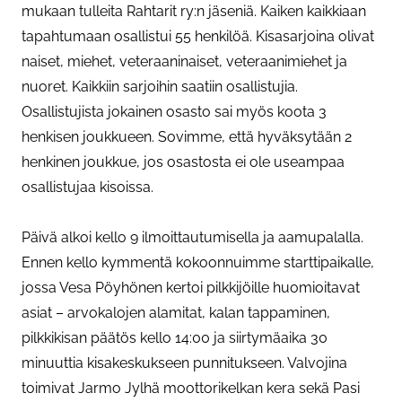
mukaan tulleita Rahtarit ry:n jäseniä. Kaiken kaikkiaan
tapahtumaan osallistui 55 henkilöä. Kisasarjoina olivat
naiset, miehet, veteraaninaiset, veteraanimiehet ja
nuoret. Kaikkiin sarjoihin saatiin osallistujia.
Osallistujista jokainen osasto sai myös koota 3
henkisen joukkueen. Sovimme, että hyväksytään 2
henkinen joukkue, jos osastosta ei ole useampaa
osallistujaa kisoissa.
Päivä alkoi kello 9 ilmoittautumisella ja aamupalalla.
Ennen kello kymmentä kokoonnuimme starttipaikalle,
jossa Vesa Pöyhönen kertoi pilkkijöille huomioitavat
asiat – arvokalojen alamitat, kalan tappaminen,
pilkkikisan päätös kello 14:00 ja siirtymäaika 30
minuuttia kisakeskukseen punnitukseen. Valvojina
toimivat Jarmo Jylhä moottorikelkan kera sekä Pasi