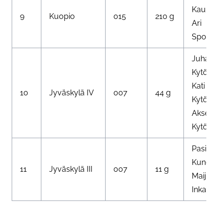
Kauhan
9
Kuopio
015
210 g
Ari
Spolan
Juha
Kytöma
Kati
10
Jyväskylä IV
007
44 g
Kytöma
Akseli
Kytöm
Pasi
Kuneliu
11
Jyväskylä III
007
11 g
Maija Ti
Inka Ku