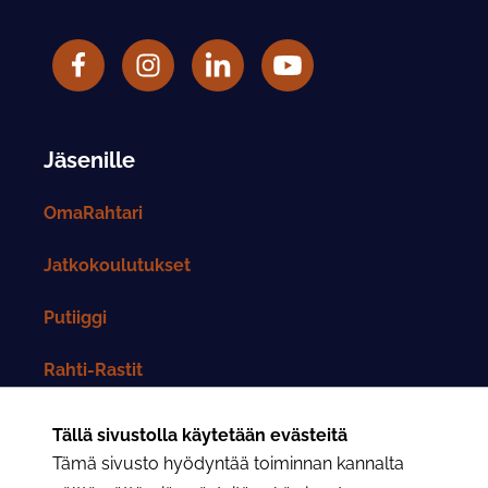
Facebook
Rahtarit ry Instagram-tili
LinkedIn
Rahtarit ry YouTube-tili
Jäsenille
OmaRahtari
Jatkokoulutukset
Putiiggi
Rahti-Rastit
Rahtarit-lehti
Tällä sivustolla käytetään evästeitä
Tämä sivusto hyödyntää toiminnan kannalta