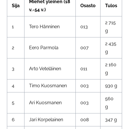
Miehet yleinen (18
Sija
Osasto
Tulos
v.-54 v.)
2 715
1
Tero Hänninen
013
g
2 435
2
Eero Parmola
007
g
2 160
3
Arto Veteläinen
011
g
4
Timo Kuosmanen
003
930 g
560
5
Ari Kuosmanen
003
g
6
Jari Korpelainen
008
347 g