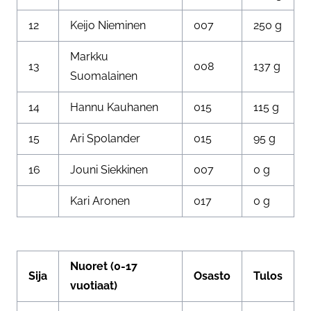
12
Keijo Nieminen
007
250 g
Markku
13
008
137 g
Suomalainen
14
Hannu Kauhanen
015
115 g
15
Ari Spolander
015
95 g
16
Jouni Siekkinen
007
0 g
Kari Aronen
017
0 g
Nuoret (0-17
Sija
Osasto
Tulos
vuotiaat)