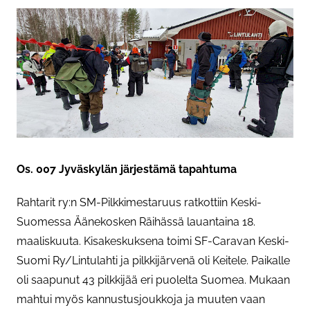
Os. 007 Jyväskylän järjestämä tapahtuma
Rahtarit ry:n SM-Pilkkimestaruus ratkottiin Keski-
Suomessa Äänekosken Räihässä lauantaina 18.
maaliskuuta. Kisakeskuksena toimi SF-Caravan Keski-
Suomi Ry/Lintulahti ja pilkkijärvenä oli Keitele. Paikalle
oli saapunut 43 pilkkijää eri puolelta Suomea. Mukaan
mahtui myös kannustusjoukkoja ja muuten vaan