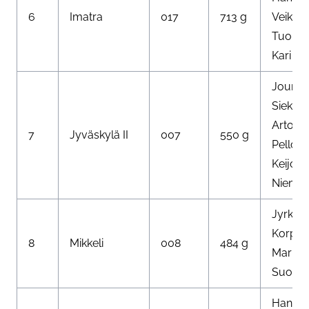
6
Imatra
017
713 g
Veikko
Tuomis
Kari A
Jouni
Siekkin
Arto
7
Jyväskylä II
007
550 g
Pellon
Keijo
Niemin
Jyrki
Korpela
8
Mikkeli
008
484 g
Markk
Suomal
Hannu