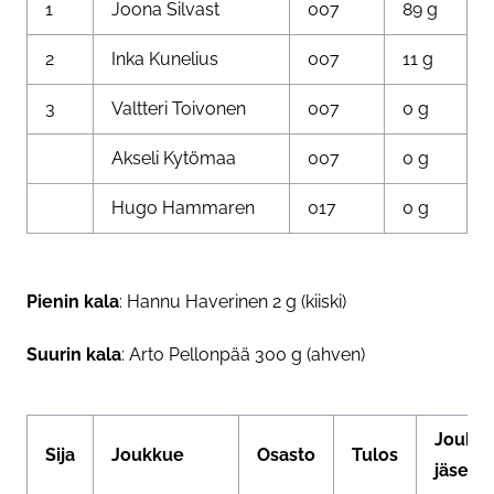
1
Joona Silvast
007
89 g
2
Inka Kunelius
007
11 g
3
Valtteri Toivonen
007
0 g
Akseli Kytömaa
007
0 g
Hugo Hammaren
017
0 g
Pienin kala
: Hannu Haverinen 2 g (kiiski)
Suurin kala
: Arto Pellonpää 300 g (ahven)
Joukk
Sija
Joukkue
Osasto
Tulos
jäsene