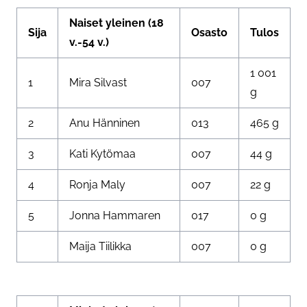
Naiset yleinen (18
Sija
Osasto
Tulos
v.-54 v.)
1 001
1
Mira Silvast
007
g
2
Anu Hänninen
013
465 g
3
Kati Kytömaa
007
44 g
4
Ronja Maly
007
22 g
5
Jonna Hammaren
017
0 g
Maija Tiilikka
007
0 g