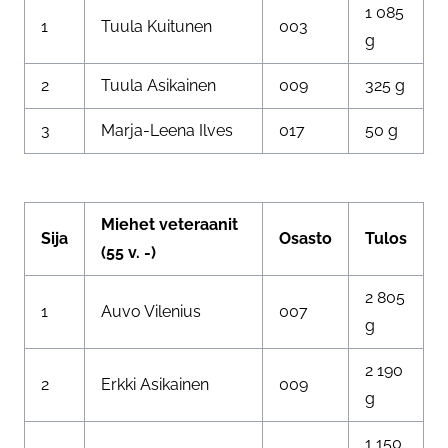
1 085
1
Tuula Kuitunen
003
g
2
Tuula Asikainen
009
325 g
3
Marja-Leena Ilves
017
50 g
Miehet veteraanit
Sija
Osasto
Tulos
(55 v. -)
2 805
1
Auvo Vilenius
007
g
2 190
2
Erkki Asikainen
009
g
1 150