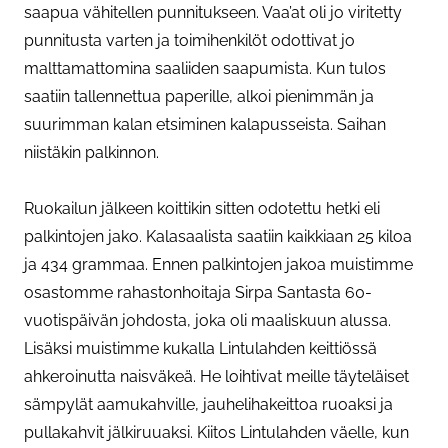
saapua vähitellen punnitukseen. Vaa’at oli jo viritetty
punnitusta varten ja toimihenkilöt odottivat jo
malttamattomina saaliiden saapumista. Kun tulos
saatiin tallennettua paperille, alkoi pienimmän ja
suurimman kalan etsiminen kalapusseista. Saihan
niistäkin palkinnon.
Ruokailun jälkeen koittikin sitten odotettu hetki eli
palkintojen jako. Kalasaalista saatiin kaikkiaan 25 kiloa
ja 434 grammaa. Ennen palkintojen jakoa muistimme
osastomme rahastonhoitaja Sirpa Santasta 60-
vuotispäivän johdosta, joka oli maaliskuun alussa.
Lisäksi muistimme kukalla Lintulahden keittiössä
ahkeroinutta naisväkeä. He loihtivat meille täyteläiset
sämpylät aamukahville, jauhelihakeittoa ruoaksi ja
pullakahvit jälkiruuaksi. Kiitos Lintulahden väelle, kun