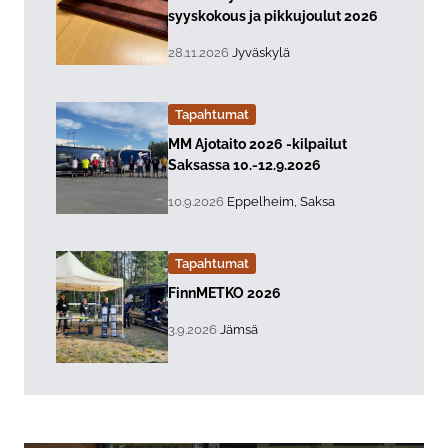
syyskokous ja pikkujoulut 2026
, Tapahtuman päiväys:
Sijainti:
28.11.2026
Jyväskylä
Tapahtumat
Lue lisää about event "
MM Ajotaito 2026 -kilpailut
Saksassa 10.-12.9.2026
, Tapahtuman päiväys:
Sijainti:
10.9.2026
Eppelheim, Saksa
Tapahtumat
Lue lisää about event "
FinnMETKO 2026
, Tapahtuman päiväys:
Sijainti:
3.9.2026
Jämsä