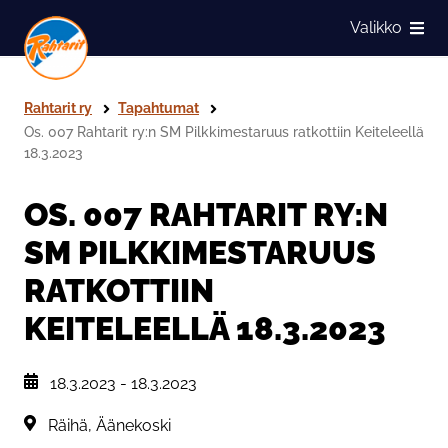
Siirry sivun sisältöön
Valikko
Näytä
Rahtarit ry
Tapahtumat
Os. 007 Rahtarit ry:n SM Pilkkimestaruus ratkottiin Keiteleellä
18.3.2023
OS. 007 RAHTARIT RY:N
SM PILKKIMESTARUUS
RATKOTTIIN
KEITELEELLÄ 18.3.2023
, Tapahtuman päiväys:
18.3.2023
-
18.3.2023
Sijainti:
Räihä, Äänekoski