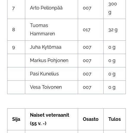
300
7
Arto Pellonpää
007
g
Tuomas
8
017
32 g
Hammaren
9
Juha Kytömaa
007
0 g
Markus Pohjonen
007
0 g
Pasi Kunelius
007
0 g
Vesa Toivonen
007
0 g
Naiset veteraanit
Sija
Osasto
Tulos
(55 v. -)