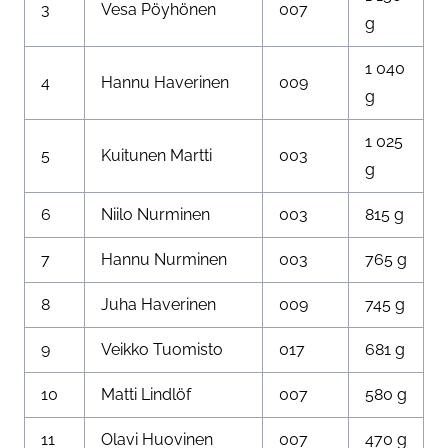
3
Vesa Pöyhönen
007
g
1 040
4
Hannu Haverinen
009
g
1 025
5
Kuitunen Martti
003
g
6
Niilo Nurminen
003
815 g
7
Hannu Nurminen
003
765 g
8
Juha Haverinen
009
745 g
9
Veikko Tuomisto
017
681 g
10
Matti Lindlöf
007
580 g
11
Olavi Huovinen
007
470 g