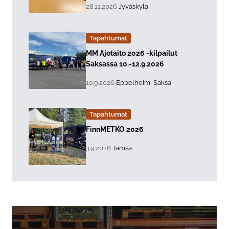
, Tapahtuman päiväys:
Sijainti:
28.11.2026
Jyväskylä
Tapahtumat
Lue lisää about event "
MM Ajotaito 2026 -kilpailut
Saksassa 10.-12.9.2026
, Tapahtuman päiväys:
Sijainti:
10.9.2026
Eppelheim, Saksa
Tapahtumat
Lue lisää about event "
FinnMETKO 2026
, Tapahtuman päiväys:
Sijainti:
3.9.2026
Jämsä