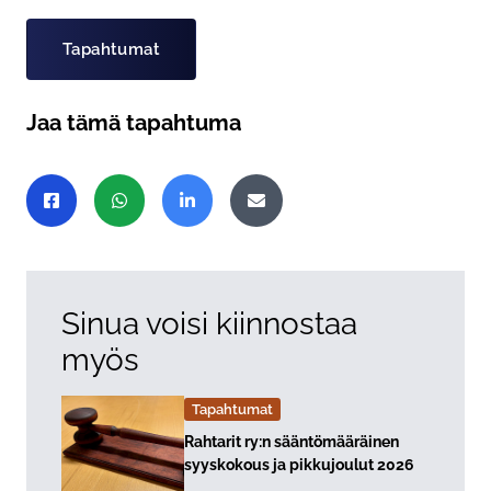
Tapahtumat
Jaa tämä tapahtuma
Jaa sivu
Jaa Facebookissa
Jaa WhatsAppissa
Jaa LinkedInissä
Jaa sähköpostitse
Sinua voisi kiinnostaa
myös
Tapahtumat
Lue lisää about event "
Rahtarit ry:n sääntömääräinen
syyskokous ja pikkujoulut 2026