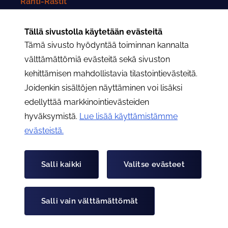
Rahti-Rastit
Rahtarit-lehti
Tällä sivustolla käytetään evästeitä
Tämä sivusto hyödyntää toiminnan kannalta
Yhteystiedot
välttämättömiä evästeitä sekä sivuston
kehittämisen mahdollistavia tilastointievästeitä.
Rahtarit ry:n yhteystiedot
Joidenkin sisältöjen näyttäminen voi lisäksi
edellyttää markkinointievästeiden
Osastojen yhteystiedot
hyväksymistä.
Lue lisää käyttämistämme
evästeistä.​​​​​​
Hae
Hae
Salli kaikki
Valitse evästeet
Tietoa evästeistä
Tietosuojaseloste
Salli vain välttämättömät
© Rahtarit ry 2026