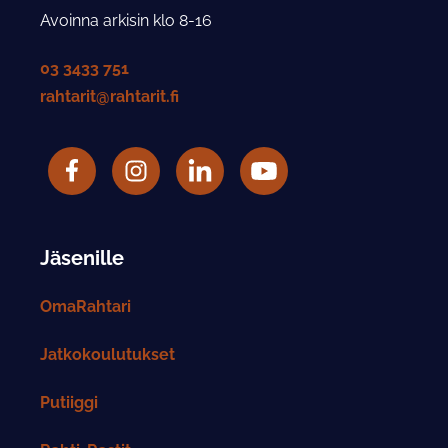
Avoinna arkisin klo 8-16
03 3433 751
rahtarit@rahtarit.fi
Facebook
Rahtarit ry Instagram-tili
LinkedIn
Rahtarit ry YouTube-tili
Jäsenille
OmaRahtari
Jatkokoulutukset
Putiiggi