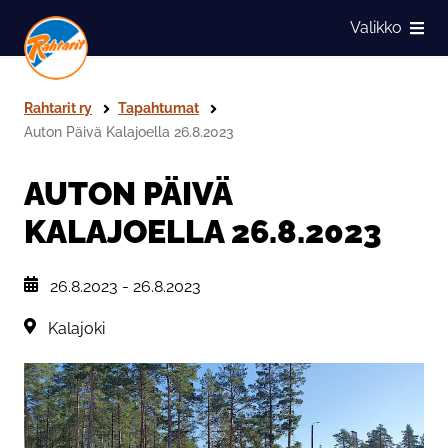
Siirry sivun sisältöön
Valikko
Näytä
Rahtarit ry
Tapahtumat
Auton Päivä Kalajoella 26.8.2023
AUTON PÄIVÄ
KALAJOELLA 26.8.2023
, Tapahtuman päiväys:
26.8.2023
-
26.8.2023
Sijainti:
Kalajoki