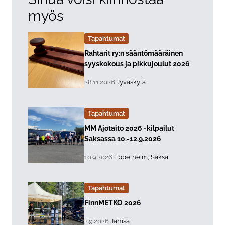
myös
Tapahtumat
Lue lisää about event "
Rahtarit ry:n sääntömääräinen
syyskokous ja pikkujoulut 2026
, Tapahtuman päiväys:
Sijainti:
28.11.2026
Jyväskylä
Tapahtumat
Lue lisää about event "
MM Ajotaito 2026 -kilpailut
Saksassa 10.-12.9.2026
, Tapahtuman päiväys:
Sijainti:
10.9.2026
Eppelheim, Saksa
Tapahtumat
Lue lisää about event "
FinnMETKO 2026
, Tapahtuman päiväys:
Sijainti:
3.9.2026
Jämsä