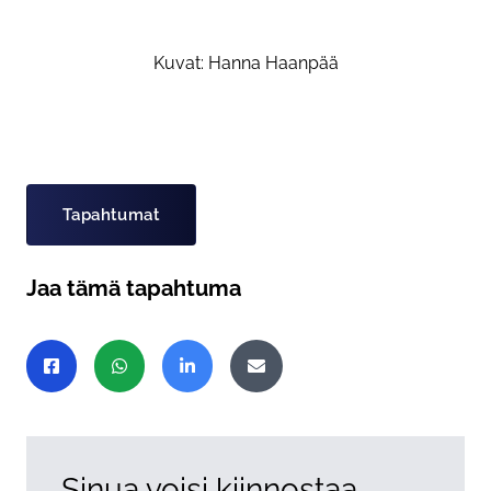
Kuvat: Hanna Haanpää
Asiasanat
Tapahtumat
Jaa tämä tapahtuma
Jaa sivu
Jaa Facebookissa
Jaa WhatsAppissa
Jaa LinkedInissä
Jaa sähköpostitse
Sinua voisi kiinnostaa