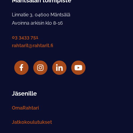
Mäntsälän toimipiste
Linnatie 3, 04600 Mäntsälä
Avoinna arkisin klo 8-16
03 3433 751
rahtarit@rahtarit.fi
Facebook
Rahtarit ry Instagram-tili
LinkedIn
Rahtarit ry YouTube-tili
Jäsenille
OmaRahtari
Jatkokoulutukset