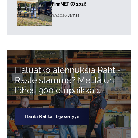
Lue lisää about event "
FinnMETKO 2026
, Tapahtuman päiväys:
Sijainti:
3.9.2026
Jämsä
Haluatko alennuksia Rahti-
Rasteistamme? Meillä on
lähes 900 etupaikkaa.
Hanki Rahtarit-jäsenyys