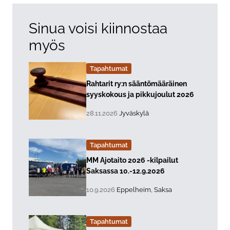
Sinua voisi kiinnostaa
myös
Tapahtumat
Lue lisää about event "
Rahtarit ry:n sääntömääräinen
syyskokous ja pikkujoulut 2026
, Tapahtuman päiväys:
Sijainti:
28.11.2026
Jyväskylä
Tapahtumat
Lue lisää about event "
MM Ajotaito 2026 -kilpailut
Saksassa 10.-12.9.2026
, Tapahtuman päiväys:
Sijainti:
10.9.2026
Eppelheim, Saksa
Tapahtumat