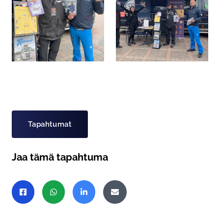
Asiasanat
Tapahtumat
Jaa tämä tapahtuma
Jaa sivu
Jaa Facebookissa
Jaa WhatsAppissa
Jaa LinkedInissä
Jaa sähköpostitse