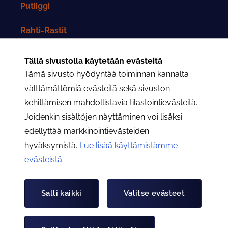
Putiiggi
Rahti-Rastit
Rahtarit-lehti
Tällä sivustolla käytetään evästeitä
Tämä sivusto hyödyntää toiminnan kannalta
Yhteystiedot
välttämättömiä evästeitä sekä sivuston
kehittämisen mahdollistavia tilastointievästeitä.
Rahtarit ry:n yhteystiedot
Joidenkin sisältöjen näyttäminen voi lisäksi
edellyttää markkinointievästeiden
Osastojen yhteystiedot
hyväksymistä.
Lue lisää käyttämistämme
evästeistä.​​​​​​
Hae
Hae
Salli kaikki
Valitse evästeet
Tietoa evästeistä
Tietosuojaseloste