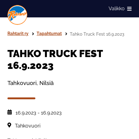
Siirry sivun sisältöön
Valikko
Näytä
Rahtarit ry
Tapahtumat
Tahko Truck Fest 16.9.2023
TAHKO TRUCK FEST
16.9.2023
Tahkovuori, Nilsiä
, Tapahtuman päiväys:
16.9.2023
-
16.9.2023
Sijainti:
Tahkovuori