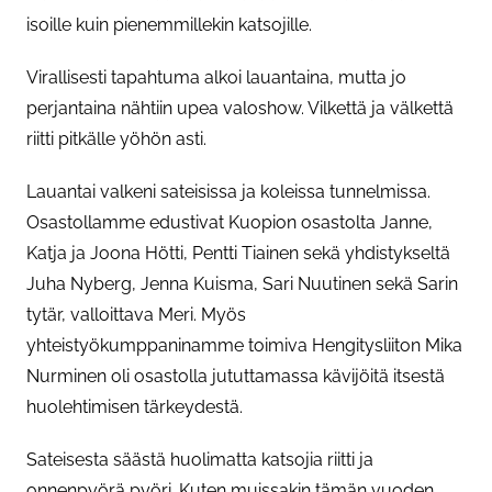
isoille kuin pienemmillekin katsojille.
Virallisesti tapahtuma alkoi lauantaina, mutta jo
perjantaina nähtiin upea valoshow. Vilkettä ja välkettä
riitti pitkälle yöhön asti.
Lauantai valkeni sateisissa ja koleissa tunnelmissa.
Osastollamme edustivat Kuopion osastolta Janne,
Katja ja Joona Hötti, Pentti Tiainen sekä yhdistykseltä
Juha Nyberg, Jenna Kuisma, Sari Nuutinen sekä Sarin
tytär, valloittava Meri. Myös
yhteistyökumppaninamme toimiva Hengitysliiton Mika
Nurminen oli osastolla jututtamassa kävijöitä itsestä
huolehtimisen tärkeydestä.
Sateisesta säästä huolimatta katsojia riitti ja
onnenpyörä pyöri. Kuten muissakin tämän vuoden