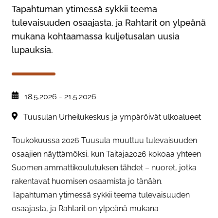
Tapahtuman ytimessä sykkii teema
tulevaisuuden osaajasta, ja Rahtarit on ylpeänä
mukana kohtaamassa kuljetusalan uusia
lupauksia.
, Tapahtuman päiväys:
18.5.2026
-
21.5.2026
Sijainti:
Tuusulan Urheilukeskus ja ympäröivät ulkoalueet
Toukokuussa 2026 Tuusula muuttuu tulevaisuuden
osaajien näyttämöksi, kun Taitaja2026 kokoaa yhteen
Suomen ammattikoulutuksen tähdet – nuoret, jotka
rakentavat huomisen osaamista jo tänään.
Tapahtuman ytimessä sykkii teema tulevaisuuden
osaajasta, ja Rahtarit on ylpeänä mukana