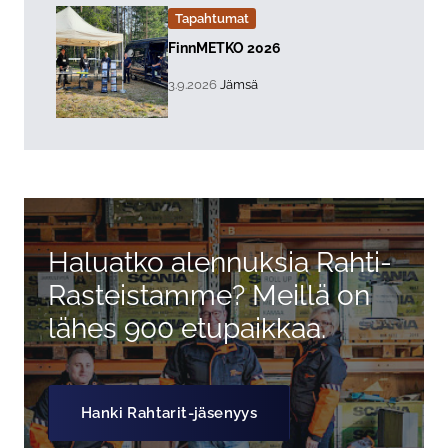
Tapahtumat
Lue lisää about event "
FinnMETKO 2026
, Tapahtuman päiväys:
Sijainti:
3.9.2026
Jämsä
Haluatko alennuksia Rahti-
Rasteistamme? Meillä on
lähes 900 etupaikkaa.
Hanki Rahtarit-jäsenyys