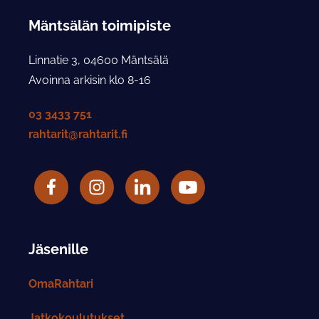
Mäntsälän toimipiste
Linnatie 3, 04600 Mäntsälä
Avoinna arkisin klo 8-16
03 3433 751
rahtarit@rahtarit.fi
Facebook
Rahtarit ry Instagram-tili
LinkedIn
Rahtarit ry YouTube-tili
Jäsenille
OmaRahtari
Jatkokoulutukset