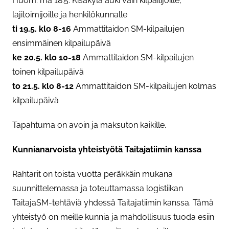
Huom. ma 18.5. Kisakylä auki vain kilpailijoille,
lajitoimijoille ja henkilökunnalle
ti 19.5. klo 8-16
Ammattitaidon SM-kilpailujen
ensimmäinen kilpailupäivä
ke 20.5. klo 10-18
Ammattitaidon SM-kilpailujen
toinen kilpailupäivä
to 21.5. klo 8-12
Ammattitaidon SM-kilpailujen kolmas
kilpailupäivä
Tapahtuma on avoin ja maksuton kaikille.
Kunnianarvoista yhteistyötä Taitajatiimin kanssa
Rahtarit on toista vuotta peräkkäin mukana
suunnittelemassa ja toteuttamassa logistiikan
TaitajaSM-tehtäviä yhdessä Taitajatiimin kanssa. Tämä
yhteistyö on meille kunnia ja mahdollisuus tuoda esiin