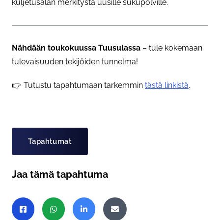
kuljetusalan merkitystä uusille sukupolville.
Nähdään toukokuussa Tuusulassa
– tule kokemaan
tulevaisuuden tekijöiden tunnelma!
👉 Tutustu tapahtumaan tarkemmin
tästä linkistä
.
Asiasanat
Tapahtumat
Jaa tämä tapahtuma
Jaa sivu
Jaa Facebookissa
Jaa WhatsAppissa
Jaa LinkedInissä
Jaa sähköpostitse