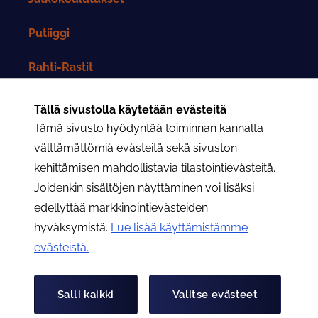
Putiiggi
Rahti-Rastit
Rahtarit-lehti
Tällä sivustolla käytetään evästeitä
Tämä sivusto hyödyntää toiminnan kannalta
Yhteystiedot
välttämättömiä evästeitä sekä sivuston
kehittämisen mahdollistavia tilastointievästeitä.
Rahtarit ry:n yhteystiedot
Joidenkin sisältöjen näyttäminen voi lisäksi
edellyttää markkinointievästeiden
Osastojen yhteystiedot
hyväksymistä.
Lue lisää käyttämistämme
evästeistä.​​​​​​
Hae
Hae
Salli kaikki
Valitse evästeet