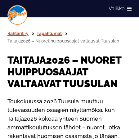
Siirry sivun sisältöön
Valikko
Näytä
Rahtarit ry
Tapahtumat
Taitaja2026 – Nuoret huippuosaajat valtaavat Tuusulan
TAITAJA2026 – NUORET
HUIPPUOSAAJAT
VALTAAVAT TUUSULAN
Toukokuussa 2026 Tuusula muuttuu
tulevaisuuden osaajien näyttämöksi, kun
Taitaja2026 kokoaa yhteen Suomen
ammattikoulutuksen tähdet – nuoret, jotka
rakentavat huomisen osaamista jo tänään.