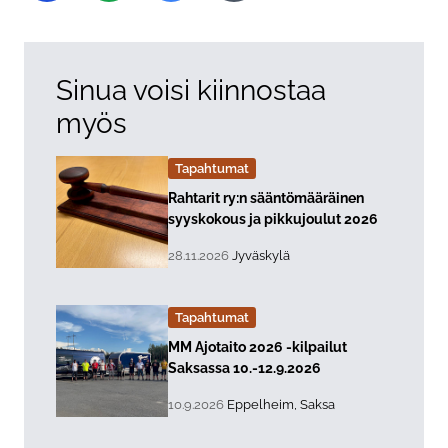
Sinua voisi kiinnostaa
myös
Tapahtumat
Lue lisää about event "
Rahtarit ry:n sääntömääräinen
syyskokous ja pikkujoulut 2026
, Tapahtuman päiväys:
Sijainti:
28.11.2026
Jyväskylä
Tapahtumat
Lue lisää about event "
MM Ajotaito 2026 -kilpailut
Saksassa 10.-12.9.2026
, Tapahtuman päiväys:
Sijainti:
10.9.2026
Eppelheim, Saksa