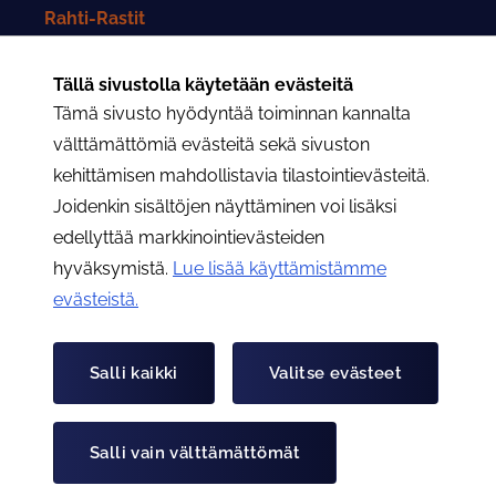
Rahti-Rastit
Rahtarit-lehti
Tällä sivustolla käytetään evästeitä
Tämä sivusto hyödyntää toiminnan kannalta
Yhteystiedot
välttämättömiä evästeitä sekä sivuston
kehittämisen mahdollistavia tilastointievästeitä.
Rahtarit ry:n yhteystiedot
Joidenkin sisältöjen näyttäminen voi lisäksi
edellyttää markkinointievästeiden
Osastojen yhteystiedot
hyväksymistä.
Lue lisää käyttämistämme
evästeistä.​​​​​​
Hae
Hae
Salli kaikki
Valitse evästeet
Tietoa evästeistä
Tietosuojaseloste
Salli vain välttämättömät
© Rahtarit ry 2026