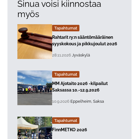
Sinua voisi kiinnostaa
myös
Tapahtumat
Lue lisää about event "
Rahtarit ry:n sääntömääräinen
syyskokous ja pikkujoulut 2026
, Tapahtuman päiväys:
Sijainti:
28.11.2026
Jyväskylä
Tapahtumat
Lue lisää about event "
MM Ajotaito 2026 -kilpailut
Saksassa 10.-12.9.2026
, Tapahtuman päiväys:
Sijainti:
10.9.2026
Eppelheim, Saksa
Tapahtumat
Lue lisää about event "
FinnMETKO 2026