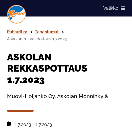
Siirry sivun sisältöön
Valikko
Näytä
Rahtarit ry
Tapahtumat
Askolan rekkaspottaus 1.7.2023
ASKOLAN
REKKASPOTTAUS
1.7.2023
Muovi-Heljanko Oy, Askolan Monninkylä
, Tapahtuman päiväys:
1.7.2023
-
1.7.2023