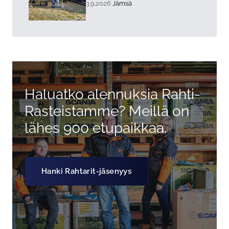
, Tapahtuman päiväys:
Sijainti:
3.9.2026
Jämsä
Haluatko alennuksia Rahti-
Rasteistamme? Meillä on
lähes 900 etupaikkaa.
Hanki Rahtarit-jäsenyys