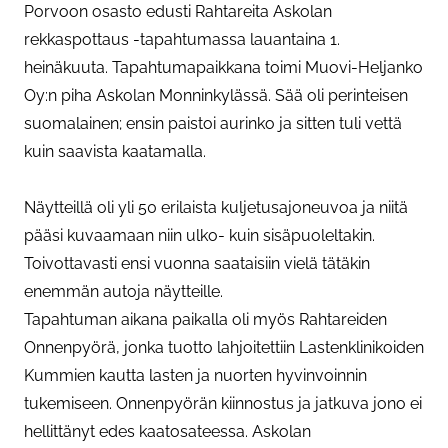
Porvoon osasto edusti Rahtareita Askolan
rekkaspottaus -tapahtumassa lauantaina 1.
heinäkuuta. Tapahtumapaikkana toimi Muovi-Heljanko
Oy:n piha Askolan Monninkylässä. Sää oli perinteisen
suomalainen; ensin paistoi aurinko ja sitten tuli vettä
kuin saavista kaatamalla.
Näytteillä oli yli 50 erilaista kuljetusajoneuvoa ja niitä
pääsi kuvaamaan niin ulko- kuin sisäpuoleltakin.
Toivottavasti ensi vuonna saataisiin vielä tätäkin
enemmän autoja näytteille.
Tapahtuman aikana paikalla oli myös Rahtareiden
Onnenpyörä, jonka tuotto lahjoitettiin Lastenklinikoiden
Kummien kautta lasten ja nuorten hyvinvoinnin
tukemiseen. Onnenpyörän kiinnostus ja jatkuva jono ei
hellittänyt edes kaatosateessa. Askolan