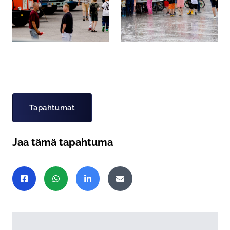
Asiasanat
Tapahtumat
Jaa tämä tapahtuma
Jaa sivu
Jaa Facebookissa
Jaa WhatsAppissa
Jaa LinkedInissä
Jaa sähköpostitse