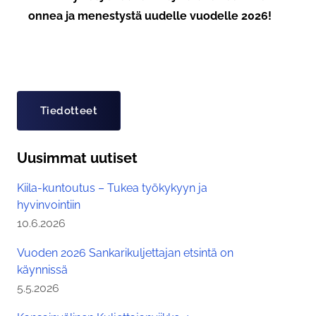
onnea ja menestystä uudelle vuodelle 2026!
Asiasanat
Tiedotteet
Uusimmat uutiset
Kiila-kuntoutus – Tukea työkykyyn ja
hyvinvointiin
Julkaistu:
10.6.2026
Vuoden 2026 Sankarikuljettajan etsintä on
käynnissä
Julkaistu:
5.5.2026