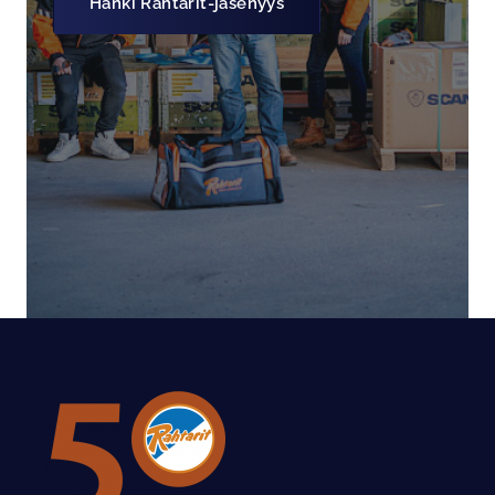
Hanki Rahtarit-jäsenyys