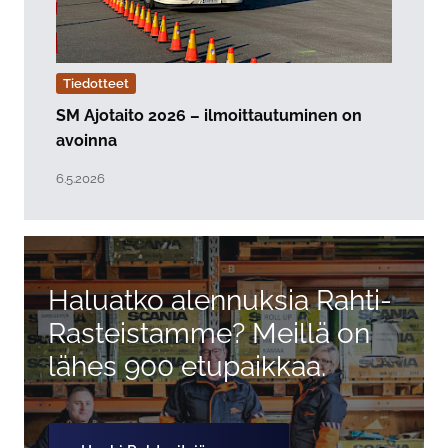
Tiedotteet
SM Ajotaito 2026 – ilmoittautuminen on
avoinna
Lue artikkeli "SM Ajotaito 2026 – ilmoittautuminen on
Julkaistu:
6.5.2026
Haluatko alennuksia Rahti-
Rasteistamme? Meillä on
lähes 900 etupaikkaa.