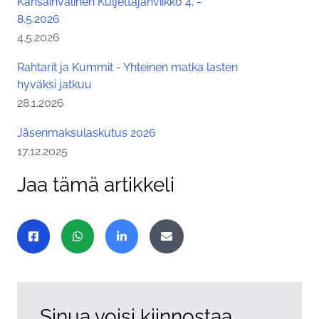
Kansainvälinen Kuljettajanviikko 4. -
8.5.2026
Julkaistu:
4.5.2026
Rahtarit ja Kummit - Yhteinen matka lasten
hyväksi jatkuu
Julkaistu:
28.1.2026
Jäsenmaksulaskutus 2026
Julkaistu:
17.12.2025
Jaa tämä artikkeli
Jaa sivu
Jaa Facebookissa
Jaa WhatsAppissa
Jaa LinkedInissä
Jaa sähköpostitse
Sinua voisi kiinnostaa