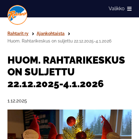
Siirry sivun sisältöön
Valikko
Näytä
Rahtarit ry
Ajankohtaista
Huom. Rahtarikeskus on suljettu 22.12.2025-4.1.2026
HUOM. RAHTARIKESKUS
ON SULJETTU
22.12.2025-4.1.2026
Julkaistu:
1.12.2025