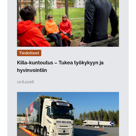
Tiedotteet
Kiila-kuntoutus – Tukea työkykyyn ja
hyvinvointiin
Lue artikkeli "Kiila-kuntoutus – Tukea työkykyyn ja hyv
Julkaistu:
10.6.2026