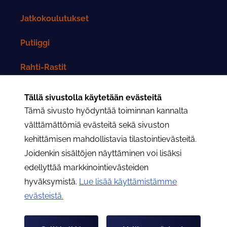
Jatkokoulutukset
Putiiggi
Rahti-Rastit
Rahtarit-lehti
Tällä sivustolla käytetään evästeitä
Tämä sivusto hyödyntää toiminnan kannalta
Yhteystiedot
välttämättömiä evästeitä sekä sivuston
kehittämisen mahdollistavia tilastointievästeitä.
Rahtarit ry:n yhteystiedot
Joidenkin sisältöjen näyttäminen voi lisäksi
edellyttää markkinointievästeiden
Osastojen yhteystiedot
hyväksymistä.
Lue lisää käyttämistämme
evästeistä.​​​​​​
Hae
Hae