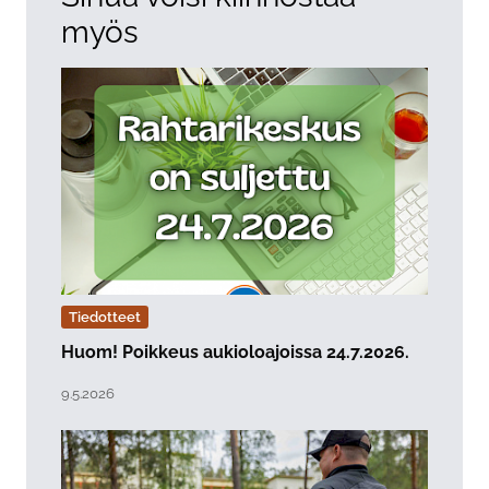
myös
Tiedotteet
Huom! Poikkeus aukioloajoissa 24.7.2026.
Lue artikkeli "Huom! Poikkeus aukioloajoissa 24.7.2026
Julkaistu:
9.5.2026