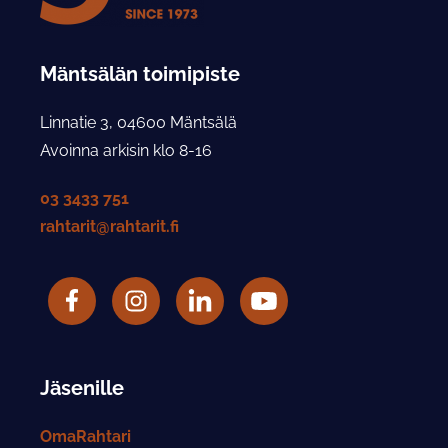
Mäntsälän toimipiste
Linnatie 3, 04600 Mäntsälä
Avoinna arkisin klo 8-16
03 3433 751
rahtarit@rahtarit.fi
Facebook
Rahtarit ry Instagram-tili
LinkedIn
Rahtarit ry YouTube-tili
Jäsenille
OmaRahtari