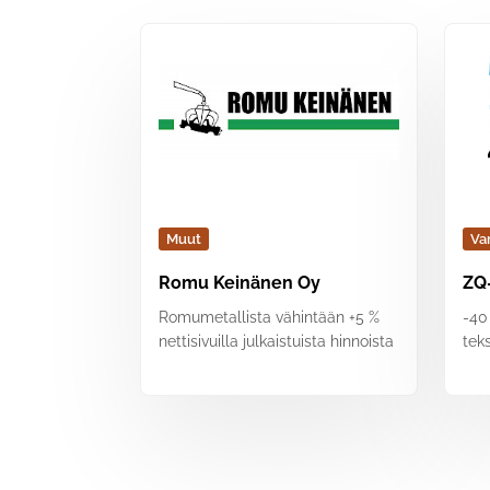
Muut
Va
Romu Keinänen Oy
ZQ-
Romumetallista vähintään +5 %
-40
nettisivuilla julkaistuista hinnoista
teks