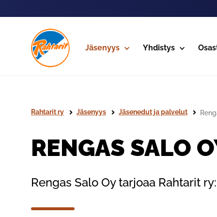
Siirry sivun sisältöön
Jäsenyys
Yhdistys
Osas
Rahtarit ry
Jäsenyys
Jäsenedut ja palvelut
Reng
RENGAS SALO O
Rengas Salo Oy tarjoaa Rahtarit ry