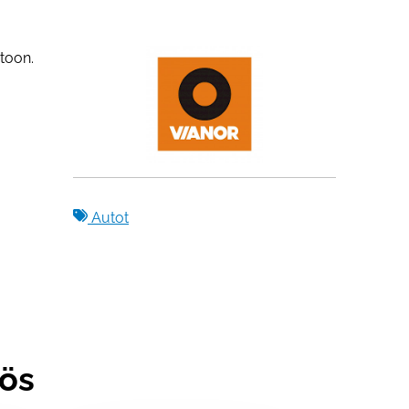
stoon.
Autot
yös