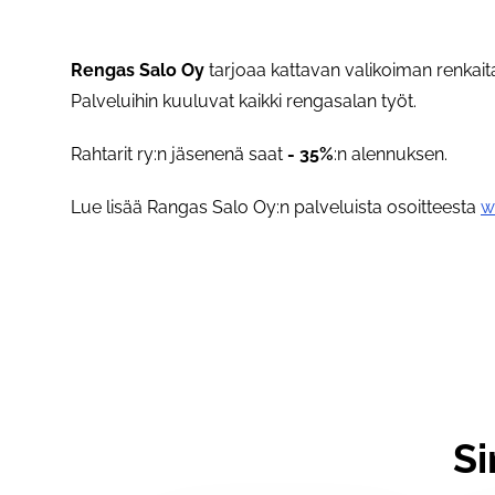
Rengas Salo Oy
tarjoaa kattavan valikoiman renkaita
Palveluihin kuuluvat kaikki rengasalan työt.
Rahtarit ry:n jäsenenä saat
- 35%
:n alennuksen.
Lue lisää Rangas Salo Oy:n palveluista osoitteesta
w
Si