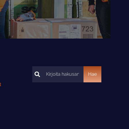
Hae
Hae
t