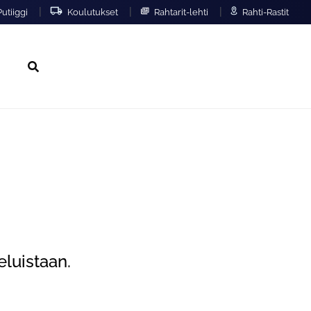
|
|
|
utiiggi
Koulutukset
Rahtarit-lehti
Rahti-Rastit
Hae
eluistaan.