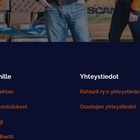
ille
Yhteystiedot
htari
Rahtarit ry:n yhteystiedo
koulutukset
Osastojen yhteystiedot
gi
Rastit