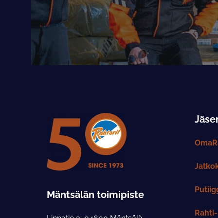
Jäsen
OmaRa
Jatko
Putiig
Mäntsälän toimipiste
Rahti-