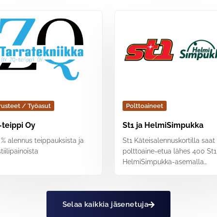
rusteet / Työasut
Polttoaineet
teippi Oy
St1 ja HelmiSimpukka
 % alennus teippauksista ja
St1 Käteisalennuskortilla saat
tiilipainoista
polttoaine-etua lähes 400 St1
HelmiSimpukka-asemalla
Suomessa.
Selaa kaikkia jäsenetuja