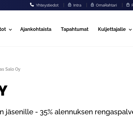
|
|
|
Yhteystiedot
Intra
OmaRahtari
P
tot
Ajankohtaista
Tapahtumat
Kuljettajalle
as Salo Oy
Y
:n jäsenille - 35% alennuksen rengaspalv