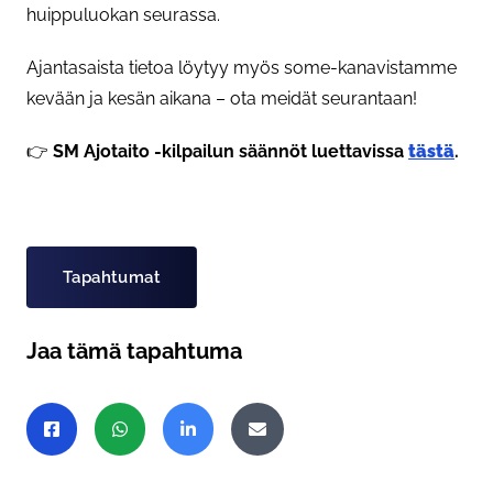
huippuluokan seurassa.
Ajantasaista tietoa löytyy myös some-kanavistamme
kevään ja kesän aikana – ota meidät seurantaan!
👉
SM Ajotaito -kilpailun säännöt luettavissa
tästä
.
Asiasanat
Tapahtumat
Jaa tämä tapahtuma
Jaa sivu
Jaa Facebookissa
Jaa WhatsAppissa
Jaa LinkedInissä
Jaa sähköpostitse