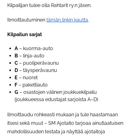
Kilpailijan tulee olla Rahtarit ry:n jäsen.
Ilmoittautuminen
tämän linkin kautta
.
Kilpailun sarjat
A
– kuorma-auto
B
– linja-auto
C
– puoliperävaunu
D
– täysperävaunu
E
– nuoret
F
– pakettiauto
G
– osastojen välinen joukkuekilpailu
(joukkueessa edustajat sarjoista A–D)
Ilmoittaudu rohkeasti mukaan ja tule haastamaan
itsesi sekä muut – SM Ajotaito tarjoaa ainutlaatuisen
mahdollisuuden testata ja näyttää ajotaitoja