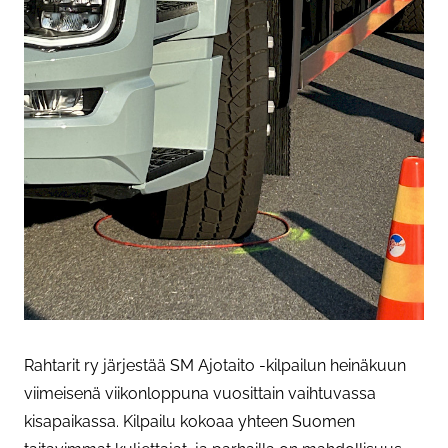
Rahtarit ry järjestää SM Ajotaito -kilpailun heinäkuun
viimeisenä viikonloppuna vuosittain vaihtuvassa
kisapaikassa. Kilpailu kokoaa yhteen Suomen