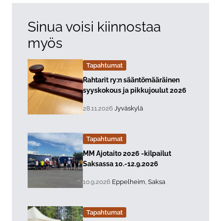
Sinua voisi kiinnostaa
myös
Tapahtumat
Lue lisää about event "
Rahtarit ry:n sääntömääräinen
syyskokous ja pikkujoulut 2026
, Tapahtuman päiväys:
Sijainti:
28.11.2026
Jyväskylä
Tapahtumat
Lue lisää about event "
MM Ajotaito 2026 -kilpailut
Saksassa 10.-12.9.2026
, Tapahtuman päiväys:
Sijainti:
10.9.2026
Eppelheim, Saksa
Tapahtumat