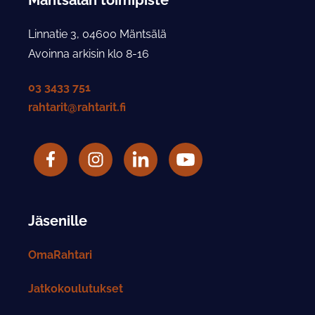
Linnatie 3, 04600 Mäntsälä
Avoinna arkisin klo 8-16
03 3433 751
rahtarit@rahtarit.fi
Facebook
Rahtarit ry Instagram-tili
LinkedIn
Rahtarit ry YouTube-tili
Jäsenille
OmaRahtari
Jatkokoulutukset