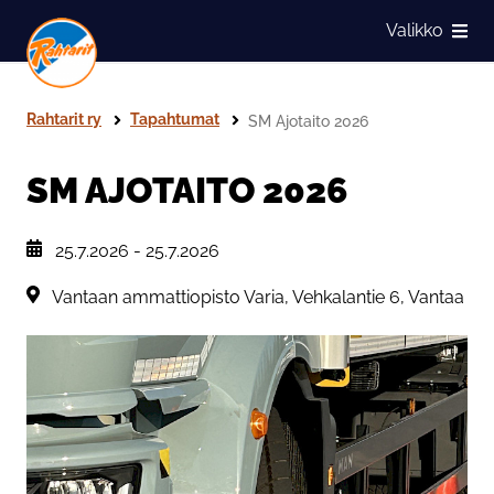
Siirry sivun sisältöön
Valikko
Näytä
Rahtarit ry
Tapahtumat
SM Ajotaito 2026
SM AJOTAITO 2026
, Tapahtuman päiväys:
25.7.2026
-
25.7.2026
Sijainti:
Vantaan ammattiopisto Varia, Vehkalantie 6, Vantaa