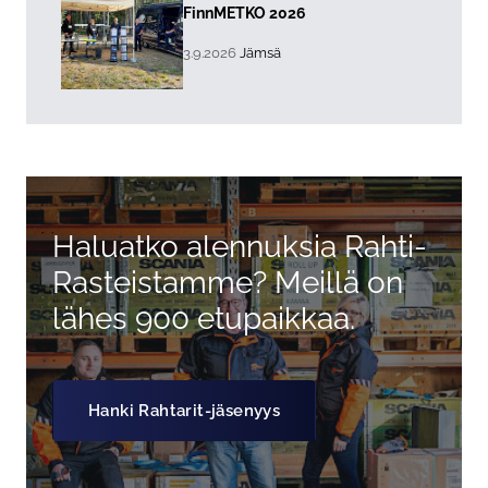
Lue lisää about event "
FinnMETKO 2026
, Tapahtuman päiväys:
Sijainti:
3.9.2026
Jämsä
Haluatko alennuksia Rahti-
Rasteistamme? Meillä on
lähes 900 etupaikkaa.
Hanki Rahtarit-jäsenyys