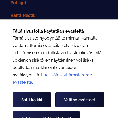
Putiiggi
Rahti-Rastit
Rahtarit-lehti
Tällä sivustolla käytetään evästeitä
Tämä sivusto hyödyntää toiminnan kannalta
Yhteystiedot
välttämättömiä evästeitä sekä sivuston
kehittämisen mahdollistavia tilastointievästeitä.
Rahtarit ry:n yhteystiedot
Joidenkin sisältöjen näyttäminen voi lisäksi
edellyttää markkinointievästeiden
Osastojen yhteystiedot
hyväksymistä.
Lue lisää käyttämistämme
evästeistä.​​​​​​
Hae
Hae
Salli kaikki
Valitse evästeet
Tietoa evästeistä
Tietosuojaseloste