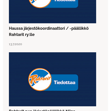
Haussa järjestökoordinaattori / -päällikkö
Rahtarit ry:lle
Lue artikkeli "Haussa järjestökoordinaattori / -päällikkö Ra
Julkaistu:
13.7.2020