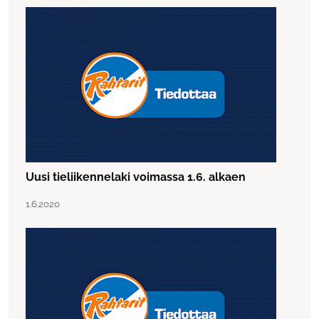
Uusi tieliikennelaki voimassa 1.6. alkaen
Lue artikkeli "Uusi tieliikennelaki voimassa 1.6. alkaen"
Julkaistu:
1.6.2020