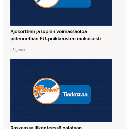
Ajokorttien ja lupien voimassaoloa
pidennetään EU-poikkeusten mukaisesti
Lue artikkeli "Ajokorttien ja lupien voimassaoloa piden
Julkaistu:
28.5.2020
Raskaassa liikenteessä palataan