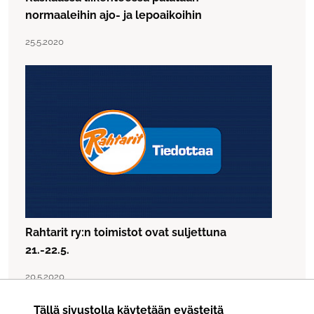
normaaleihin ajo- ja lepoaikoihin
Lue artikkeli "Raskaassa liikenteessä palataan normaaleihi
Julkaistu:
25.5.2020
Rahtarit ry:n toimistot ovat suljettuna
21.-22.5.
Lue artikkeli "Rahtarit ry:n toimistot ovat suljettuna 21.-22.
Julkaistu:
20.5.2020
Tällä sivustolla käytetään evästeitä