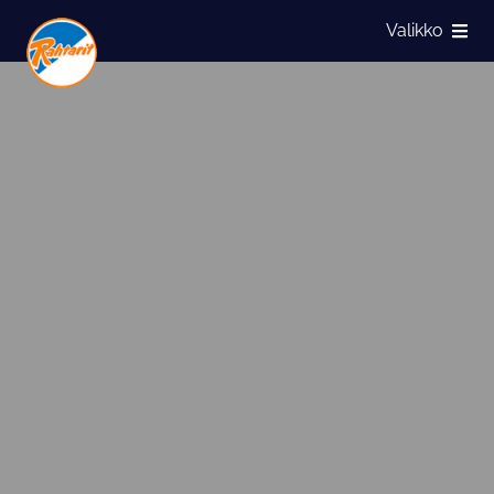
Siirry sivun sisältöön
Valikko
Näytä