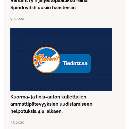
Rahtarit ry:n järjestöpäällikkö Niina
Spiridovitsh uusiin haasteisiin
Lue artikkeli "Rahtarit ry:n järjestöpäällikkö Niina Spiridov
Julkaistu:
9.7.2020
Kuorma- ja linja-auton kuljettajien
ammattipätevyyksien uudistamiseen
helpotuksia 4.6. alkaen.
Lue artikkeli "Kuorma- ja linja-auton kuljettajien ammatt
Julkaistu:
3.6.2020