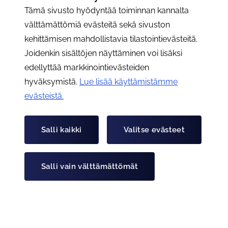
Tämä sivusto hyödyntää toiminnan kannalta
välttämättömiä evästeitä sekä sivuston
kehittämisen mahdollistavia tilastointievästeitä.
Joidenkin sisältöjen näyttäminen voi lisäksi
edellyttää markkinointievästeiden
hyväksymistä.
Lue lisää käyttämistämme
evästeistä.​​​​​​
Ajo- ja lepoaikojen poikkeussäännöksiä
jatketaan
Salli kaikki
Valitse evästeet
Lue artikkeli "Ajo- ja lepoaikojen poikkeussäännöksiä jat
Julkaistu:
24.4.2020
Salli vain välttämättömät