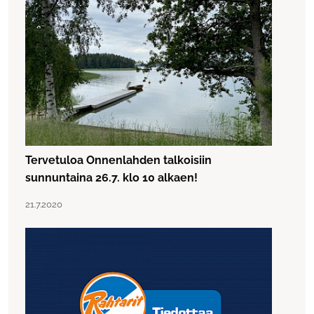
Tervetuloa Onnenlahden talkoisiin
sunnuntaina 26.7. klo 10 alkaen!
Lue artikkeli "Tervetuloa Onnenlahden talkoisiin sunnuntai
Julkaistu:
21.7.2020